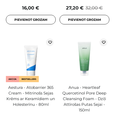
16,00 €
27,20 €
32,00 €
PIEVIENOT GROZAM
PIEVIENOT GROZAM
AKCIJA
BESTSELLERS
Aestura - Atobarrier 365
Anua - Heartleaf
Cream - Mitrinošs Sejas
Quercetinol Pore Deep
Krēms ar Keramīdiem un
Cleansing Foam - Dziļi
Holesterīnu - 80ml
Attīrošas Putas Sejai -
150ml