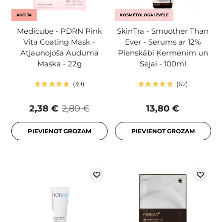
AKCIJA
KOSMETOLOGA IZVĒLE
Medicube - PDRN Pink
SkinTra - Smoother Than
Vita Coating Mask -
Ever - Serums ar 12%
Atjaunojoša Auduma
Pienskābi Ķermenim un
Maska - 22g
Sejai - 100ml
39
62
2,38 €
2,80 €
13,80 €
PIEVIENOT GROZAM
PIEVIENOT GROZAM