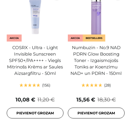
AKCIJA
AKCIJA
BESTSELLERS
COSRX - Ultra - Light
Numbuzin - No.9 NAD
Invisible Sunscreen
PDRN Glow Boosting
SPF50+/PA++++ - Viegls
Toner - Izgaismojošs
Mitrinošs Krēms ar Saules
Toniks ar Koenzīmu
Aizsargfiltru - 50ml
NAD+ un PDRN - 150ml
156
28
10,08 €
11,20 €
15,56 €
18,30 €
PIEVIENOT GROZAM
PIEVIENOT GROZAM