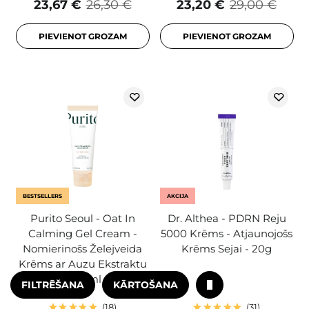
23,67 €
26,30 €
23,20 €
29,00 €
PIEVIENOT GROZAM
PIEVIENOT GROZAM
BESTSELLERS
AKCIJA
Purito Seoul - Oat In
Dr. Althea - PDRN Reju
Calming Gel Cream -
5000 Krēms - Atjaunojošs
Nomierinošs Želejveida
Krēms Sejai - 20g
Krēms ar Auzu Ekstraktu
- 100ml
FILTRĒŠANA
KĀRTOŠANA
18
31