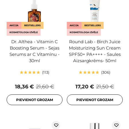
AKCIJA
BESTSELLERS
AKCIJA
BESTSELLERS
KOSMETOLOGA IZVĒLE
KOSMETOLOGA IZVĒLE
Dr. Althea - Vitamin C
Round Lab - Birch Juice
Boosting Serum - Sejas
Moisturizing Sun Cream
Serums ar C Vitamīnu -
SPF50+ PA++++ - Saules
30ml
Aizsargkrēms- 50ml
113
306
18,36 €
21,60 €
17,20 €
21,50 €
PIEVIENOT GROZAM
PIEVIENOT GROZAM