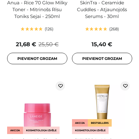
Anua - Rice 70 Glow Milky
SkinTra - Ceramide
Toner - Mitrinošs Rīsu
Cuddles - Atjaunojošs
Toniks Sejai - 250ml
Serums - 30ml
126
268
21,68 €
25,50 €
15,40 €
PIEVIENOT GROZAM
PIEVIENOT GROZAM
AKCIJA
BESTSELLERS
AKCIJA
KOSMETOLOGA IZVĒLE
KOSMETOLOGA IZVĒLE