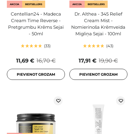
AKCIJA
BESTSELLERS
AKCIJA
BESTSELLERS
Centellian24 - Madeca
Dr. Althea - 345 Relief
Cream Time Reverse -
Cream Mist -
Pretgrumbu Krēms Sejai
Nomierinoša Krēmveida
- 50ml
Migliņa Sejai - 100ml
33
43
11,69 €
16,70 €
17,91 €
19,90 €
PIEVIENOT GROZAM
PIEVIENOT GROZAM