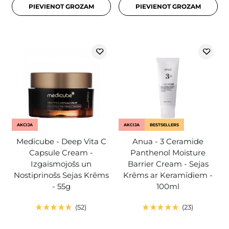
PIEVIENOT GROZAM
PIEVIENOT GROZAM
AKCIJA
AKCIJA
BESTSELLERS
Medicube - Deep Vita C
Anua - 3 Ceramide
Capsule Cream -
Panthenol Moisture
Izgaismojošs un
Barrier Cream - Sejas
Nostiprinošs Sejas Krēms
Krēms ar Keramīdiem -
- 55g
100ml
52
23