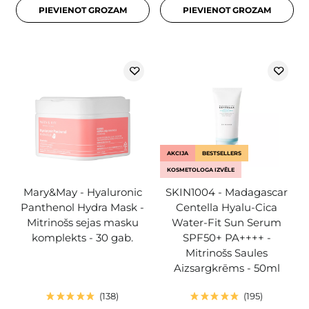
PIEVIENOT GROZAM
PIEVIENOT GROZAM
AKCIJA
BESTSELLERS
KOSMETOLOGA IZVĒLE
Mary&May - Hyaluronic
SKIN1004 - Madagascar
Panthenol Hydra Mask -
Centella Hyalu-Cica
Mitrinošs sejas masku
Water-Fit Sun Serum
komplekts - 30 gab.
SPF50+ PA++++ -
Mitrinošs Saules
Aizsargkrēms - 50ml
138
195