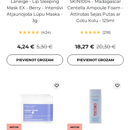
Laneige - Lip Sleeping
SKIN1004 - Madagascar
Mask EX - Berry - Intensīvi
Centella Ampoule Foam -
Atjaunojoša Lūpu Maska -
Attīrošas Sejas Putas ar
3g
Gotu Kolu - 125ml
424
218
4,24 €
5,30 €
18,27 €
20,30 €
PIEVIENOT GROZAM
PIEVIENOT GROZAM
AKCIJA
AKCIJA