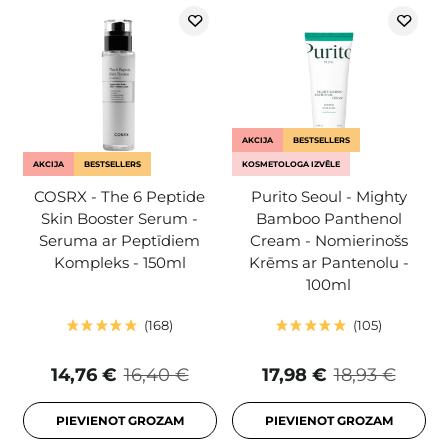
AKCIJA
BESTSELLERS
AKCIJA
BESTSELLERS
KOSMETOLOGA IZVĒLE
COSRX - The 6 Peptide
Purito Seoul - Mighty
Skin Booster Serum -
Bamboo Panthenol
Seruma ar Peptīdiem
Cream - Nomierinošs
Kompleks - 150ml
Krēms ar Pantenolu -
100ml
168
105
14,76 €
16,40 €
17,98 €
18,93 €
PIEVIENOT GROZAM
PIEVIENOT GROZAM