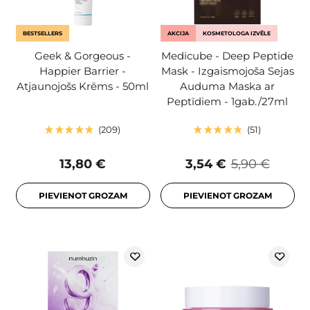
BESTSELLERS
AKCIJA
KOSMETOLOGA IZVĒLE
Geek & Gorgeous -
Medicube - Deep Peptide
Happier Barrier -
Mask - Izgaismojoša Sejas
Atjaunojošs Krēms - 50ml
Auduma Maska ar
Peptīdiem - 1gab./27ml
209
51
13,80 €
3,54 €
5,90 €
PIEVIENOT GROZAM
PIEVIENOT GROZAM