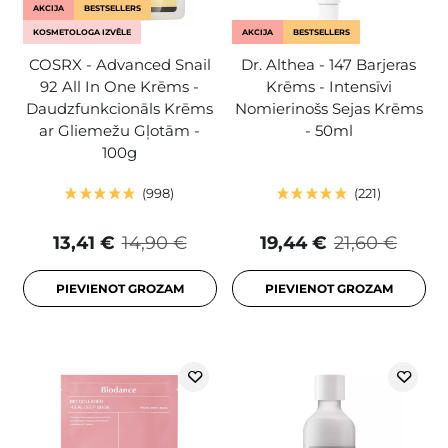
AKCIJA
BESTSELLERS
KOSMETOLOGA IZVĒLE
AKCIJA
BESTSELLERS
COSRX - Advanced Snail
Dr. Althea - 147 Barjeras
92 All In One Krēms -
Krēms - Intensīvi
Daudzfunkcionāls Krēms
Nomierinošs Sejas Krēms
ar Gliemežu Gļotām -
- 50ml
100g
998
221
13,41 €
14,90 €
19,44 €
21,60 €
PIEVIENOT GROZAM
PIEVIENOT GROZAM