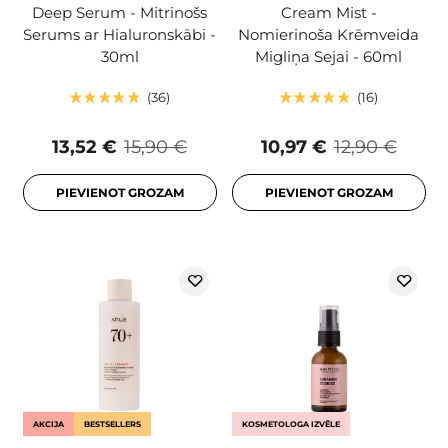
Deep Serum - Mitrinošs
Cream Mist -
Serums ar Hialuronskābi -
Nomierinoša Krēmveida
30ml
Migliņa Sejai - 60ml
36
16
13,52 €
15,90 €
10,97 €
12,90 €
PIEVIENOT GROZAM
PIEVIENOT GROZAM
AKCIJA
BESTSELLERS
KOSMETOLOGA IZVĒLE