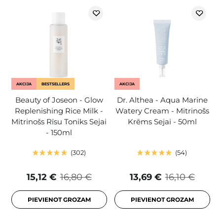
AKCIJA
BESTSELLERS
AKCIJA
Beauty of Joseon - Glow
Dr. Althea - Aqua Marine
Replenishing Rice Milk -
Watery Cream - Mitrinošs
Mitrinošs Rīsu Toniks Sejai
Krēms Sejai - 50ml
- 150ml
302
54
15,12 €
16,80 €
13,69 €
16,10 €
PIEVIENOT GROZAM
PIEVIENOT GROZAM