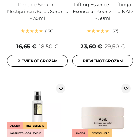
Peptide Serum -
Lifting Essence - Liftinga
Nostiprinošs Sejas Serums
Esence ar Koenzīmu NAD
- 30ml
- 50ml
158
57
16,65 €
18,50 €
23,60 €
29,50 €
PIEVIENOT GROZAM
PIEVIENOT GROZAM
AKCIJA
BESTSELLERS
KOSMETOLOGA IZVĒLE
AKCIJA
BESTSELLERS