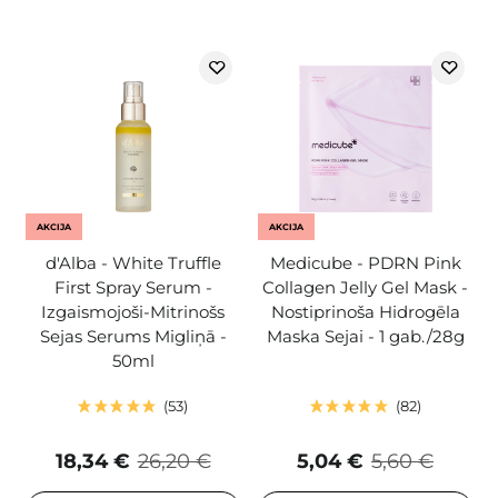
AKCIJA
AKCIJA
d'Alba - White Truffle
Medicube - PDRN Pink
First Spray Serum -
Collagen Jelly Gel Mask -
Izgaismojoši-Mitrinošs
Nostiprinoša Hidrogēla
Sejas Serums Migliņā -
Maska Sejai - 1 gab./28g
50ml
53
82
18,34 €
26,20 €
5,04 €
5,60 €