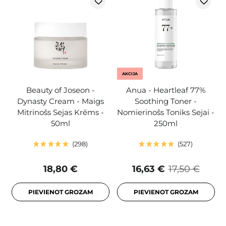
AKCIJA
Beauty of Joseon -
Anua - Heartleaf 77%
Dynasty Cream - Maigs
Soothing Toner -
Mitrinošs Sejas Krēms -
Nomierinošs Toniks Sejai -
50ml
250ml
298
527
18,80 €
16,63 €
17,50 €
PIEVIENOT GROZAM
PIEVIENOT GROZAM