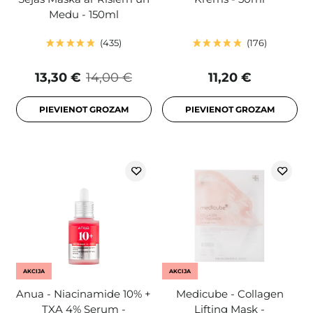
Medu - 150ml
435
176
13,30 €
14,00 €
11,20 €
PIEVIENOT GROZAM
PIEVIENOT GROZAM
AKCIJA
AKCIJA
Anua - Niacinamide 10% +
Medicube - Collagen
TXA 4% Serum -
Lifting Mask -