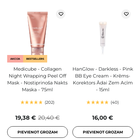
AKCIJA
BESTSELLERS
Medicube - Collagen
HanGlow - Darkless - Pink
Night Wrapping Peel Off
BB Eye Cream - Krēms-
Mask - Nostiprinoša Nakts
Korektors Ādai Zem Acīm
Maska - 75ml
- 15ml
202
40
19,38 €
20,40 €
16,00 €
PIEVIENOT GROZAM
PIEVIENOT GROZAM