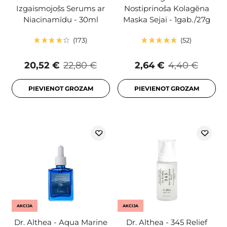
Izgaismojošs Serums ar
Nostiprinoša Kolagēna
Niacinamīdu - 30ml
Maska Sejai - 1gab./27g
173
52
20,52 €
22,80 €
2,64 €
4,40 €
PIEVIENOT GROZAM
PIEVIENOT GROZAM
AKCIJA
AKCIJA
Dr. Althea - Aqua Marine
Dr. Althea - 345 Relief