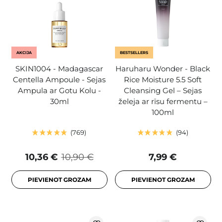
AKCIJA
BESTSELLERS
SKIN1004 - Madagascar
Haruharu Wonder - Black
Centella Ampoule - Sejas
Rice Moisture 5.5 Soft
Ampula ar Gotu Kolu -
Cleansing Gel – Sejas
30ml
želeja ar rīsu fermentu –
100ml
769
94
10,36 €
10,90 €
7,99 €
PIEVIENOT GROZAM
PIEVIENOT GROZAM