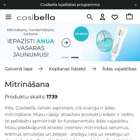
Cosibella lojalitātes programma
Bezmaskas piegāde no 49,00 €
Dāvanu Kartes
Cosibella lojalitātes programma
Bezmaskas piegāde no 49,00 €
Dāvanu Kartes
Galvenā lapa
Kopšanas līdzekļi
Ādas vajadzības
Mitrināšana
Produktu skaits:
1739
Mēs, Cosibellā, lieliski saprotam, cik svarīga ir ādas
mitrināšana. Mūsu rūpīgi atlasītais produktu klāsts ir radīts,
lai palīdzētu apmierināt šo fundamentālo ādas vajadzību.
Mūsu piedāvājumā atradīsi intensīvi mitrinošus serumus,
krēmus, emulsijas un želejas - atslēgu ceļā uz veselīgu un