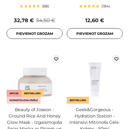
88
184
32,78 €
34,50 €
12,60 €
PIEVIENOT GROZAM
PIEVIENOT GROZAM
AKCIJA
BESTSELLERS
KOSMETOLOGA IZVĒLE
BESTSELLERS
Beauty of Joseon -
Geek&Gorgeous -
Ground Rice And Honey
Hydration Station -
Glow Mask - Izgaismojoša
Intensīvi Mitrinošs Gēls-
Sejas Maska ar Rīsiem un
Krēms - 50ml