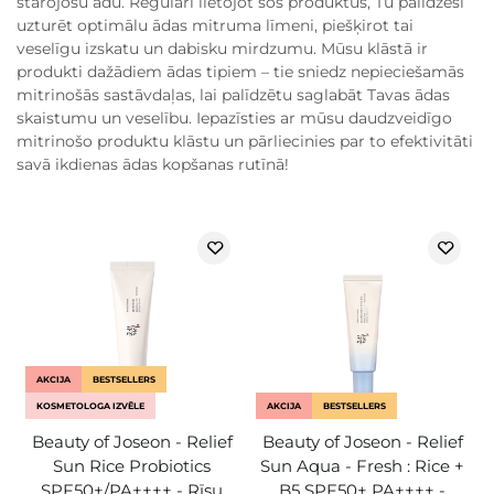
starojošu ādu. Regulāri lietojot šos produktus, Tu palīdzēsi
uzturēt optimālu ādas mitruma līmeni, piešķirot tai
veselīgu izskatu un dabisku mirdzumu. Mūsu klāstā ir
produkti dažādiem ādas tipiem – tie sniedz nepieciešamās
mitrinošās sastāvdaļas, lai palīdzētu saglabāt Tavas ādas
skaistumu un veselību. Iepazīsties ar mūsu daudzveidīgo
mitrinošo produktu klāstu un pārliecinies par to efektivitāti
savā ikdienas ādas kopšanas rutīnā!
AKCIJA
BESTSELLERS
KOSMETOLOGA IZVĒLE
AKCIJA
BESTSELLERS
Beauty of Joseon - Relief
Beauty of Joseon - Relief
Sun Rice Probiotics
Sun Aqua - Fresh : Rice +
SPF50+/PA++++ - Rīsu
B5 SPF50+ PA++++ -