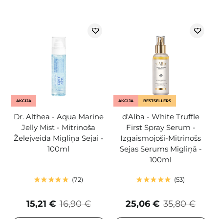
AKCIJA
AKCIJA
BESTSELLERS
Dr. Althea - Aqua Marine
d'Alba - White Truffle
Jelly Mist - Mitrinoša
First Spray Serum -
Želejveida Migliņa Sejai -
Izgaismojoši-Mitrinošs
100ml
Sejas Serums Migliņā -
100ml
72
53
15,21 €
16,90 €
25,06 €
35,80 €