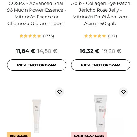
COSRX - Advanced Snail
Abib - Collagen Eye Patch
96 Mucin Power Essence -
Jericho Rose Jelly -
Mitrinoša Esence ar
Mitrinošs Patči Ādai zem
Gliemežu Gļotām - 100ml
Acīm - 60 gab.
1735
197
11,84 €
14,80 €
16,32 €
19,20 €
PIEVIENOT GROZAM
PIEVIENOT GROZAM
BESTSELLERS
KOSMETOLOGA IZVĒLE