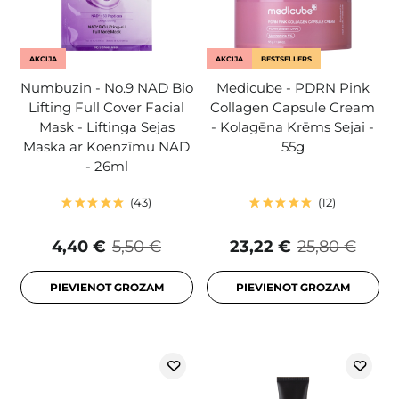
AKCIJA
AKCIJA
BESTSELLERS
Numbuzin - No.9 NAD Bio
Medicube - PDRN Pink
Lifting Full Cover Facial
Collagen Capsule Cream
Mask - Liftinga Sejas
- Kolagēna Krēms Sejai -
Maska ar Koenzīmu NAD
55g
- 26ml
43
12
4,40 €
5,50 €
23,22 €
25,80 €
PIEVIENOT GROZAM
PIEVIENOT GROZAM