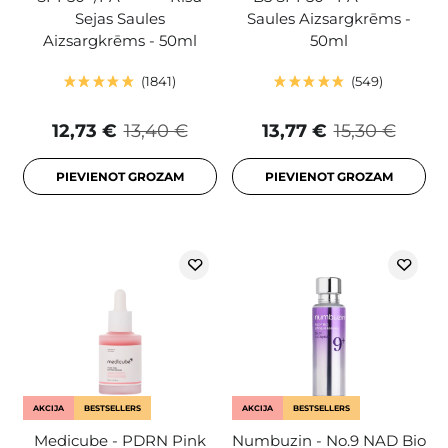
Sejas Saules
Saules Aizsargkrēms -
Aizsargkrēms - 50ml
50ml
1841
549
12,73 €
13,40 €
13,77 €
15,30 €
PIEVIENOT GROZAM
PIEVIENOT GROZAM
AKCIJA
BESTSELLERS
AKCIJA
BESTSELLERS
Medicube - PDRN Pink
Numbuzin - No.9 NAD Bio