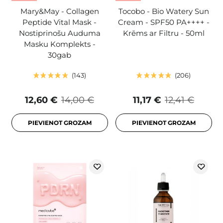
Mary&May - Collagen
Tocobo - Bio Watery Sun
Peptide Vital Mask -
Cream - SPF50 PA++++ -
Nostiprinošu Auduma
Krēms ar Filtru - 50ml
Masku Komplekts -
30gab
143
206
12,60 €
14,00 €
11,17 €
12,41 €
PIEVIENOT GROZAM
PIEVIENOT GROZAM