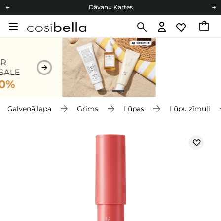
Dāvanu Kartes
Cosibella lojalitātes programma
Bezmaskas piegāde no 49,00 €
Dāvanu Kartes
Galvenā lapa
Grims
Lūpas
Lūpu zīmuļi