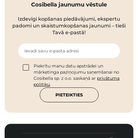
Cosibella jaunumu vēstule
Izdevīgi kopšanas piedāvājumi, ekspertu
padomi un skaistumkopšanas jaunumi – tieši
Tavā e-pastā!
Ievadi savu e-pasta adresi
Piekrītu manu datu apstrādei un
mārketinga paziņojumu saņemšanai no
Cosibella sp. z o.o. saskaņā ar
privātuma
politiku
.
PIETEIKTIES