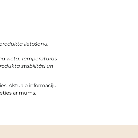
produkta lietošanu.
nā vietā. Temperatūras
odukta stabilitāti un
es. Aktuālo informāciju
ieties ar mums.