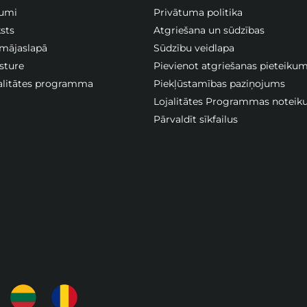
jumi
Privātuma politika
sts
Atgriešana un sūdzības
 mājaslapā
Sūdzību veidlapa
sture
Pievienot atgriešanas pieteiku
jalitātes programma
Piekļūstamības paziņojums
Lojalitātes Programmas noteik
Pārvaldīt sīkfailus