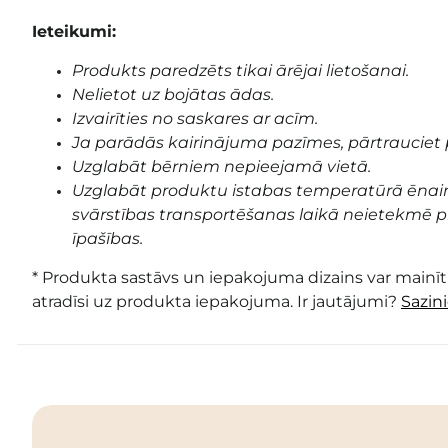
Ieteikumi:
Produkts paredzēts tikai ārējai lietošanai.
Nelietot uz bojātas ādas.
Izvairīties no saskares ar acīm.
Ja parādās kairinājuma pazīmes, pārtrauciet 
Uzglabāt bērniem nepieejamā vietā.
Uzglabāt produktu istabas temperatūrā ēnai
svārstības transportēšanas laikā neietekmē pr
īpašības.
* Produkta sastāvs un iepakojuma dizains var mainīti
atradīsi uz produkta iepakojuma. Ir jautājumi?
Sazin