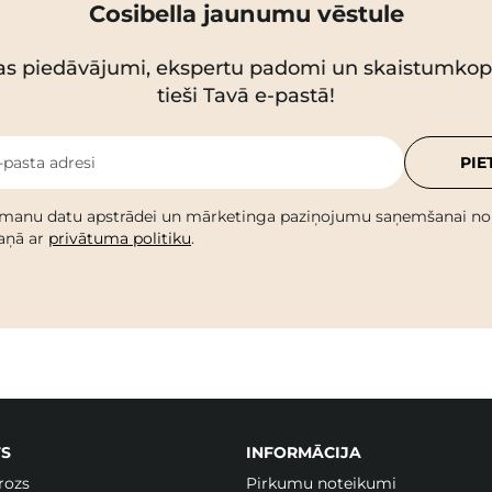
Cosibella jaunumu vēstule
as piedāvājumi, ekspertu padomi un skaistumko
tieši Tavā e-pastā!
-pasta adresi
PIE
 manu datu apstrādei un mārketinga paziņojumu saņemšanai no C
kaņā ar
privātuma politiku
.
S
INFORMĀCIJA
rozs
Pirkumu noteikumi