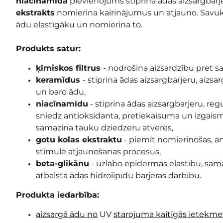
niacinamīda
pievienojums stiprina ādas aizsargbarj
ekstrakts
nomierina kairinājumus un atjauno. Savu
ādu elastīgāku un nomierina to.
Produkts satur:
ķīmiskos filtrus
-
nodrošina aizsardzību pret sa
keramīdus
-
stiprina ādas aizsargbarjeru, aizs
un baro ādu,
niacīnamīdu
-
stiprina ādas aizsargbarjeru, re
sniedz antioksidanta, pretiekaisuma un izgais
samazina tauku dziedzeru atveres,
gotu kolas ekstraktu
-
piemīt nomierinošas, an
stimulē atjaunošanas procesus,
beta-glikānu
-
uzlabo epidermas elastību, sam
atbalsta ādas hidrolipīdu barjeras darbību
.
Produkta iedarbība:
aizsargā ādu no
UV
starojuma kaitīgās ietekme