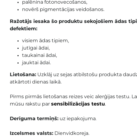
palēnina fotonovecošanos,
novērš pigmentācijas veidošanos.
Ražotājs iesaka šo produktu sekojošiem ādas ti
defektiem:
visiem ādas tipiem,
jutīgai ādai,
taukainai ādai,
jauktai ādai.
Lietošana:
Uzklāj uz sejas atbilstošu produkta daud
atkārtoti dienas laikā.
Pirms pirmās lietošanas reizes veic alerģijas testu. La
mūsu rakstu par
sensibilizācijas testu
.
Derīguma termiņš:
uz iepakojuma
.
Izcelsmes valsts:
Dienvidkoreja.