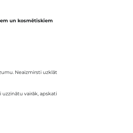
piem un kosmētiskiem
zumu. Neaizmirsti uzklāt
i uzzinātu vairāk, apskati