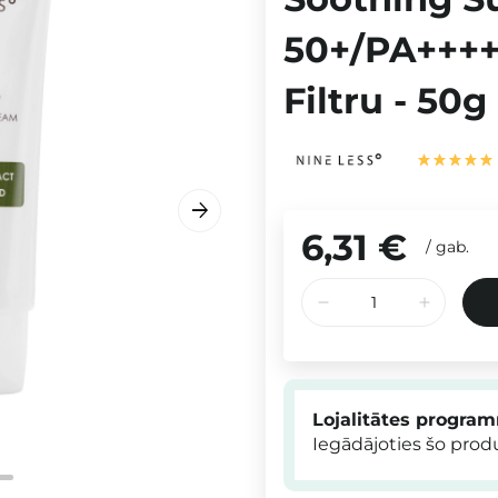
50+/PA++++ 
Filtru - 50g
6,31 €
/
gab.
Lojalitātes progra
Iegādājoties šo pro