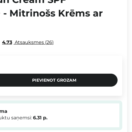
- Mitrinošs Krēms ar
4.73
Atsauksmes
26
PIEVIENOT GROZAM
mma
duktu saņemsi:
6.31
p.