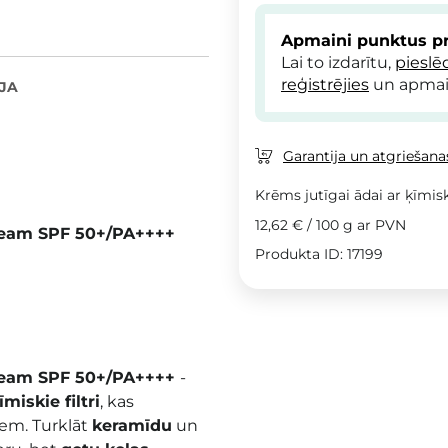
Apmaini punktus pr
Lai to izdarītu,
pieslē
reģistrējies
un apmai
JA
Garantija un atgriešanas
Krēms jutīgai ādai ar ķīmis
12,62 €
/
100 g
ar PVN
Cream SPF 50+/PA++++
Produkta ID: 17199
Cream SPF 50+/PA++++
-
īmiskie filtri
, kas
iem. Turklāt
keramīdu
un