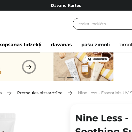
Dāvanu Kartes
Cosibella lojalitātes programma
Bezmaskas piegāde no 49,00 €
Dāvanu Kartes
kopšanas līdzekļi
dāvanas
pašu zīmoli
zīmol
s
Pretsaules aizsardzība
Nine Less - Essentials UV Shiel
Nine Less -
Soothing S