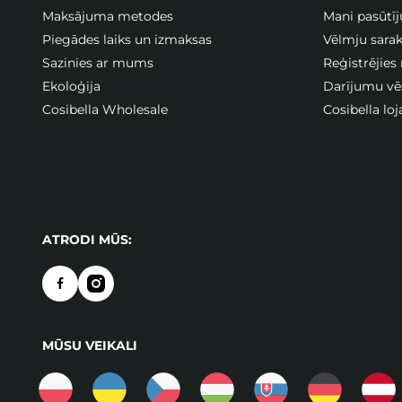
Maksājuma metodes
Mani pasūtī
Piegādes laiks un izmaksas
Vēlmju sarak
Sazinies ar mums
Reģistrējies
Ekoloģija
Darījumu vē
Cosibella Wholesale
Cosibella lo
ATRODI MŪS:
MŪSU VEIKALI