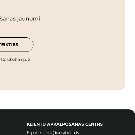
pšanas jaunumi –
TEIKTIES
osibella sp. z
KLIENTU APKALPOŠANAS CENTRS
E-pasts:
info@cosibella.lv