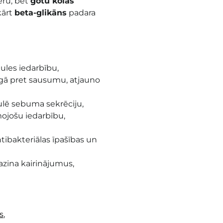
eru, bet
gotu kolas
kārt
beta-glikāns
padara
ules iedarbību,
argā pret sausumu, atjauno
gulē sebuma sekrēciju,
mojošu iedarbību,
tibakteriālas īpašības un
azina kairinājumus
,
s
,