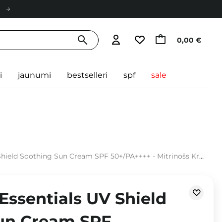
0,00 €
i
jaunumi
bestselleri
spf
sale
d Soothing Sun Cream SPF 50+/PA++++ - Mitrinošs Krēms ar Filtru - 50g
 Essentials UV Shield
un Cream SPF