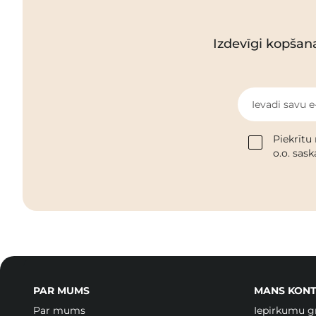
Izdevīgi kopšan
Ievadi savu e
Piekrītu
o.o. sas
PAR MUMS
MANS KONT
Par mums
Iepirkumu g