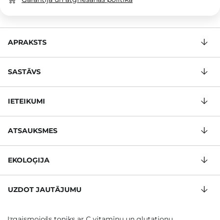
APRAKSTS
SASTĀVS
IETEIKUMI
ATSAUKSMES
EKOLOĢIJA
UZDOT JAUTĀJUMU
Izgaismojošs toniks ar C vitamīnu un glutationu