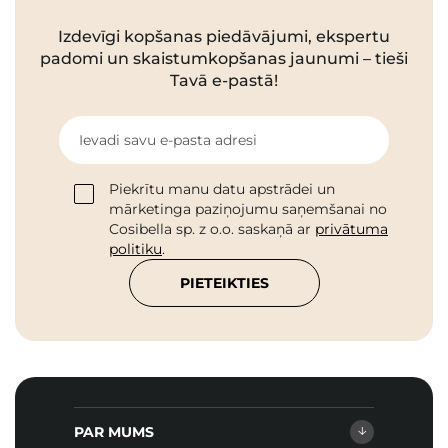
Izdevīgi kopšanas piedāvājumi, ekspertu
padomi un skaistumkopšanas jaunumi – tieši
Tavā e-pastā!
Ievadi savu e-pasta adresi
Piekrītu manu datu apstrādei un
mārketinga paziņojumu saņemšanai no
Cosibella sp. z o.o. saskaņā ar
privātuma
politiku
.
PIETEIKTIES
PAR MUMS