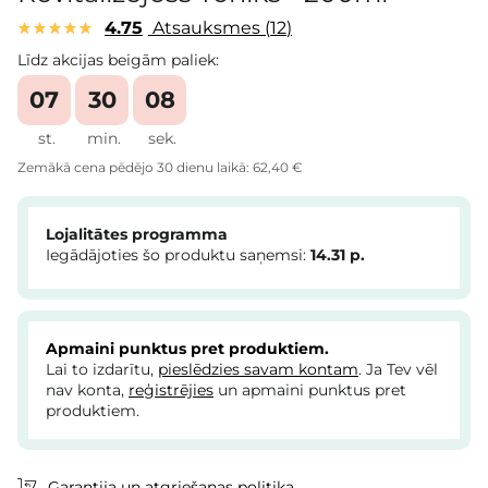
4.75
Atsauksmes
12
Līdz akcijas beigām paliek:
07
30
08
st.
min.
sek.
Zemākā cena pēdējo 30 dienu laikā:
62,40 €
Lojalitātes programma
Iegādājoties šo produktu saņemsi:
14.31
p.
Apmaini punktus pret produktiem.
Lai to izdarītu,
pieslēdzies savam kontam
. Ja Tev vēl
nav konta,
reģistrējies
un apmaini punktus pret
produktiem.
Garantija un atgriešanas politika