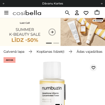
Dāvanu Kartes
Cosibella lojalitātes programma
Bezmaskas piegāde no 49,00 €
Dāvanu Kartes
Galvenā lapa
Kopšanas līdzekļi
Ādas vajadzības
AKCIJA