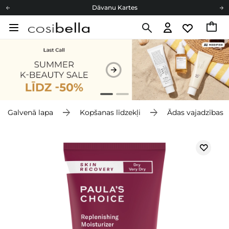
Dāvanu Kartes
Cosibella lojalitātes programma
Bezmaskas piegāde no 49,00 €
Dāvanu Kartes
Galvenā lapa
Kopšanas līdzekļi
Ādas vajadzības