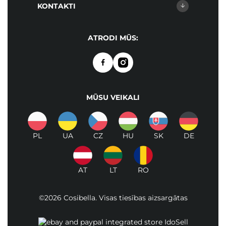
KONTAKTI
ATRODI MŪS:
MŪSU VEIKALI
PL
UA
CZ
HU
SK
DE
AT
LT
RO
©2026 Cosibella. Visas tiesības aizsargātas