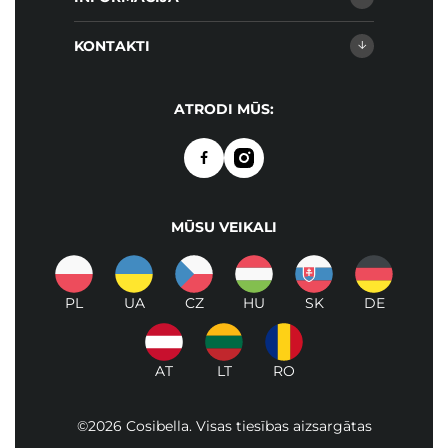
KONTAKTI
ATRODI MŪS:
MŪSU VEIKALI
PL
UA
CZ
HU
SK
DE
AT
LT
RO
©2026 Cosibella. Visas tiesības aizsargātas