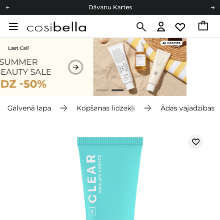
Dāvanu Kartes
Cosibella lojalitātes programma
Bezmaskas piegāde no 49,00 €
Dāvanu Kartes
Galvenā lapa
Kopšanas līdzekļi
Ādas vajadzības