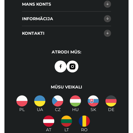
MANS KONTS
INFORMĀCIJA
KONTAKTI
ATRODI MŪS:
MŪSU VEIKALI
PL
UA
CZ
HU
SK
DE
AT
LT
RO