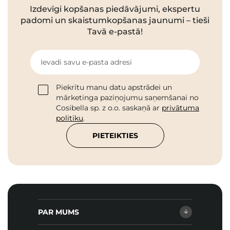
Izdevīgi kopšanas piedāvājumi, ekspertu
padomi un skaistumkopšanas jaunumi – tieši
Tavā e-pastā!
Ievadi savu e-pasta adresi
Piekrītu manu datu apstrādei un
mārketinga paziņojumu saņemšanai no
Cosibella sp. z o.o. saskaņā ar
privātuma
politiku
.
PIETEIKTIES
PAR MUMS