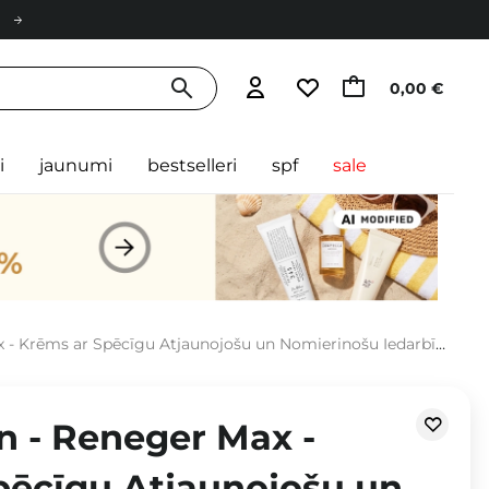
0,00 €
i
jaunumi
bestselleri
spf
sale
 Krēms ar Spēcīgu Atjaunojošu un Nomierinošu Iedarbību - 50ml
n - Reneger Max -
pēcīgu Atjaunojošu un