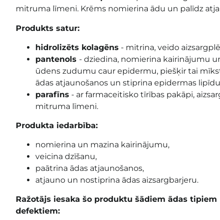
mitruma līmeni. Krēms nomierina ādu un palīdz atja
Produkts satur:
hidrolizēts kolagēns
- mitrina, veido aizsargplē
pantenols
- dziedina, nomierina kairinājumu u
ūdens zudumu caur epidermu, piešķir tai mīks
ādas atjaunošanos un stiprina epidermas lipīdu
parafīns
- ar farmaceitisko tīrības pakāpi, aizs
mitruma līmeni.
Produkta iedarbība:
nomierina un mazina kairinājumu,
veicina dzīšanu,
paātrina ādas atjaunošanos,
atjauno un nostiprina ādas aizsargbarjeru.
Ražotājs iesaka šo produktu šādiem ādas tipiem
defektiem: