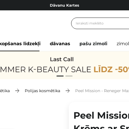
Dāvanu Kartes
Cosibella lojalitātes programma
Bezmaskas piegāde no 49,00 €
Dāvanu Kartes
kopšanas līdzekļi
dāvanas
pašu zīmoli
zīmol
ētika
Polijas kosmētika
Peel Mission - Reneger Max -
Peel Missio
Krēms ar S