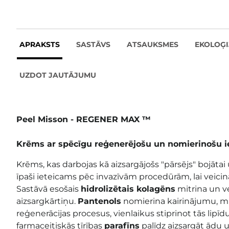
APRAKSTS
SASTĀVS
ATSAUKSMES
EKOLOĢI
UZDOT JAUTĀJUMU
Peel Misson - REGENER MAX ™
Krēms ar spēcīgu reģenerējošu un nomierinošu i
Krēms, kas darbojas kā aizsargājošs "pārsējs" bojātai u
īpaši ieteicams pēc invazīvām procedūrām, lai veici
Sastāvā esošais
hidrolizētais kolagēns
mitrina un v
aizsargkārtiņu.
Pantenols
nomierina kairinājumu, mi
reģenerācijas procesus, vienlaikus stiprinot tās lipīd
farmaceitiskās tīrības
parafīns
palīdz aizsargāt ādu 