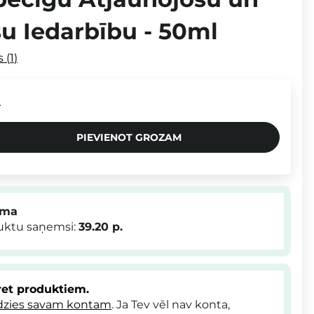
u Iedarbību - 50ml
s
1
.
PIEVIENOT GROZAM
mma
duktu saņemsi:
39.20
p.
et produktiem.
dzies savam kontam
. Ja Tev vēl nav konta,