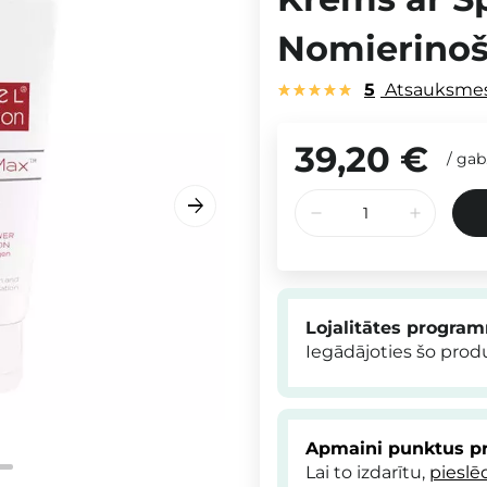
Nomierinoš
5
Atsauksme
39,20 €
/
gab
Lojalitātes progra
Iegādājoties šo pro
Apmaini punktus pr
Lai to izdarītu,
pieslē