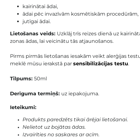
kairinātai ādai,
ādai pēc invazīvām kosmētiskām procedūrām,
jutīgai ādai.
Lietošanas veids:
Uzklāj trīs reizes dienā uz kairinā
zonas ādas, lai veicinātu tās atjaunošanos.
Pirms pirmās lietošanas iesakām veikt alerģijas testu
meklē mūsu ierakstā par
sensibilizācijas testu
.
Tilpums:
50ml
Derīguma termiņš:
uz iepakojuma.
Ieteikumi:
Produkts paredzēts tikai ārējai lietošanai.
Nelietot uz bojātas ādas.
Izvairīties no saskares ar acīm.