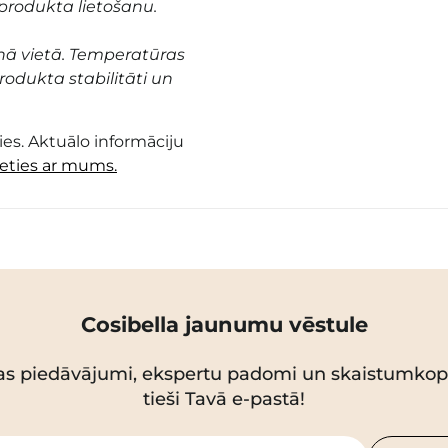
produkta lietošanu.
nā vietā. Temperatūras
odukta stabilitāti un
es. Aktuālo informāciju
ieties ar mums.
Cosibella jaunumu vēstule
as piedāvājumi, ekspertu padomi un skaistumko
tieši Tavā e-pastā!