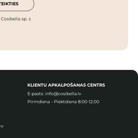
TEIKTIES
osibella sp. z
KLIENTU APKALPOŠANAS CENTRS
E-pasts:
info@cosibella.lv
Pirmdiena - Piektdiena 8:00-12:00
mu