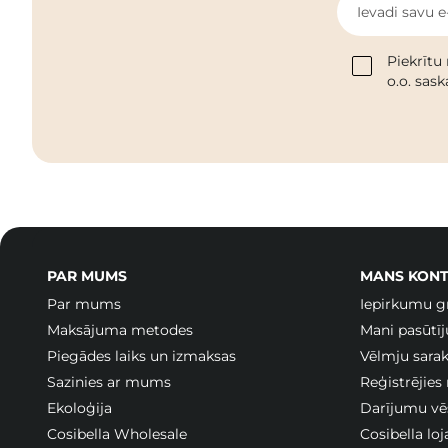
Ievadi savu e
Piekrītu
o.o. sas
PAR MUMS
MANS KONT
Par mums
Iepirkumu g
Maksājuma metodes
Mani pasūtī
Piegādes laiks un izmaksas
Vēlmju sarak
Sazinies ar mums
Reģistrējies
Ekoloģija
Darījumu vē
Cosibella Wholesale
Cosibella lo