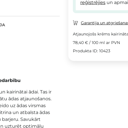
reģistrējies
un apmai
Garantija un atgriešanas
JA
Atjaunojošs krēms kairināta
78,40 €
/
100 ml
ar PVN
Produkta ID: 10423
edarbību
n kairinātai ādai. Tas ir
nātu ādas atjaunošanos.
eido uz ādas virsmas
trina un atbalsta ādas
u barjeru. Savukārt
un uzturēt optimālu