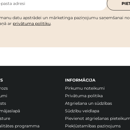
-pasta adresi
PIE
 manu datu apstrādei un mārketinga paziņojumu saņemšanai no C
kaņā ar
privātuma politiku
.
S
INFORMĀCIJA
rozs
Pirkumu noteikumi
jumi
Privātuma politika
sts
Atgriešana un sūdzības
 mājaslapā
Sūdzību veidlapa
sture
Pievienot atgriešanas pieteiku
jalitātes programma
Piekļūstamības paziņojums