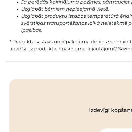
Ja parādās kairinājuma pazīmes, pārtrauciet 
Uzglabāt bērniem nepieejamā vietā.
Uzglabāt produktu istabas temperatūrā ēnai
svārstības transportēšanas laikā neietekmē pr
īpašības.
* Produkta sastāvs un iepakojuma dizains var mainīti
atradīsi uz produkta iepakojuma. Ir jautājumi?
Sazin
Izdevīgi kopšan