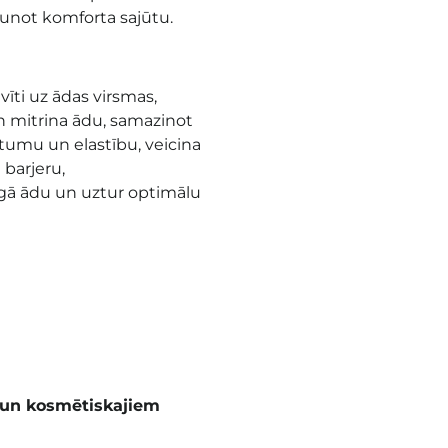
unot komforta sajūtu.
vīti uz ādas virsmas,
n mitrina ādu, samazinot
tumu un elastību, veicina
 barjeru,
argā ādu un uztur optimālu
 un kosmētiskajiem