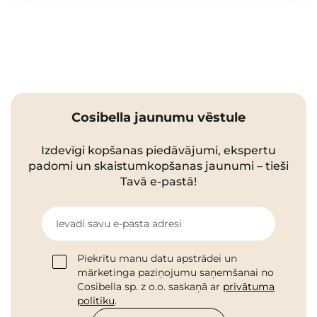
Cosibella jaunumu vēstule
Izdevīgi kopšanas piedāvājumi, ekspertu
padomi un skaistumkopšanas jaunumi – tieši
Tavā e-pastā!
Ievadi savu e-pasta adresi
Piekrītu manu datu apstrādei un
mārketinga paziņojumu saņemšanai no
Cosibella sp. z o.o. saskaņā ar
privātuma
politiku
.