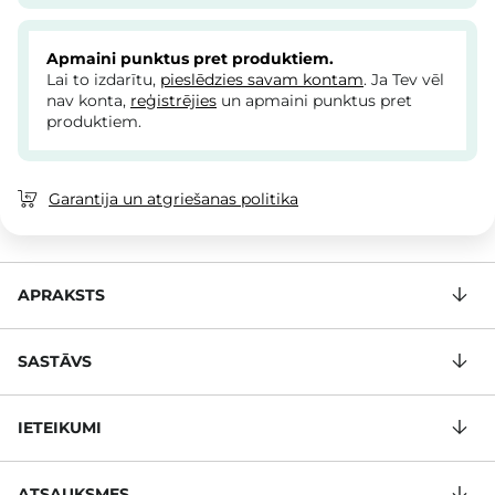
Apmaini punktus pret produktiem.
Lai to izdarītu,
pieslēdzies savam kontam
. Ja Tev vēl
nav konta,
reģistrējies
un apmaini punktus pret
produktiem.
Garantija un atgriešanas politika
APRAKSTS
SASTĀVS
IETEIKUMI
ATSAUKSMES