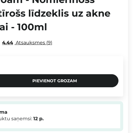
tīrošs līdzeklis uz akne
ai - 100ml
4.44
Atsauksmes
9
PIEVIENOT GROZAM
mma
duktu saņemsi:
12
p.