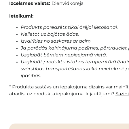
Izcelsmes valsts:
Dienvidkoreja.
Ieteikumi:
Produkts paredzēts tikai ārējai lietošanai.
Nelietot uz bojātas ādas.
Izvairīties no saskares ar acīm.
Ja parādās kairinājuma pazīmes, pārtrauciet 
Uzglabāt bērniem nepieejamā vietā.
Uzglabāt produktu istabas temperatūrā ēnai
svārstības transportēšanas laikā neietekmē pr
īpašības.
* Produkta sastāvs un iepakojuma dizains var mainīti
atradīsi uz produkta iepakojuma. Ir jautājumi?
Sazin