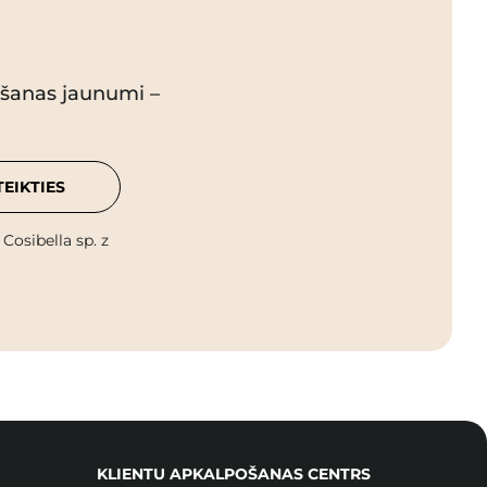
pšanas jaunumi –
TEIKTIES
osibella sp. z
KLIENTU APKALPOŠANAS CENTRS