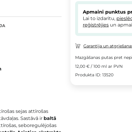
Apmaini punktus pr
Lai to izdarītu,
pieslē
reģistrējies
un apmai
JA
Garantija un atgriešanas
Mazgāšanas putas pret nep
12,00 €
/
100 ml
ar PVN
m
Produkta ID: 13520
rošas sejas attīrošas
āvdaļas. Sastāvā ir
baltā
ttīrošas, seboregulējošas