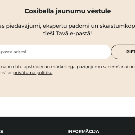
Cosibella jaunumu vēstule
as piedāvājumi, ekspertu padomi un skaistumko
tieši Tavā e-pastā!
-pasta adresi
PIE
 manu datu apstrādei un mārketinga paziņojumu saņemšanai no C
kaņā ar
privātuma politiku
.
S
INFORMĀCIJA