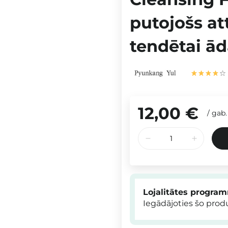
putojošs at
tendētai ād
12,00 €
/
gab.
Lojalitātes progra
Iegādājoties šo pro