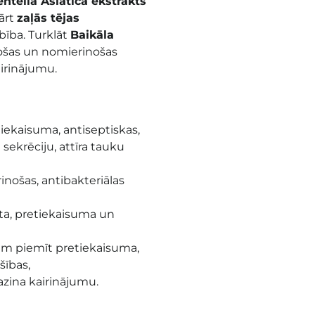
ntella Asiatica ekstrakts
ārt
zaļās tējas
bība. Turklāt
Baikāla
ošas un nomierinošas
irinājumu.
iekaisuma, antiseptiskas,
 sekrēciju, attīra tauku
nošas, antibakteriālas
ta, pretiekaisuma un
am piemīt pretiekaisuma,
šības,
azina kairinājumu
.