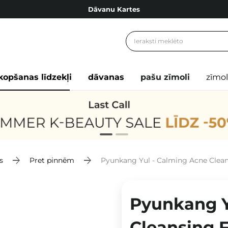
Dāvanu Kartes
Cosibella lojalitātes programma
Bezmaskas piegāde no 49,00 €
Dāvanu Kartes
kopšanas līdzekļi
dāvanas
pašu zīmoli
zīmol
s
Pret pinnēm
Pyunkang Yul - Calming Acne Cleansing Foam 
Pyunkang Y
Cleansing 