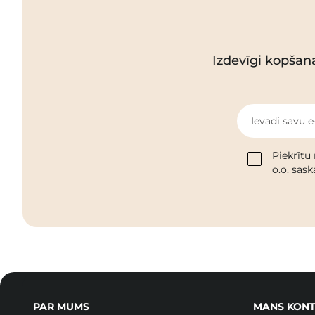
Izdevīgi kopšan
Ievadi savu e
Piekrītu
o.o. sas
PAR MUMS
MANS KONT