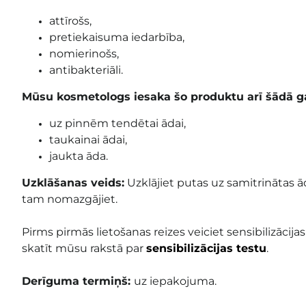
attīrošs,
pretiekaisuma iedarbība,
nomierinošs,
antibakteriāli.
Mūsu kosmetologs iesaka šo produktu arī šādā g
uz pinnēm tendētai ādai,
taukainai ādai,
jaukta āda.
Uzklāšanas veids:
Uzklājiet putas uz samitrinātas ā
tam nomazgājiet.
Pirms pirmās lietošanas reizes veiciet sensibilizācijas
skatīt mūsu rakstā par
sensibilizācijas testu
.
Derīguma termiņš:
uz iepakojuma
.