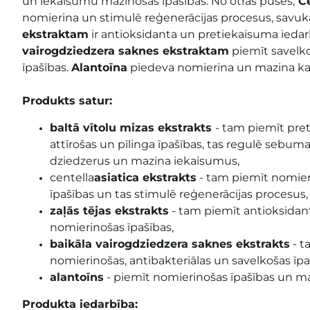
un iekaisumu mazinošas īpašības. No otras puses,
Ce
nomierina un stimulē reģenerācijas procesus, savuk
ekstraktam
ir antioksidanta un pretiekaisuma iedar
vairogdziedzera saknes ekstraktam
piemīt savelk
īpašības.
Alantoīna
piedeva nomierina un mazina ka
Produkts satur:
baltā vītolu mizas ekstrakts
- tam piemīt pret
attīrošas un pīlinga īpašības, tas regulē sebuma
dziedzerus un mazina iekaisumus,
centella
asiatica ekstrakts
- tam
piemīt nomieri
īpašības
un tas
stimulē reģenerācijas procesus,
zaļās tējas ekstrakts
- tam piemīt
antioksidan
nomierinošas
īpašības,
baikāla vairogdziedzera saknes ekstrakts
- t
nomierinošas, antibakteriālas un savelkošas īpa
alantoīns
-
piemīt nomierinošas īpašības un m
Produkta iedarbība: