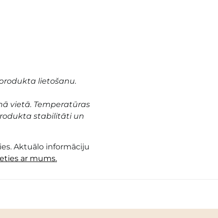
produkta lietošanu.
nā vietā. Temperatūras
odukta stabilitāti un
es. Aktuālo informāciju
ieties ar mums.