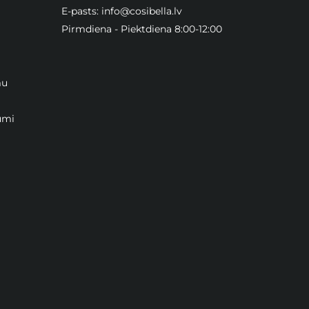
E-pasts:
info@cosibella.lv
Pirmdiena - Piektdiena 8:00-12:00
mu
umi