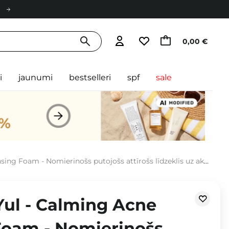
0,00 €
i
jaunumi
bestselleri
spf
sale
- Nomierinošs putojošs attīrošs līdzeklis uz akne tendētai ādai - 100ml
ul - Calming Acne
Foam - Nomierinošs