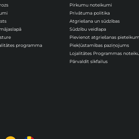
rozs
Pirkumu noteikumi
jumi
Privātuma politika
sts
Atgriešana un sūdzības
 mājaslapā
Sūdzību veidlapa
sture
Pievienot atgriešanas pieteiku
jalitātes programma
Piekļūstamības paziņojums
Lojalitātes Programmas noteik
Pārvaldīt sīkfailus