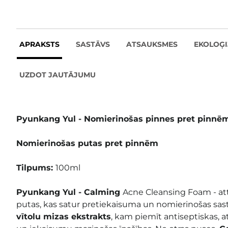
APRAKSTS
SASTĀVS
ATSAUKSMES
EKOLOĢI
UZDOT JAUTĀJUMU
Pyunkang Yul - Nomierinošas pinnes pret pinnē
Nomierinošas putas pret pinnēm
Tilpums:
100ml
Pyunkang Yul - Calming
Acne Cleansing Foam - attī
putas, kas satur pretiekaisuma un nomierinošas sast
vītolu mizas ekstrakts
, kam piemīt antiseptiskas, a