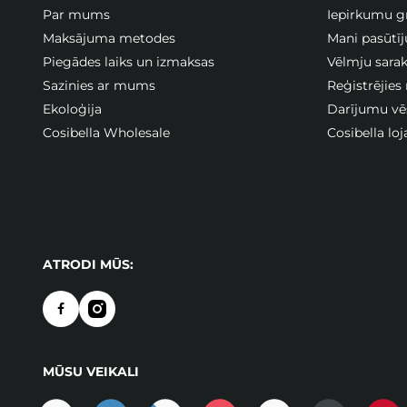
Par mums
Iepirkumu g
Maksājuma metodes
Mani pasūtī
Piegādes laiks un izmaksas
Vēlmju sarak
Sazinies ar mums
Reģistrējies
Ekoloģija
Darījumu vē
Cosibella Wholesale
Cosibella lo
ATRODI MŪS:
MŪSU VEIKALI