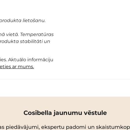
produkta lietošanu.
nā vietā. Temperatūras
odukta stabilitāti un
es. Aktuālo informāciju
ieties ar mums.
Cosibella jaunumu vēstule
as piedāvājumi, ekspertu padomi un skaistumko