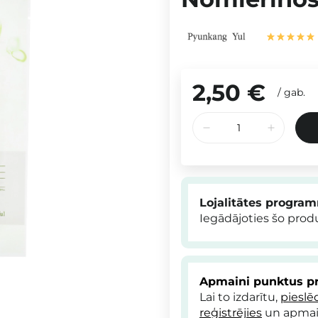
2,50 €
/
gab.
Lojalitātes progra
Iegādājoties šo pro
Apmaini punktus pr
Lai to izdarītu,
pieslē
reģistrējies
un apmai