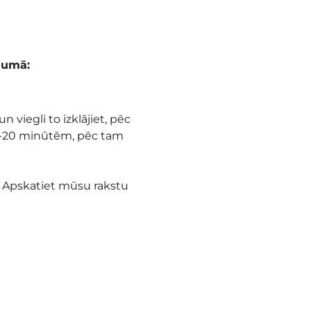
jumā:
viegli to izklājiet, pēc
 15-20 minūtēm, pēc tam
u. Apskatiet mūsu rakstu