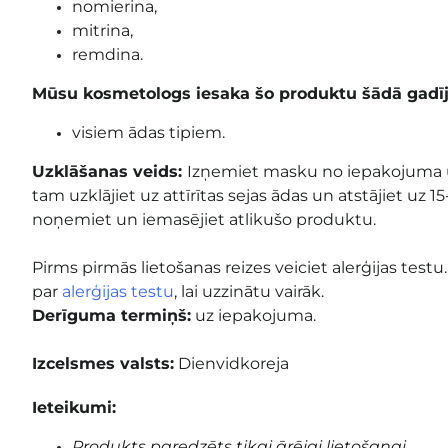
nomierina,
mitrina,
remdina.
Mūsu kosmetologs iesaka šo produktu šādā gadī
visiem ādas tipiem.
Uzklāšanas veids:
Izņemiet masku no iepakojuma un 
tam uzklājiet uz attīrītas sejas ādas un atstājiet uz
noņemiet un iemasējiet atlikušo produktu.
Pirms pirmās lietošanas reizes veiciet alerģijas test
par
alerģijas testu
, lai uzzinātu vairāk.
Derīguma termiņš:
uz iepakojuma.
Izcelsmes valsts:
Dienvidkoreja
Ieteikumi:
Produkts paredzēts tikai ārējai lietošanai.