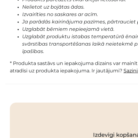
Nelietot uz bojātas ādas.
Izvairīties no saskares ar acīm.
Ja parādās kairinājuma pazīmes, pārtrauciet 
Uzglabāt bērniem nepieejamā vietā.
Uzglabāt produktu istabas temperatūrā ēnai
svārstības transportēšanas laikā neietekmē pr
īpašības.
* Produkta sastāvs un iepakojuma dizains var mainīti
atradīsi uz produkta iepakojuma. Ir jautājumi?
Sazin
Izdevīgi kopšan