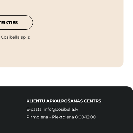
TEIKTIES
osibella sp. z
KLIENTU APKALPOŠANAS CENTRS
E-pasts:
info@cosibella.lv
Pirmdiena - Piektdiena 8:00-12:00