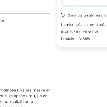
Garantija un atgriešanas
JA
Nomierinoša un remdinoša
10,00 €
/
100 ml
ar PVN
Produkta ID: 5189
emdinoša loksnes maska ar
umus un apsārtumu, un ar
 un normalizē tauku