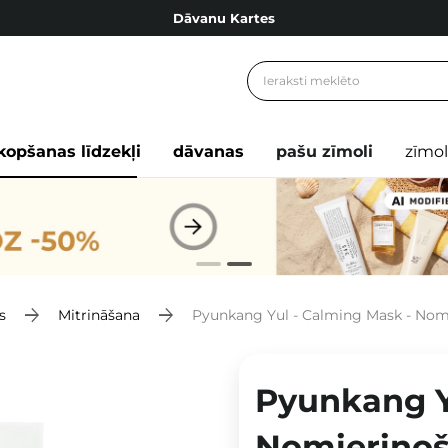
Dāvanu Kartes
Cosibella lojalitātes programma
Bezmaskas piegāde no 49,00 €
Dāvanu Kartes
kopšanas līdzekļi
dāvanas
pašu zīmoli
zīmol
s
Mitrināšana
Pyunkang Yul - Calming Mask - Nom
Pyunkang Y
Nomierinoš