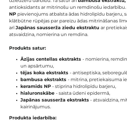
dziedzeru darbību. Tā satur arī
bambusa ekstraktu,
antioksidants ar mitrinošu un remdinošu iedarbību.
NP
pievienojums atbalsta ādas hidrolipīdu barjeru, 
klātbūtne rūpējas par pareizu ādas mitrināšanas līme
arī
Japānas sausserža ziedu ekstraktu
ar pretieka
atsvaidzina, nomierina un remdina.
Produkts satur:
Āzijas centellas ekstrakts
- nomierina, remdi
un apsārtumu,
tējas koka ekstrakts
- antiseptiska, seboregul
bambusa ekstrakts
- mitrina, pretiekaisuma i
keramīds NP
- stiprina hidrolipīdu barjeru,
hialuronskābe
- saista ūdeni epidermā,
Japānas sausserža ekstrakts
- atsvaidzina, m
kairinājumus.
Produkta iedarbība: