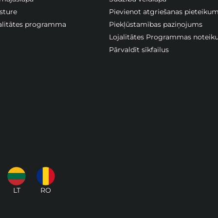
sture
Pievienot atgriešanas pieteiku
jalitātes programma
Piekļūstamības paziņojums
Lojalitātes Programmas noteik
Pārvaldīt sīkfailus
LT
RO