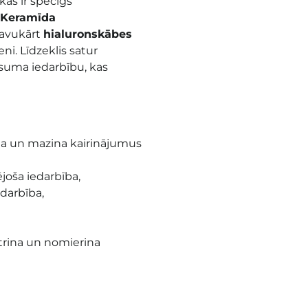
kas ir spēcīgs
Keramīda
savukārt
hialuronskābes
ni. Līdzeklis satur
isuma iedarbību, kas
na un mazina kairinājumus
ējoša iedarbība,
edarbība,
itrina un nomierina