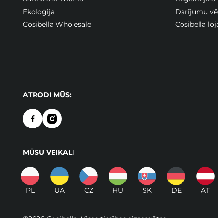
Ekoloģija
Darījumu vē
Cosibella Wholesale
Cosibella lo
ATRODI MŪS:
MŪSU VEIKALI
PL
UA
CZ
HU
SK
DE
AT