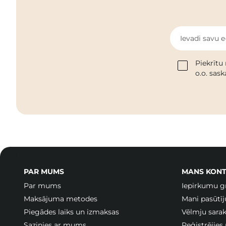
Ievadi savu e
Piekrītu
o.o. sas
PAR MUMS
MANS KONT
Par mums
Iepirkumu g
Maksājuma metodes
Mani pasūtī
Piegādes laiks un izmaksas
Vēlmju sarak
Sazinies ar mums
Reģistrējies