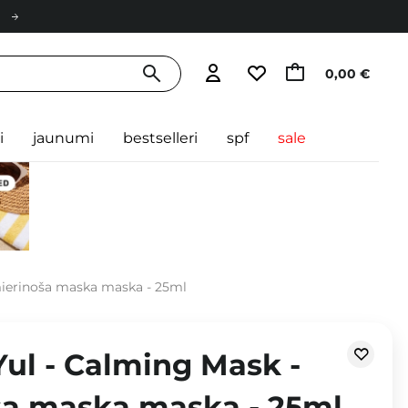
0,00 €
i
jaunumi
bestselleri
spf
sale
ierinoša maska maska - 25ml
ul - Calming Mask -
a maska maska - 25ml