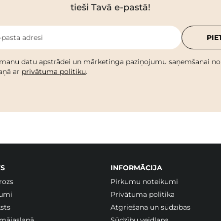
tieši Tavā e-pastā!
-pasta adresi
PIE
 manu datu apstrādei un mārketinga paziņojumu saņemšanai no C
kaņā ar
privātuma politiku
.
S
INFORMĀCIJA
rozs
Pirkumu noteikumi
jumi
Privātuma politika
sts
Atgriešana un sūdzības
 mājaslapā
Sūdzību veidlapa