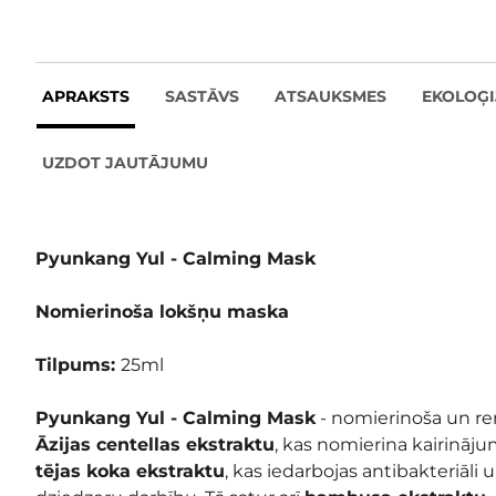
APRAKSTS
SASTĀVS
ATSAUKSMES
EKOLOĢI
UZDOT JAUTĀJUMU
Pyunkang Yul - Calming Mask
Nomierinoša lokšņu maska
Tilpums:
25ml
Pyunkang Yul - Calming Mask
- nomierinoša un r
Āzijas centellas ekstraktu
, kas nomierina kairināj
tējas koka ekstraktu
, kas iedarbojas antibakteriāli