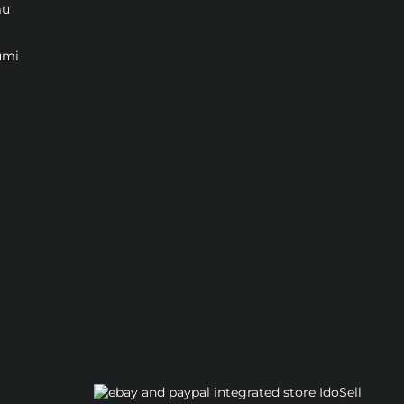
mu
umi