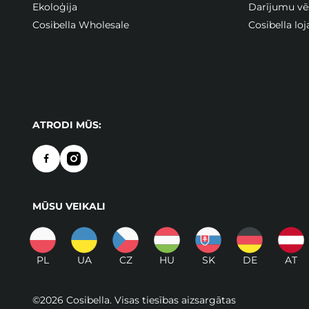
Ekoloģija
Darījumu vē
Cosibella Wholesale
Cosibella lo
ATRODI MŪS:
MŪSU VEIKALI
PL
UA
CZ
HU
SK
DE
AT
©2026 Cosibella. Visas tiesības aizsargātas