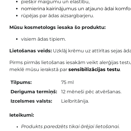
piešķir maigumu un elastību,
nomierina kairinājumus un atjauno ādai komfo
rūpējas par ādas aizsargbarjeru.
Mūsu kosmetologs iesaka šo produktu:
visiem ādas tipiem.
Lietošanas veids:
Uzklāj krēmu uz attīrītas sejas āda
Pirms pirmās lietošanas iesakām veikt alerģijas testu
meklē mūsu ierakstā par
sensibilizācijas testu
.
Tilpums:
75 ml
Derīguma termiņš:
12 mēneši pēc atvēršanas.
Izcelsmes valsts:
Lielbritānija.
Ieteikumi:
Produkts paredzēts tikai ārējai lietošanai.