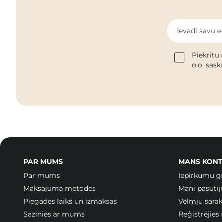
Ievadi savu e
Piekrītu
o.o. sas
PAR MUMS
MANS KONT
Par mums
Iepirkumu g
Maksājuma metodes
Mani pasūtī
Piegādes laiks un izmaksas
Vēlmju sarak
Sazinies ar mums
Reģistrējies