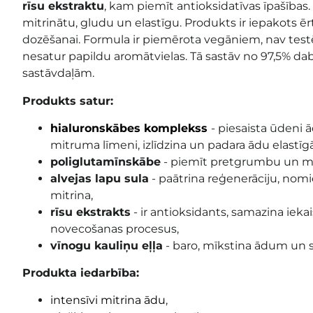
rīsu ekstraktu
, kam piemīt antioksidatīvas īpašības
mitrinātu, gludu un elastīgu. Produkts ir iepakots ēr
dozēšanai. Formula ir piemērota vegāniem, nav test
nesatur papildu aromātvielas. Tā sastāv no 97,5% da
sastāvdaļām.
Produkts satur:
hialuronskābes komplekss
- piesaista ūdeni 
mitruma līmeni, izlīdzina un padara ādu elastīg
poliglutamīnskābe
- piemīt pretgrumbu un mit
alvejas lapu sula
- paātrina reģenerāciju, nomi
mitrina,
rīsu ekstrakts
- ir
antioksidants, samazina ieka
novecošanas procesus,
vīnogu kauliņu eļļa
- baro, mīkstina ādum un st
Produkta iedarbība:
intensīvi mitrina ādu
,