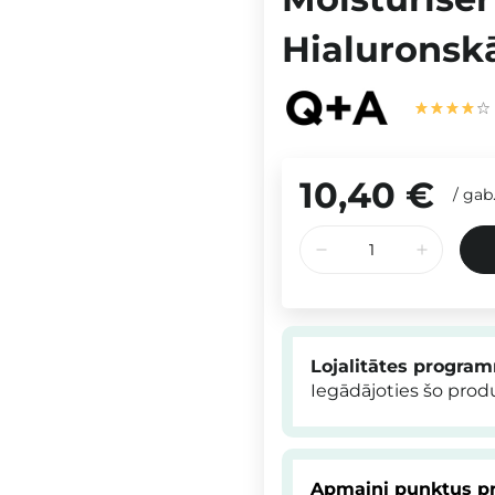
Hialuronskā
10,40 €
/
gab
Lojalitātes progra
Iegādājoties šo pro
Apmaini punktus pr