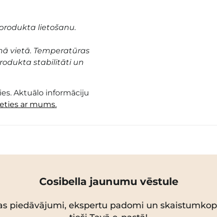
produkta lietošanu.
nā vietā. Temperatūras
odukta stabilitāti un
es. Aktuālo informāciju
ieties ar mums.
Cosibella jaunumu vēstule
as piedāvājumi, ekspertu padomi un skaistumko