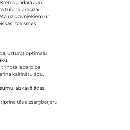
. Krēms padara ādu
tā tūbiņā precīzai
ēta uz dzīvniekiem un
biskas izcelsmes
ādā, uzturot optimālu
āku,
rinoša iedarbība,
erina kairinātu ādu,
isumu, aizkavē ādas
iprina tās aizsargbarjeru.