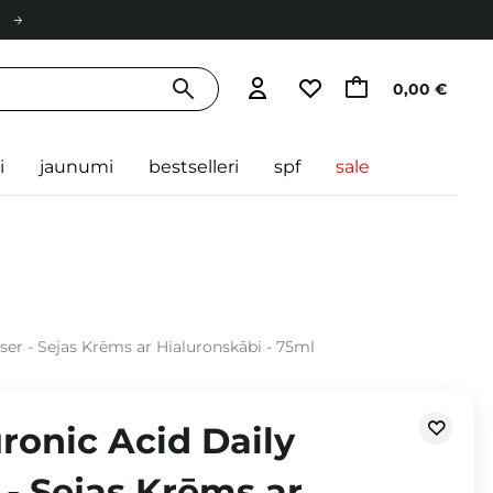
0,00 €
i
jaunumi
bestselleri
spf
sale
ser - Sejas Krēms ar Hialuronskābi - 75ml
ronic Acid Daily
 - Sejas Krēms ar