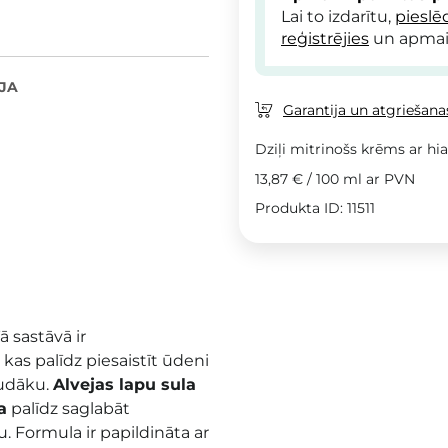
Lai to izdarītu,
pieslē
reģistrējies
un apmai
JA
Garantija un atgriešanas
Dziļi mitrinošs krēms ar hi
13,87 €
/
100 ml
ar PVN
Produkta ID: 11511
ā sastāvā ir
, kas palīdz piesaistīt ūdeni
ludāku.
Alvejas lapu sula
a
palīdz saglabāt
 Formula ir papildināta ar