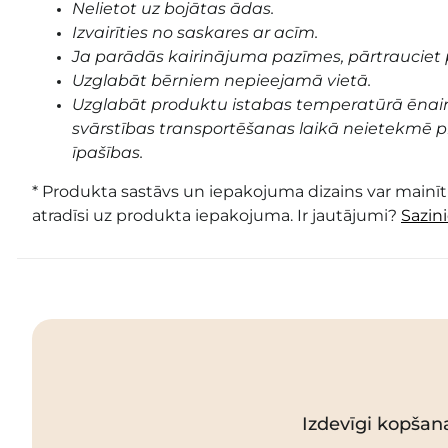
Nelietot uz bojātas ādas.
Izvairīties no saskares ar acīm.
Ja parādās kairinājuma pazīmes, pārtrauciet 
Uzglabāt bērniem nepieejamā vietā.
Uzglabāt produktu istabas temperatūrā ēnai
svārstības transportēšanas laikā neietekmē pr
īpašības.
* Produkta sastāvs un iepakojuma dizains var mainīti
atradīsi uz produkta iepakojuma. Ir jautājumi?
Sazin
Izdevīgi kopšan