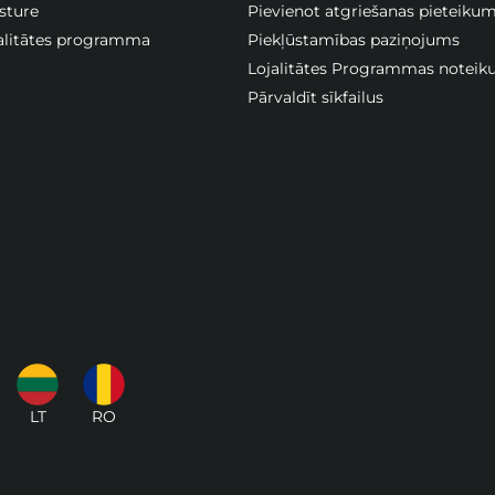
sture
Pievienot atgriešanas pieteiku
jalitātes programma
Piekļūstamības paziņojums
Lojalitātes Programmas noteik
Pārvaldīt sīkfailus
LT
RO