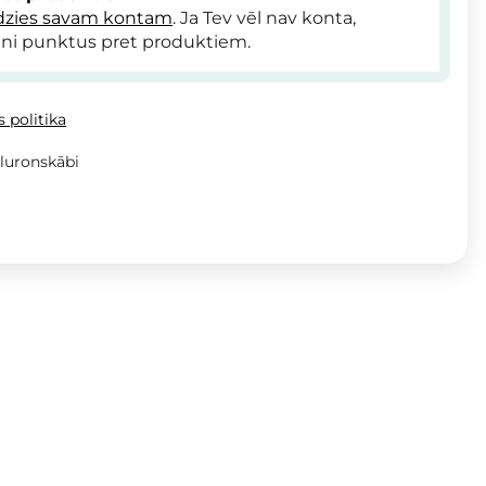
dzies savam kontam
. Ja Tev vēl nav konta,
ni punktus pret produktiem.
 politika
aluronskābi