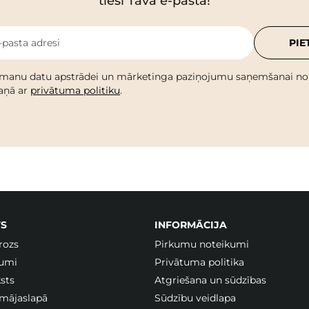
tieši Tavā e-pastā!
-pasta adresi
PIE
 manu datu apstrādei un mārketinga paziņojumu saņemšanai no C
kaņā ar
privātuma politiku
.
S
INFORMĀCIJA
rozs
Pirkumu noteikumi
jumi
Privātuma politika
sts
Atgriešana un sūdzības
 mājaslapā
Sūdzību veidlapa