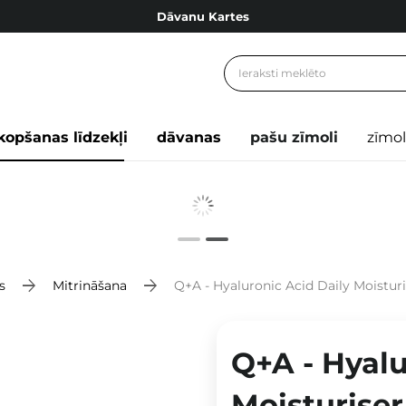
Dāvanu Kartes
Cosibella lojalitātes programma
Bezmaskas piegāde no 49,00 €
Dāvanu Kartes
kopšanas līdzekļi
dāvanas
pašu zīmoli
zīmol
s
Mitrināšana
Q+A - Hyaluronic Acid Daily Moisturi
Q+A - Hyalu
Moisturiser