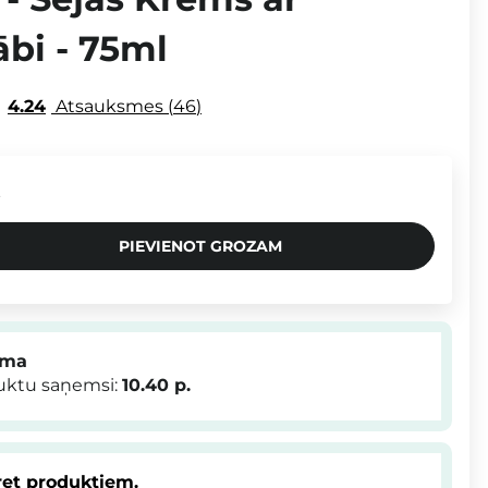
bi - 75ml
4.24
Atsauksmes
46
.
PIEVIENOT GROZAM
mma
duktu saņemsi:
10.40
p.
et produktiem.