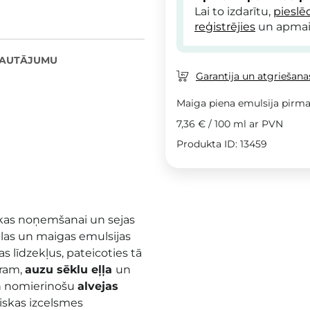
Lai to izdarītu,
pieslē
reģistrējies
un apmai
JAUTĀJUMU
Garantija un atgriešanas
Maiga piena emulsija pirm
7,36 €
/
100 ml
ar PVN
Produkta ID: 13459
ikas noņemšanai un sejas
las un maigas emulsijas
līdzekļus, pateicoties tā
ēram,
auzu sēklu eļļa
un
un nomierinošu
alvejas
biskas izcelsmes