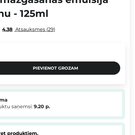
nu - 125ml
4.38
Atsauksmes
29
PIEVIENOT GROZAM
mma
duktu saņemsi:
9.20
p.
et produktiem.