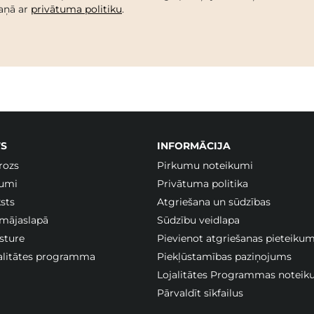
kaņā ar
privātuma politiku
.
S
INFORMĀCIJA
rozs
Pirkumu noteikumi
jumi
Privātuma politika
sts
Atgriešana un sūdzības
 mājaslapā
Sūdzību veidlapa
sture
Pievienot atgriešanas pieteiku
jalitātes programma
Piekļūstamības paziņojums
Lojalitātes Programmas noteik
Pārvaldīt sīkfailus