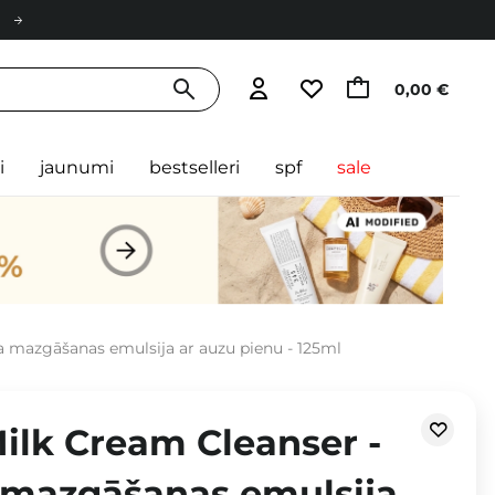
0,00 €
i
jaunumi
bestselleri
spf
sale
 mazgāšanas emulsija ar auzu pienu - 125ml
ilk Cream Cleanser -
mazgāšanas emulsija