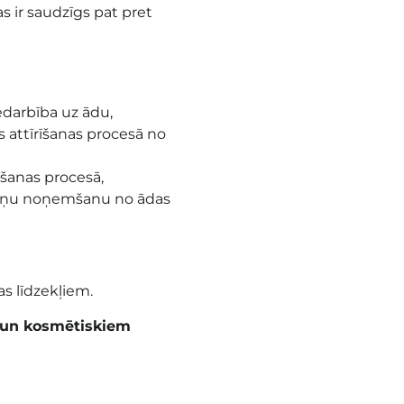
s ir saudzīgs pat pret
edarbība uz ādu,
 attīrīšanas procesā no
īšanas procesā,
aļiņu noņemšanu no ādas
s līdzekļiem.
m un kosmētiskiem