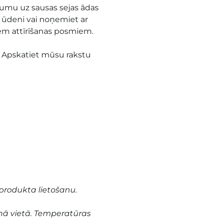
zumu uz sausas sejas ādas
r ūdeni vai noņemiet ar
iem attīrīšanas posmiem.
u. Apskatiet mūsu rakstu
produkta lietošanu.
nā vietā. Temperatūras