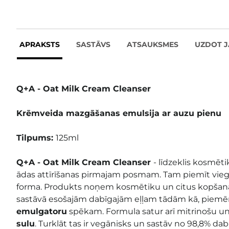
APRAKSTS
SASTĀVS
ATSAUKSMES
UZDOT 
Q+A - Oat Milk Cream Cleanser
Krēmveida mazgāšanas emulsija ar auzu pienu
Tilpums:
125ml
Q+A - Oat Milk Cream Cleanser
- līdzeklis kosmēt
ādas attīrīšanas pirmajam posmam. Tam piemīt vieg
forma. Produkts noņem kosmētiku un citus kopšanas 
sastāvā esošajām dabīgajām eļļam tādām kā, piem
emulgatoru
spēkam. Formula satur arī mitrinošu 
sulu
. Turklāt tas ir vegānisks un sastāv no 98,8% da