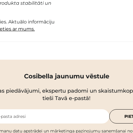
odukta stabilitāti un
es. Aktuālo informāciju
ieties ar mums.
Cosibella jaunumu vēstule
as piedāvājumi, ekspertu padomi un skaistumko
tieši Tavā e-pastā!
-pasta adresi
PIE
 manu datu apstrādei un mārketinga paziņojumu saņemšanai no C