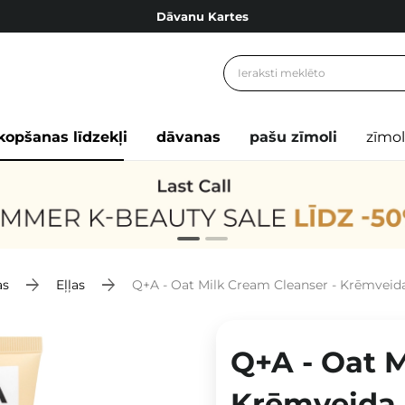
Dāvanu Kartes
Cosibella lojalitātes programma
Bezmaskas piegāde no 49,00 €
Dāvanu Kartes
kopšanas līdzekļi
dāvanas
pašu zīmoli
zīmol
as
Eļļas
Q+A - Oat Milk Cream Cleanser - Krēmveida
Q+A - Oat M
Krēmveida 