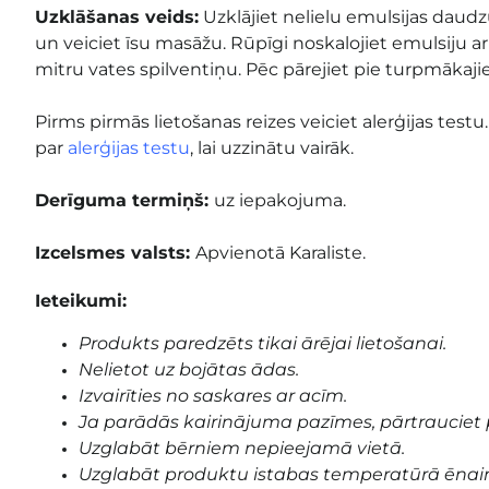
Uzklāšanas veids:
Uzklājiet nelielu emulsijas daud
un veiciet īsu masāžu. Rūpīgi noskalojiet emulsiju a
mitru vates spilventiņu. Pēc pārejiet pie turpmākaj
Pirms pirmās lietošanas reizes veiciet alerģijas test
par
alerģijas testu
, lai uzzinātu vairāk.
Derīguma termiņš:
uz iepakojuma
.
Izcelsmes valsts:
Apvienotā Karaliste.
Ieteikumi:
Produkts paredzēts tikai ārējai lietošanai.
Nelietot uz bojātas ādas.
Izvairīties no saskares ar acīm.
Ja parādās kairinājuma pazīmes, pārtrauciet 
Uzglabāt bērniem nepieejamā vietā.
Uzglabāt produktu istabas temperatūrā ēnai