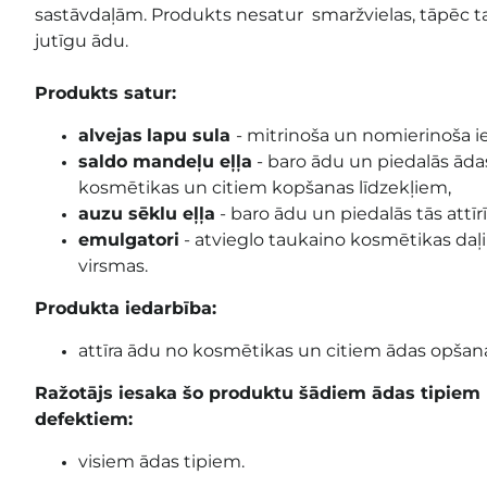
sastāvdaļām. Produkts nesatur smaržvielas, tāpēc ta
jutīgu ādu.
Produkts satur:
alvejas
lapu sula
- mitrinoša un nomierinoša i
saldo mandeļu eļļa
- baro ādu un piedalās ādas
kosmētikas un citiem kopšanas līdzekļiem,
auzu sēklu eļļa
- baro ādu un piedalās tās attīr
emulgatori
- atvieglo taukaino kosmētikas d
virsmas.
Produkta iedarbība:
attīra ādu no kosmētikas un citiem ādas opšana
Ražotājs iesaka šo produktu šādiem ādas tipie
defektiem:
visiem ādas tipiem.