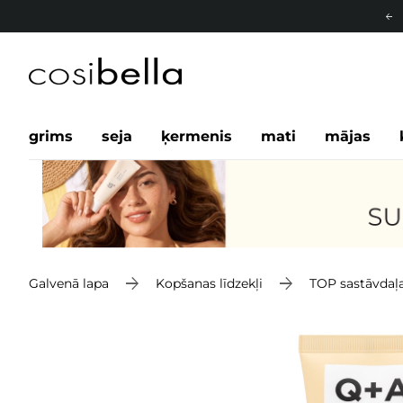
grims
seja
ķermenis
mati
mājas
Galvenā lapa
Kopšanas līdzekļi
TOP sastāvdaļ