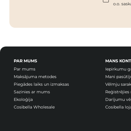
o.o. sas
PAR MUMS
MANS KONT
Par mums
Iepirkumu g
Maksājuma metodes
Mani pasūtī
Piegādes laiks un izmaksas
Vēlmju sarak
Sazinies ar mums
Reģistrējies
Ekoloģija
Darījumu vē
Cosibella Wholesale
Cosibella lo