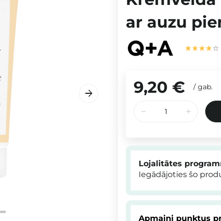
ar auzu pie
9,20 €
/
gab.
Lojalitātes progra
Iegādājoties šo pro
Apmaini punktus pr