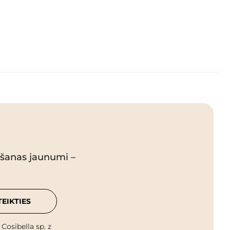
pšanas jaunumi –
TEIKTIES
osibella sp. z