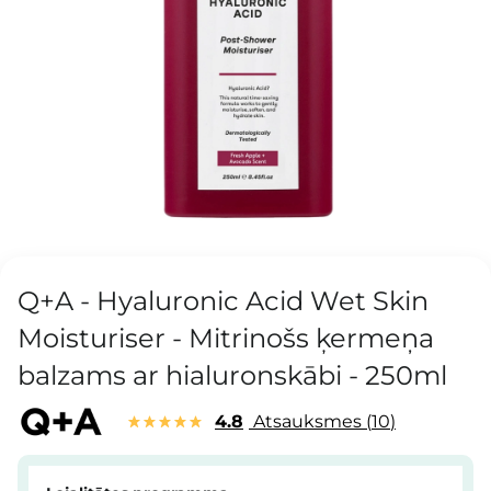
Q+A - Hyaluronic Acid Wet Skin
Moisturiser - Mitrinošs ķermeņa
balzams ar hialuronskābi - 250ml
4.8
Atsauksmes
10