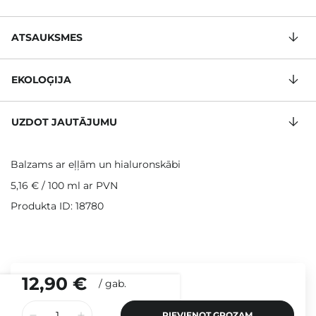
ATSAUKSMES
EKOLOĢIJA
UZDOT JAUTĀJUMU
Balzams ar eļļām un hialuronskābi
5,16 €
/
100 ml
ar PVN
Produkta ID: 18780
12,90 €
/
gab.
PIEVIENOT GROZAM