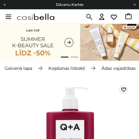
Dāvanu Kartes
Cosibella lojalitātes programma
Bezmaskas piegāde no 49,00 €
Dāvanu Kartes
Galvenā lapa
Kopšanas līdzekļi
Ādas vajadzības