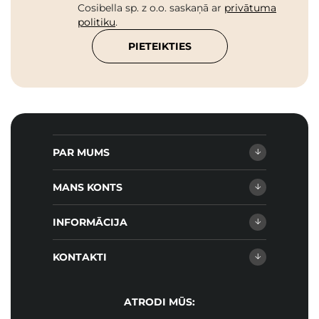
Cosibella sp. z o.o. saskaņā ar
privātuma
politiku
.
PIETEIKTIES
PAR MUMS
MANS KONTS
INFORMĀCIJA
KONTAKTI
ATRODI MŪS: