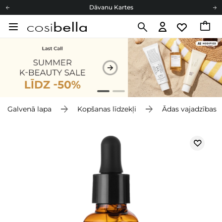
Dāvanu Kartes
Cosibella lojalitātes programma
Bezmaskas piegāde no 49,00 €
Dāvanu Kartes
Galvenā lapa
Kopšanas līdzekļi
Ādas vajadzības