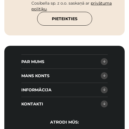
Cosibella sp. z o.o. saskaņā ar
privātuma
politiku
.
PIETEIKTIES
PAR MUMS
MANS KONTS
INFORMĀCIJA
KONTAKTI
ATRODI MŪS: