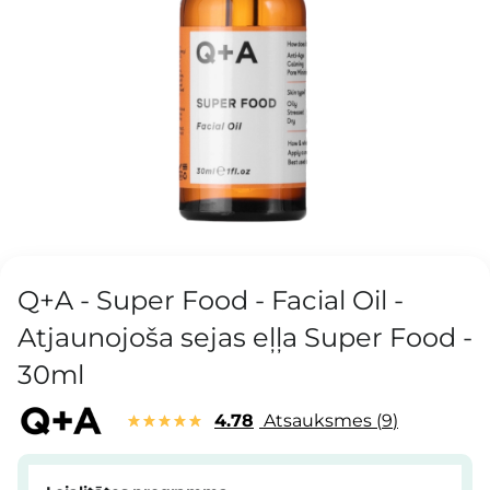
Q+A - Super Food - Facial Oil -
Atjaunojoša sejas eļļa Super Food -
30ml
4.78
Atsauksmes
9