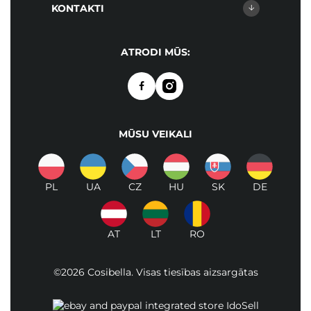
KONTAKTI
ATRODI MŪS:
MŪSU VEIKALI
PL
UA
CZ
HU
SK
DE
AT
LT
RO
©2026 Cosibella. Visas tiesības aizsargātas