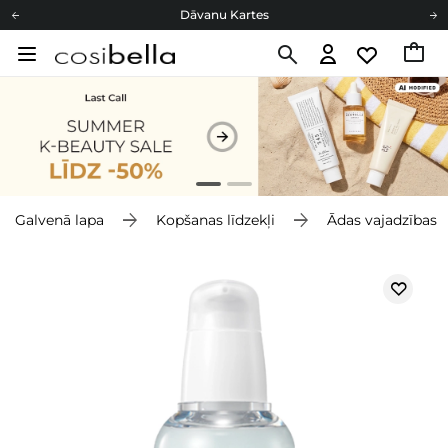
Dāvanu Kartes
Cosibella lojalitātes programma
Bezmaskas piegāde no 49,00 €
Dāvanu Kartes
Galvenā lapa
Kopšanas līdzekļi
Ādas vajadzības