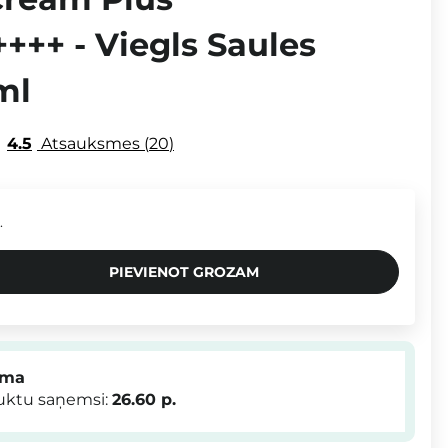
+++ - Viegls Saules
ml
4.5
Atsauksmes
20
.
PIEVIENOT GROZAM
mma
duktu saņemsi:
26.60
p.