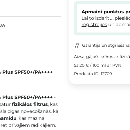
Apmaini punktus pr
Lai to izdarītu,
pieslē
reģistrējies
un apmai
JA
Garantija un atgriešanas
Aizsargājošs krēms ar fizikā
53,20 €
/
100 ml
ar PVN
am Plus SPF50+/PA++++
Produkta ID: 12709
am Plus SPF50+/PA++++
-
satur
fizikālos filtrus
, kas
šlaicīgas novecošanās, kā
namīdu
, kas mazina
et brīvajiem radikāļiem.