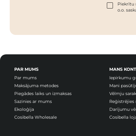
Piekrītu
o.o. sas
PAR MUMS
MANS KONT
Par mums
Iepirkumu g
Maksājuma metodes
Mani pasūtī
Piegādes laiks un izmaksas
Vēlmju sarak
Sazinies ar mums
Reģistrējies
Ekoloģija
Darījumu vē
Cosibella Wholesale
Cosibella lo