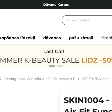
Dāvanu Kartes
Cosibella lojalitātes programma
Bezmaskas piegāde no 49,00 €
Dāvanu Kartes
kopšanas līdzekļi
dāvanas
pašu zīmoli
zīmol
 - Madagascar Centella Air-Fit Suncream Plus SPF50+/PA++++ - 
SKIN1004 -
Air-Fit Sun