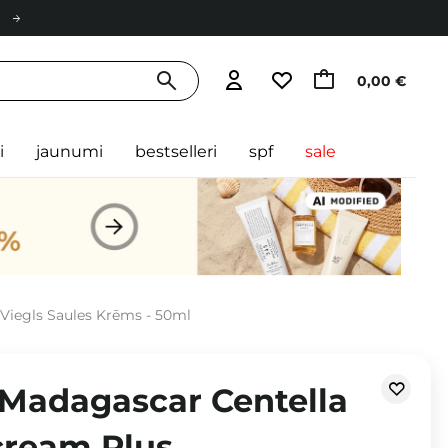
0,00 €
i
jaunumi
bestselleri
spf
sale
Viegls Saules Krēms - 50ml
 Madagascar Centella
cream Plus