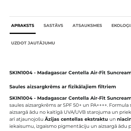
APRAKSTS
SASTĀVS
ATSAUKSMES
EKOLOĢI
UZDOT JAUTĀJUMU
SKIN1004 - Madagascar Centella Air-Fit Suncre
Saules aizsargkrēms ar fizikālajiem filtriem
SKIN1004 - Madagascar Centella Air-Fit Suncre
saules aizsargkrēms ar SPF 50+ un PA++++. Formula 
aizsargā ādu no kaitīgā UVA/UVB starojuma un priek
arī atjaunojošu
Āzijas centellas ekstraktu
un
niaci
iekaisumu, izgaismo pigmentāciju un aizsargā ādu pr