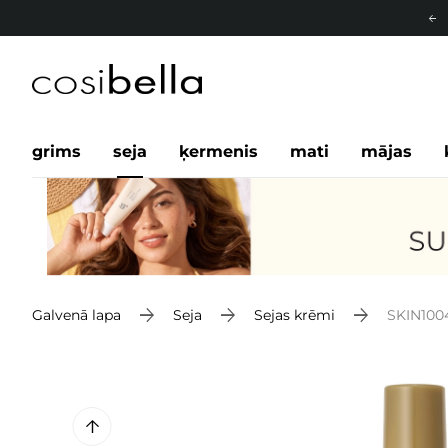
grims
seja
ķermenis
mati
mājas
Galvenā lapa
Seja
Sejas krēmi
SKIN1004