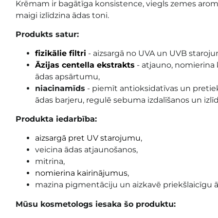
Krēmam ir bagātīga konsistence, viegls zemes arom
maigi izlīdzina ādas toni.
Produkts satur:
fizikālie filtri
- aizsargā no UVA un UVB staroju
Āzijas centella ekstrakts
- atjauno, nomierina
ādas apsārtumu,
niacinamīds
- piemīt antioksidatīvas un pretie
ādas barjeru, regulē sebuma izdalīšanos un izlīd
Produkta iedarbība:
aizsargā pret UV starojumu
,
veicina ādas atjaunošanos,
mitrina,
nomierina kairinājumus
,
mazina pigmentāciju un aizkavē priekšlaicīgu 
Mūsu kosmetologs iesaka šo produktu: