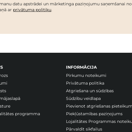
 manu datu apstrādei un mārketinga paziņojumu saņemšanai no C
kaņā ar
privātuma politiku
.
S
INFORMĀCIJA
rozs
Pirkumu noteikumi
jumi
Privātuma politika
sts
Atgriešana un sūdzības
 mājaslapā
Sūdzību veidlapa
sture
Pievienot atgriešanas pieteiku
jalitātes programma
Piekļūstamības paziņojums
Lojalitātes Programmas noteik
Pārvaldīt sīkfailus