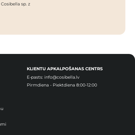
osibella sp. z
KLIENTU APKALPOŠANAS CENTRS
E-pasts:
info@cosibella.lv
Pirmdiena - Piektdiena 8:00-12:00
mu
umi