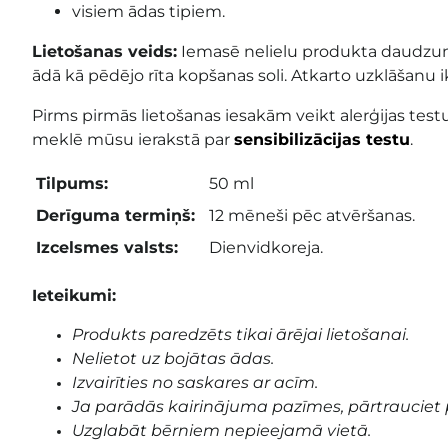
visiem ādas tipiem.
Lietošanas veids:
Iemasē nelielu produkta daudzum
ādā kā pēdējo rīta kopšanas soli. Atkarto uzklāšanu 
Pirms pirmās lietošanas iesakām veikt alerģijas testu
meklē mūsu ierakstā par
sensibilizācijas testu
.
Tilpums:
50 ml
Derīguma termiņš:
12 mēneši pēc atvēršanas.
Izcelsmes valsts:
Dienvidkoreja.
Ieteikumi:
Produkts paredzēts tikai ārējai lietošanai.
Nelietot uz bojātas ādas.
Izvairīties no saskares ar acīm.
Ja parādās kairinājuma pazīmes, pārtrauciet 
Uzglabāt bērniem nepieejamā vietā.