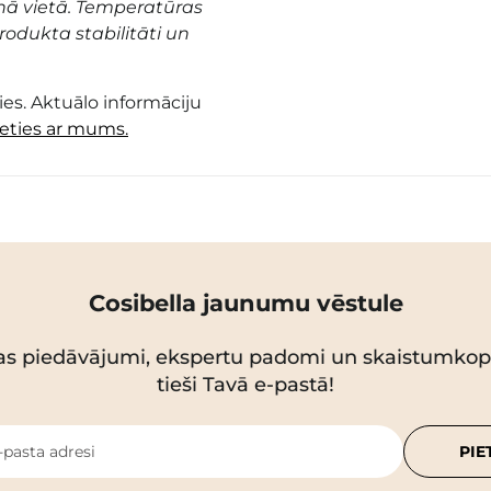
nā vietā. Temperatūras
odukta stabilitāti un
es. Aktuālo informāciju
ieties ar mums.
Cosibella jaunumu vēstule
as piedāvājumi, ekspertu padomi un skaistumko
tieši Tavā e-pastā!
-pasta adresi
PIE