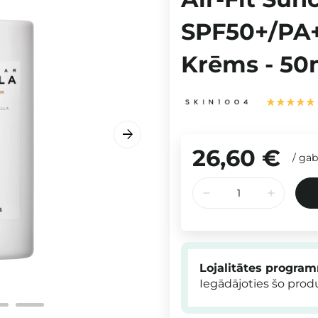
SPF50+/PA+
Krēms - 50
26,60 €
/
gab
Lojalitātes progra
Iegādājoties šo pro