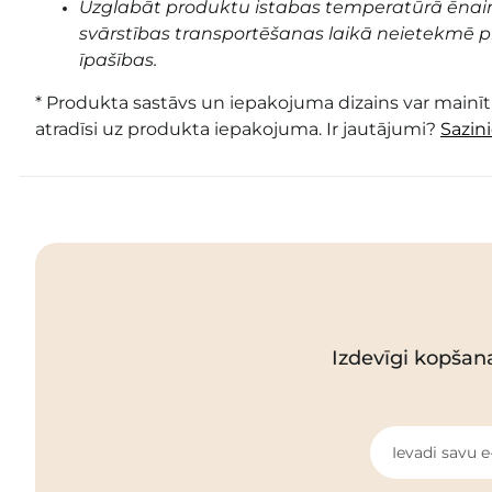
Uzglabāt produktu istabas temperatūrā ēnai
svārstības transportēšanas laikā neietekmē pr
īpašības.
* Produkta sastāvs un iepakojuma dizains var mainīti
atradīsi uz produkta iepakojuma. Ir jautājumi?
Sazin
Izdevīgi kopšan
Ievadi savu e