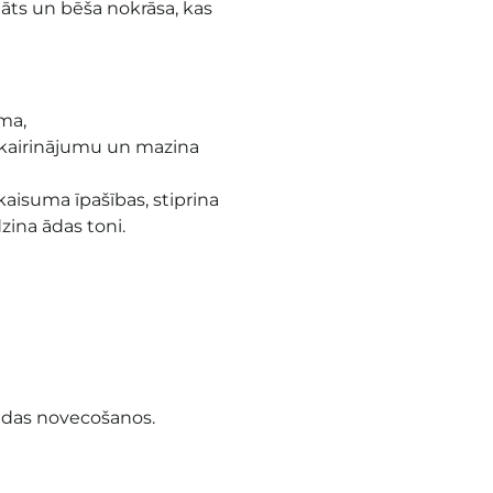
āts un bēša nokrāsa, kas
ma,
 kairinājumu un mazina
kaisuma īpašības, stiprina
zina ādas toni.
ādas novecošanos.