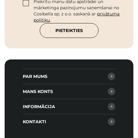
Piekrītu manu datu apstrādei un
mārketinga paziņojumu saņemšanai no
Cosibella sp. z o.o. saskaņā ar
privātuma
politiku
.
PIETEIKTIES
PAR MUMS
MANS KONTS
INFORMĀCIJA
KONTAKTI