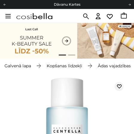
Dāvanu Kartes
Cosibella lojalitātes programma
Bezmaskas piegāde no 49,00 €
Dāvanu Kartes
Galvenā lapa
Kopšanas līdzekļi
Ādas vajadzības