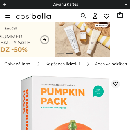
Dāvanu Kartes
Cosibella lojalitātes programma
Bezmaskas piegāde no 49,00 €
Dāvanu Kartes
Galvenā lapa
Kopšanas līdzekļi
Ādas vajadzības