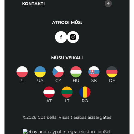
KONTAKTI
ATRODI MŪS:
MŪSU VEIKALI
PL
UA
CZ
HU
SK
DE
AT
LT
RO
©2026 Cosibella. Visas tiesības aizsargātas