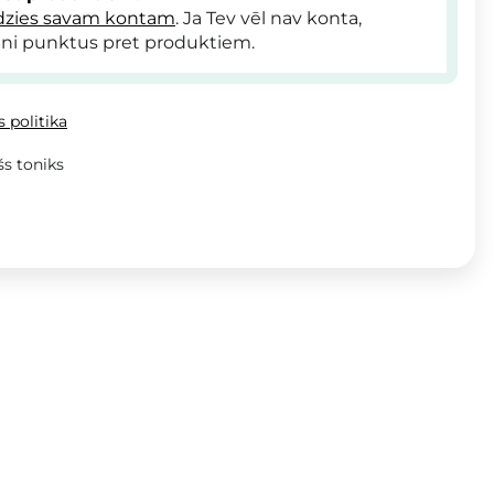
dzies savam kontam
. Ja Tev vēl nav konta,
ni punktus pret produktiem.
 politika
s toniks