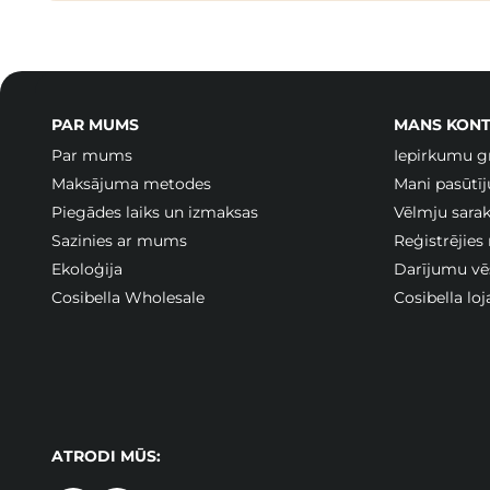
PAR MUMS
MANS KONT
Par mums
Iepirkumu g
Maksājuma metodes
Mani pasūtī
Piegādes laiks un izmaksas
Vēlmju sarak
Sazinies ar mums
Reģistrējies
Ekoloģija
Darījumu vē
Cosibella Wholesale
Cosibella lo
ATRODI MŪS: