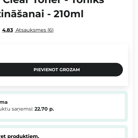
ināšanai - 210ml
4.83
Atsauksmes
6
PIEVIENOT GROZAM
mma
duktu saņemsi:
22.70
p.
et produktiem.