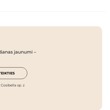
pšanas jaunumi –
TEIKTIES
osibella sp. z