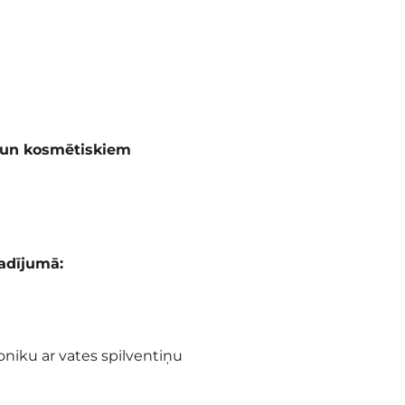
m un kosmētiskiem
adījumā:
oniku ar vates spilventiņu