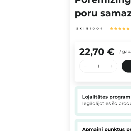
poru samaz
22,70 €
/
gab.
Lojalitātes progra
Iegādājoties šo pro
Apmaini punktus pr