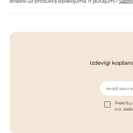
atradīsi uz produkta iepakojuma. Ir jautājumi?
Sazin
Izdevīgi kopšan
Ievadi savu e
Piekrītu
o.o. sas