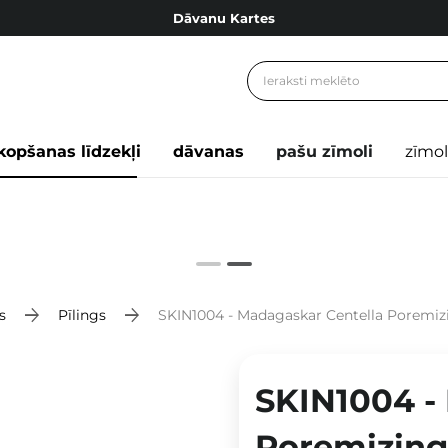
Dāvanu Kartes
Cosibella lojalitātes programma
Bezmaskas piegāde no 49,00 €
Dāvanu Kartes
kopšanas līdzekļi
dāvanas
pašu zīmoli
zīmol
s
Pīlings
SKIN1004 - Madagaskar Centella Poremizi
SKIN1004 -
Poremizing 