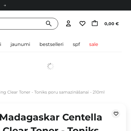
0,00 €
i
jaunumi
bestselleri
spf
sale
ng Clear Toner - Toniks poru samazināšanai - 210ml
 Madagaskar Centella
Clear Toner - Toniks