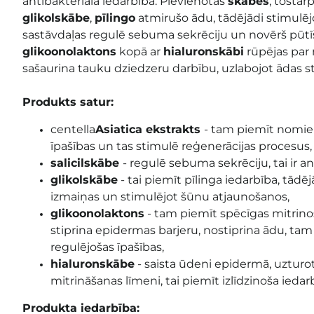
antibakteriāla iedarbība. Pievienotās
skābes
, tostar
glikolskābe
,
pīlingo
atmirušo ādu, tādējādi stimulēj
sastāvdaļas regulē sebuma sekrēciju un novērš pūtī
glikoonolaktons
kopā ar
hialuronskābi
rūpējas par 
sašaurina tauku dziedzeru darbību, uzlabojot ādas st
Produkts satur:
centella
Asiatica ekstrakts
- tam
piemīt nomier
īpašības un tas stimulē reģenerācijas procesus
,
salicilskābe
- regulē sebuma sekrēciju, tai ir an
glikolskābe
- tai piemīt
pīlinga iedarbība, tādēj
izmaiņas un stimulējot šūnu atjaunošanos,
glikoonolaktons
- tam
piemīt spēcīgas mitrino
stiprina epidermas barjeru, nostiprina ādu, ta
regulējošas īpašības
,
hialuronskābe
-
saista ūdeni epidermā, uzturo
mitrināšanas līmeni, tai piemīt izlīdzinoša iedar
Produkta iedarbība: