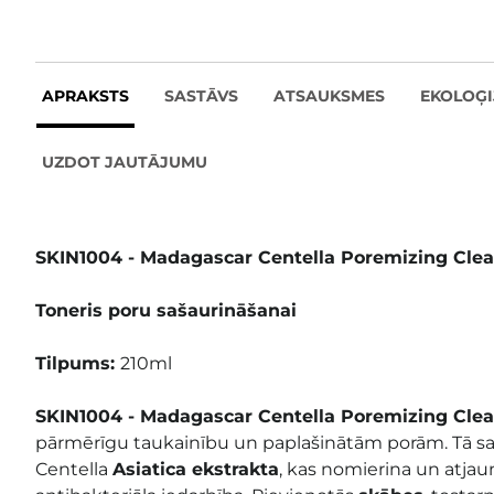
APRAKSTS
SASTĀVS
ATSAUKSMES
EKOLOĢI
UZDOT JAUTĀJUMU
SKIN1004 - Madagascar Centella Poremizing Clea
Toneris poru sašaurināšanai
Tilpums:
210ml
SKIN1004 - Madagascar Centella Poremizing Cle
pārmērīgu taukainību un paplašinātām porām. Tā sas
Centella
Asiatica ekstrakta
, kas nomierina un atjau