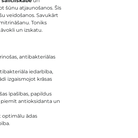
p
salicilskābe
un
ot šūnu atjaunošanos. Šīs
šu veidošanos. Savukārt
mitrināšanu. Toniks
āvokli un izskatu.
inošas, antibakteriālas
tibakteriāla iedarbība,
ādi izgaismojot krāsas
šas īpašības, papildus
m piemīt antioksidanta un
t optimālu ādas
bība
.