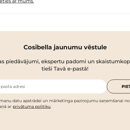
ieties ar mums.
Cosibella jaunumu vēstule
as piedāvājumi, ekspertu padomi un skaistumko
tieši Tavā e-pastā!
-pasta adresi
PIE
 manu datu apstrādei un mārketinga paziņojumu saņemšanai no C
kaņā ar
privātuma politiku
.