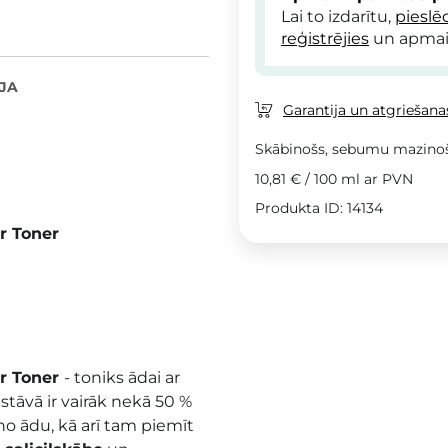
Lai to izdarītu,
pieslē
reģistrējies
un apmai
JA
Garantija un atgriešanas
Skābinošs, sebumu mazinoš
10,81 €
/
100 ml
ar PVN
Produkta ID: 14134
r Toner
ar Toner
- toniks ādai ar
tāvā ir vairāk nekā 50 %
no ādu, kā arī tam piemīt