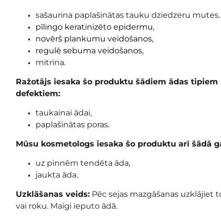
sašaurina paplašinātas tauku dziedzeru mutes.
pīlingo keratinizēto epidermu
,
novērš plankumu veidošanos
,
regulē sebuma veidošanos
,
mitrina.
Ražotājs iesaka šo produktu šādiem ādas tipie
defektiem:
taukainai ādai,
paplašinātas poras.
Mūsu kosmetologs iesaka šo produktu arī šādā g
uz pinnēm tendēta āda,
jaukta āda.
Uzklāšanas veids:
Pēc sejas mazgāšanas uzklājiet t
vai roku. Maigi ieputo ādā.