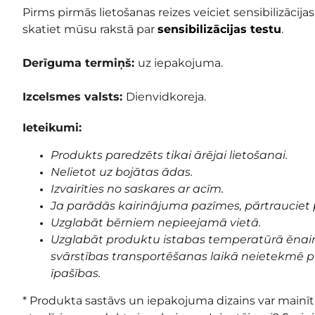
Pirms pirmās lietošanas reizes veiciet sensibilizācijas
skatiet mūsu rakstā par
sensibilizācijas testu
.
Derīguma termiņš:
uz iepakojuma
.
Izcelsmes valsts:
Dienvidkoreja.
Ieteikumi:
Produkts paredzēts tikai ārējai lietošanai.
Nelietot uz bojātas ādas.
Izvairīties no saskares ar acīm.
Ja parādās kairinājuma pazīmes, pārtrauciet 
Uzglabāt bērniem nepieejamā vietā.
Uzglabāt produktu istabas temperatūrā ēnai
svārstības transportēšanas laikā neietekmē pr
īpašības.
* Produkta sastāvs un iepakojuma dizains var mainīti