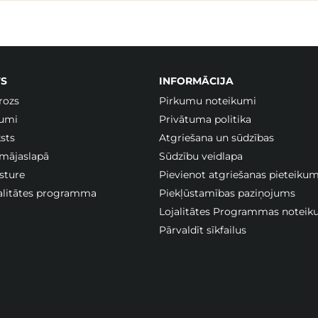
S
INFORMĀCIJA
rozs
Pirkumu noteikumi
jumi
Privātuma politika
sts
Atgriešana un sūdzības
 mājaslapā
Sūdzību veidlapa
sture
Pievienot atgriešanas pieteiku
jalitātes programma
Piekļūstamības paziņojums
Lojalitātes Programmas noteik
Pārvaldīt sīkfailus