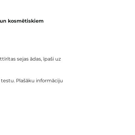
m un kosmētiskiem
tīrītas sejas ādas, īpaši uz
s testu. Plašāku informāciju