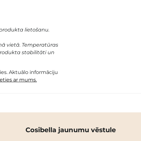
produkta lietošanu.
nā vietā. Temperatūras
odukta stabilitāti un
es. Aktuālo informāciju
ieties ar mums.
Cosibella jaunumu vēstule