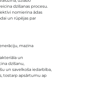
vaidzina, uzlabo
eicina dzīšanas procesu.
efektīvi nomierina ādas
dai un rūpējas par
ģenerāciju, mazina
akteriāla un
ina dzīšanu,
īšu un savelkoša iedarbība
,
s, tostarp apsārtumu ap