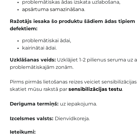
problemātiskas ādas izskata uzlabošana,
apsārtuma samazināšana
.
Ražotājs iesaka šo produktu šādiem ādas tipie
defektiem:
problemātiskai ādai,
kairinātai ādai.
Uzklāšanas veids:
Uzklājiet 1-2 pilienus seruma uz at
problemātiskajām zonām.
Pirms pirmās lietošanas reizes veiciet sensibilizācija
skatiet mūsu rakstā par
sensibilizācijas
testu
.
Derīguma termiņš:
uz iepakojuma
.
Izcelsmes valsts:
Dienvidkoreja.
Ieteikumi: