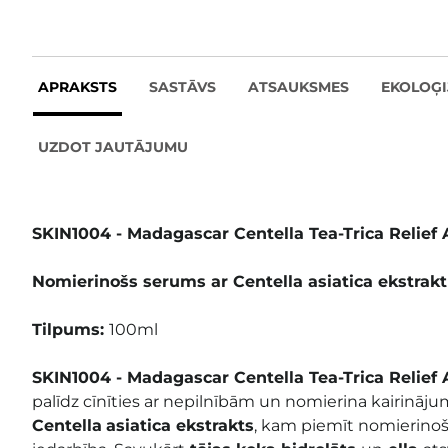
APRAKSTS
SASTĀVS
ATSAUKSMES
EKOLOĢI
UZDOT JAUTĀJUMU
SKIN1004 - Madagascar Centella Tea-Trica Relief
Nomierinošs serums ar Centella
a
siatica
ekstrakt
Tilpums:
100ml
SKIN1004 - Madagascar Centella Tea-Trica Relie
palīdz cīnīties ar nepilnībām un nomierina kairināju
Centella
a
siatica ekstrakts
, kam piemīt nomierinoš