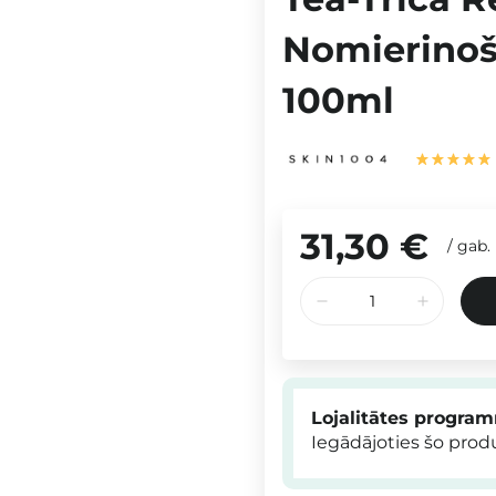
Nomierinoš
100ml
31,30 €
/
gab.
Lojalitātes progra
Iegādājoties šo pro