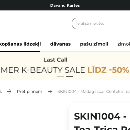
Dāvanu Kartes
Cosibella lojalitātes programma
Bezmaskas piegāde no 49,00 €
Dāvanu Kartes
kopšanas līdzekļi
dāvanas
pašu zīmoli
zīmol
s
Pret pinnēm
SKIN1004 - Madagascar Centella Tea-T
SKIN1004 -
Tea-Trica R