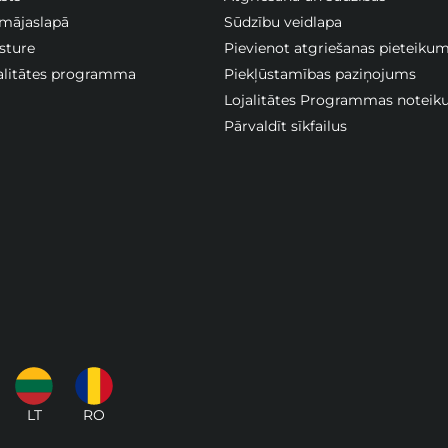
 mājaslapā
Sūdzību veidlapa
sture
Pievienot atgriešanas pieteiku
jalitātes programma
Piekļūstamības paziņojums
Lojalitātes Programmas noteik
Pārvaldīt sīkfailus
LT
RO