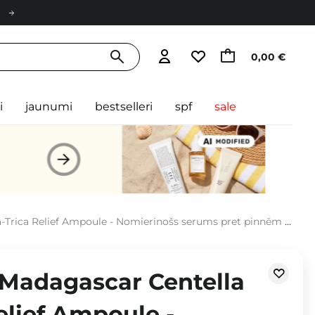
0,00 €
i
jaunumi
bestselleri
spf
sale
rica Relief Ampoule - Nomierinošs serums pret pinnēm - 100ml
 Madagascar Centella
elief Ampoule -