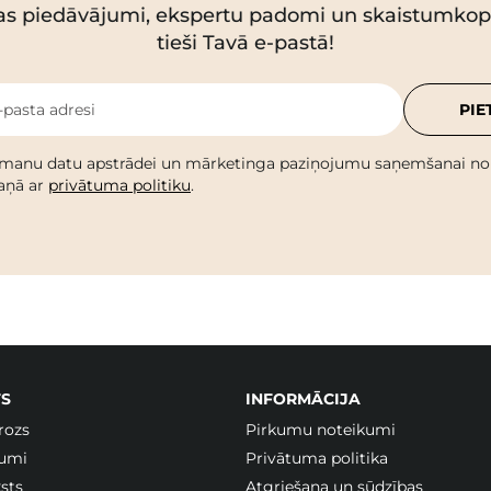
as piedāvājumi, ekspertu padomi un skaistumko
tieši Tavā e-pastā!
-pasta adresi
PIE
 manu datu apstrādei un mārketinga paziņojumu saņemšanai no C
kaņā ar
privātuma politiku
.
S
INFORMĀCIJA
rozs
Pirkumu noteikumi
jumi
Privātuma politika
sts
Atgriešana un sūdzības