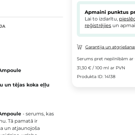
Apmaini punktus pr
Lai to izdarītu,
pieslē
reģistrējies
un apmai
JA
Garantija un atgriešanas
Serums pret nepilnībām ar C
31,30 €
/
100 ml
ar PVN
 Ampoule
Produkta ID: 14138
u un tējas koka eļļu
f Ampoule
- serums, kas
mu. Tā pamatā ir
a un atjaunojoša