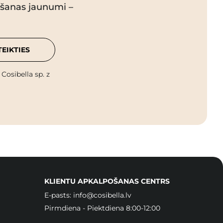
pšanas jaunumi –
TEIKTIES
osibella sp. z
KLIENTU APKALPOŠANAS CENTRS
E-pasts:
info@cosibella.lv
Pirmdiena - Piektdiena 8:00-12:00