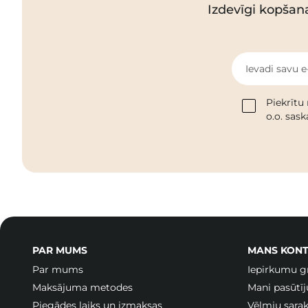
Izdevīgi kopšan
Ievadi savu e
Piekrītu
o.o. sas
PAR MUMS
MANS KONT
Par mums
Iepirkumu g
Maksājuma metodes
Mani pasūtī
Piegādes laiks un izmaksas
Vēlmju sarak