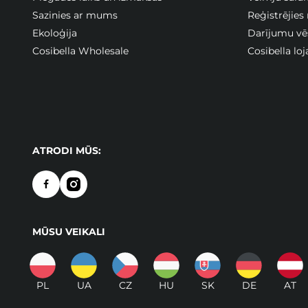
Sazinies ar mums
Reģistrējies
Ekoloģija
Darījumu vē
Cosibella Wholesale
Cosibella lo
ATRODI MŪS:
MŪSU VEIKALI
PL
UA
CZ
HU
SK
DE
AT