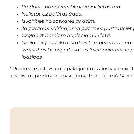
Produkts paredzēts tikai ārējai lietošanai.
Nelietot uz bojātas ādas.
Izvairīties no saskares ar acīm.
Ja parādās kairinājuma pazīmes, pārtrauciet 
Uzglabāt bērniem nepieejamā vietā.
Uzglabāt produktu istabas temperatūrā ēnai
svārstības transportēšanas laikā neietekmē pr
īpašības.
* Produkta sastāvs un iepakojuma dizains var mainīti
atradīsi uz produkta iepakojuma. Ir jautājumi?
Sazin