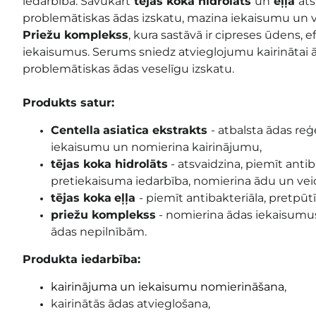
iedarbība. Savukārt
tējas koka hidrolāts
un
eļļa
ats
problemātiskas ādas izskatu, mazina iekaisumu un v
Priežu komplekss
, kura sastāvā ir cipreses ūdens, 
iekaisumus. Serums sniedz atvieglojumu kairinātai ā
problemātiskas ādas veselīgu izskatu.
Produkts satur:
Centella
asiatica ekstrakts
- atbalsta ādas re
iekaisumu un nomierina kairinājumu,
tējas koka hidrolāts
-
atsvaidzina, piemīt antib
pretiekaisuma iedarbība, nomierina ādu un veic
tējas koka
eļļa
- piemīt antibakteriāla
, pretpūt
priežu komplekss
- nomierina ādas iekaisumu
ādas nepilnībām.
Produkta iedarbība:
kairinājuma un iekaisumu nomierināšana
,
kairinātās ādas atvieglošana,