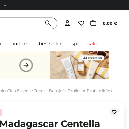
0,00 €
i
jaunumi
bestselleri
spf
sale
-Cica Essense Toner - Barojošs Toniks ar Probiotikām - 210ml
 Madagascar Centella