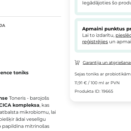
Iegādājoties šo pro
JA
Apmaini punktus pr
Lai to izdarītu,
pieslē
reģistrējies
un apmai
Garantija un atgriešanas
sence toniks
Sejas toniks ar probiotikām 
11,91 €
/
100 ml
ar PVN
Produkta ID: 19665
ense
Toneris - barojošs
-CICA kompleksa
, kas
n atbalsta mikrobiomu,
lai
piešķir ādai veselīgu
o papildina mitrinošas