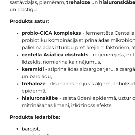
sastāvdaļas, piemēram,
trehaloze
un
hialuronskāb
un elastīgu.
Produkts satur:
probio-CICA komplekss
-
fermentēta Centella 
probiotiku kombinācija
stiprina
ādas mikrobiomu
palielina
ādas
izturību pret ārējiem faktoriem,
centella Asiatica ekstrakts
- reģenerējošs, mit
līdzeklis, nomierina kairinājumus,
keramīdi
-
stiprina ādas aizsargbarjeru, aizsar
un baro
ādu,
trehaloze
-
disaharīds no jūras aļģēm, antioksi
epidermā
,
hialuronskābe
-
saista ūdeni epidermā, uztur 
mitrināšanas līmeni, izlīdzinošs efekts
.
Produkta iedarbība:
barojot
,