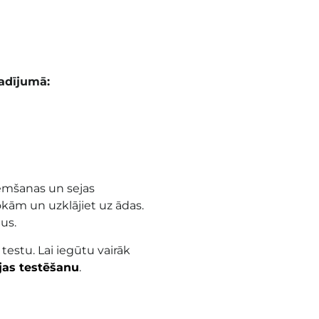
adījumā:
emšanas un sejas
rokām un uzklājiet uz ādas.
mus
.
 testu. Lai iegūtu vairāk
ijas testēšanu
.