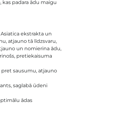
e
, kas padara ādu maigu
Asiatica ekstrakta un
, atjauno tā līdzsvaru,
 atjauno un nomierina
ādu,
rinošs, pretiekaisuma
gā pret sausumu, atjauno
dants, saglabā ūdeni
optimālu ādas