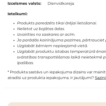
Izcelsmes valsts:
Dienvidkoreja.
Ieteikumi:
Produkts paredzēts tikai ārējai lietošanai.
Nelietot uz bojātas ādas.
Izvairīties no saskares ar acīm.
Ja parādās kairinājuma pazīmes, pārtrauciet 
Uzglabāt bērniem nepieejamā vietā.
Uzglabāt produktu istabas temperatūrā ēnai
svārstības transportēšanas laikā neietekmē pr
īpašības.
* Produkta sastāvs un iepakojuma dizains var mainīti
atradīsi uz produkta iepakojuma. Ir jautājumi?
Sazin