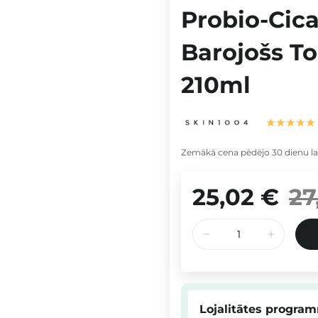
Probio-Cica
Barojošs To
210ml
Zemākā cena pēdējo 30 dienu la
25,02 €
27
Lojalitātes progra