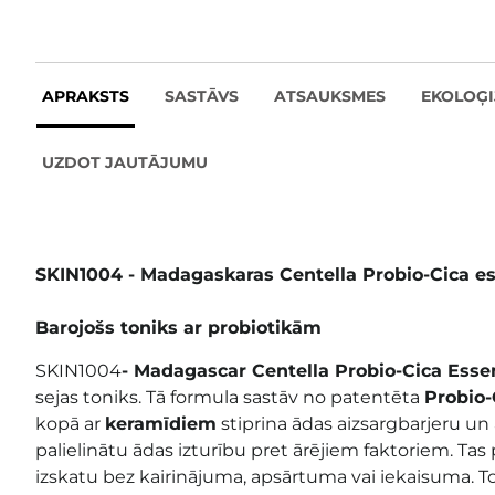
APRAKSTS
SASTĀVS
ATSAUKSMES
EKOLOĢI
UZDOT JAUTĀJUMU
SKIN1004 - Madagaskaras Centella Probio-Cica e
Barojošs toniks ar probiotikām
SKIN1004
- Madagascar Centella Probio-Cica Ess
sejas toniks. Tā formula sastāv no patentēta
Probio
kopā ar
keramīdiem
stiprina ādas aizsargbarjeru u
palielinātu
ādas
izturību pret ārējiem faktoriem. Tas 
izskatu bez kairinājuma, apsārtuma vai iekaisuma. T