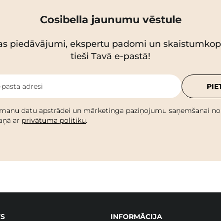
Cosibella jaunumu vēstule
as piedāvājumi, ekspertu padomi un skaistumko
tieši Tavā e-pastā!
-pasta adresi
PIE
 manu datu apstrādei un mārketinga paziņojumu saņemšanai no C
kaņā ar
privātuma politiku
.
S
INFORMĀCIJA