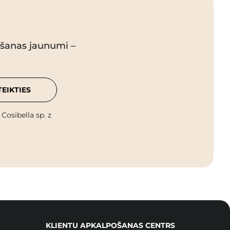
pšanas jaunumi –
TEIKTIES
osibella sp. z
KLIENTU APKALPOŠANAS CENTRS