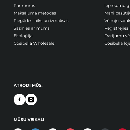
Par mums
Iepirkumu g
Maksājuma metodes
Mani pasūtī
Piegādes laiks un izmaksas
Vēlmju sarak
Sazinies ar mums
Reģistrējies
Ekoloģija
Darījumu vē
Cosibella Wholesale
Cosibella lo
ATRODI MŪS:
MŪSU VEIKALI