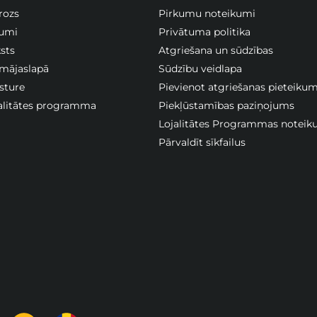
rozs
Pirkumu noteikumi
jumi
Privātuma politika
sts
Atgriešana un sūdzības
 mājaslapā
Sūdzību veidlapa
sture
Pievienot atgriešanas pieteiku
jalitātes programma
Piekļūstamības paziņojums
Lojalitātes Programmas noteik
Pārvaldīt sīkfailus