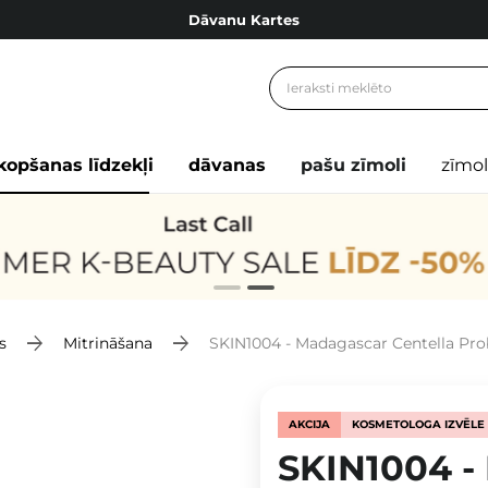
Dāvanu Kartes
Cosibella lojalitātes programma
Bezmaskas piegāde no 49,00 €
Dāvanu Kartes
kopšanas līdzekļi
dāvanas
pašu zīmoli
zīmol
s
Mitrināšana
SKIN1004 - Madagascar Centella Probio
AKCIJA
KOSMETOLOGA IZVĒLE
SKIN1004 -