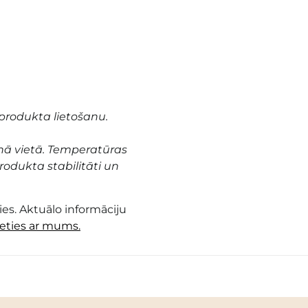
produkta lietošanu.
nā vietā. Temperatūras
odukta stabilitāti un
es. Aktuālo informāciju
ieties ar mums.