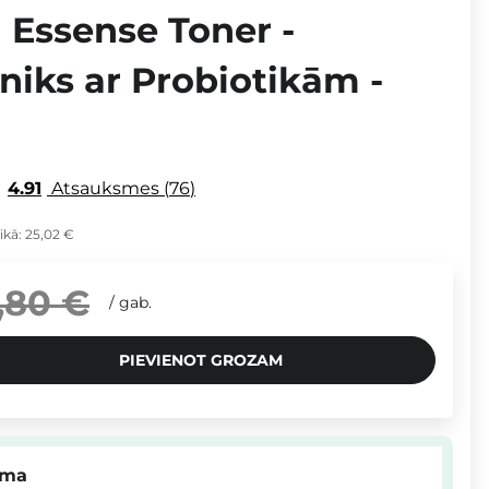
 Essense Toner -
niks ar Probiotikām -
4.91
Atsauksmes
76
ikā:
25,02 €
,80 €
/
gab.
PIEVIENOT GROZAM
mma