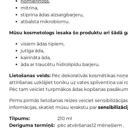
nomierinošs
,
mitrina,
stiprina ādas aizsargbarjeru,
atbalsta mikrobiomu.
Mūsu kosmetologs iesaka šo produktu arī šādā g
visiem ādas tipiem,
jutīga āda,
kairināta āda,
āda ar traucētu hidrolipīdu barjeru.
Lietošanas veids:
Pēc dekoratīvās kosmētikas noņ
attīrīšanas uzklājiet toniku uz vates spilventiņa vai 
Pēc tam veiciet
turpmākos ādas kopšanas pasāku
Pirms pirmās lietošanas reizes veiciet sensibilizācijas
informācijas, skatiet mūsu ierakstu par
sensibilizāc
Tilpums:
210 ml
Derīguma termiņš:
pēc atvēršanas12 mēnešiem .