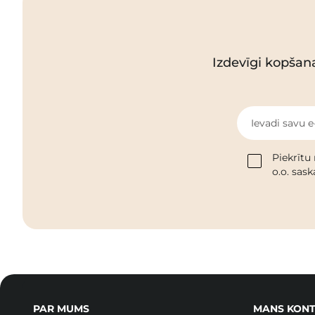
Izdevīgi kopšan
Ievadi savu e
Piekrītu
o.o. sas
PAR MUMS
MANS KONT