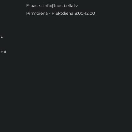
E-pasts:
info@cosibella.lv
Pirmdiena - Piektdiena 8:00-12:00
mu
umi