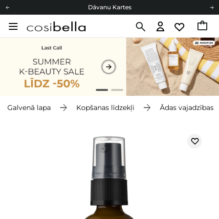
Dāvanu Kartes
Cosibella lojalitātes programma
Bezmaskas piegāde no 49,00 €
Dāvanu Kartes
Galvenā lapa
Kopšanas līdzekļi
Ādas vajadzības