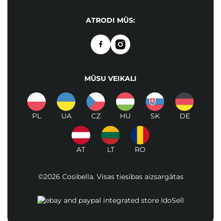
ATRODI MŪS:
MŪSU VEIKALI
PL
UA
CZ
HU
SK
DE
AT
LT
RO
©2026 Cosibella. Visas tiesības aizsargātas