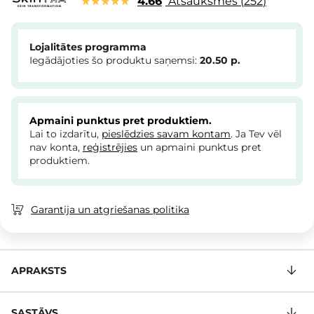
4.66
Atsauksmes
252
Lojalitātes programma
Iegādājoties šo produktu saņemsi:
20.50
p.
Apmaini punktus pret produktiem.
Lai to izdarītu,
pieslēdzies savam kontam
. Ja Tev vēl
nav konta,
reģistrējies
un apmaini punktus pret
produktiem.
Garantija un atgriešanas politika
APRAKSTS
SASTĀVS