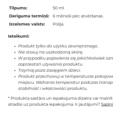
Tilpums:
50 ml
Derīguma termiņš:
6 mēneši pēc atvēršanas.
Izcelsmes valsts:
Polija.
Ieteikumi:
Produkt tylko do użytku zewnętrznego.
Nie stosuj na uszkodzoną skórę.
W przypadku pojawienia się jakichkolwiek oz
zaprzestań używania produktu.
Trzymaj poza zasięgiem dzieci.
Produkt przechowuj w temperaturze pokojowe
miejscu. Wahania temperatur podczas transp
stabilność i właściwości produktu.
* Produkta sastāvs un iepakojuma dizains var mainīti
atradīsi uz produkta iepakojuma. Ir jautājumi?
Sazin