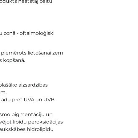
odukts neatstāj baltu
u zonā - oftalmoloģiski
ki piemērots lietošanai zem
as kopšanā.
plašāko aizsardzības
ām,
ā ādu pret UVA un UVB
aismo pigmentāciju un
ējot lipīdu peroksidācijas
 taukskābes hidrolipīdu