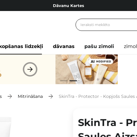
Dāvanu Kartes
Cosibella lojalitātes programma
Bezmaskas piegāde no 49,00 €
Dāvanu Kartes
kopšanas līdzekļi
dāvanas
pašu zīmoli
zīmol
s
Mitrināšana
SkinTra - Protector - Kopjošs Saule
SkinTra - P
Saules Aiz