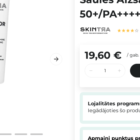
50+/PA++++,
19,60 €
/
gab.
Lojalitātes progra
Iegādājoties šo pro
Apmaini punktus pr