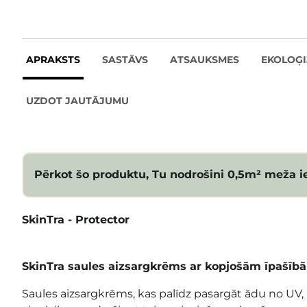
APRAKSTS
SASTĀVS
ATSAUKSMES
EKOLOĢI
UZDOT JAUTĀJUMU
Pērkot šo produktu, Tu nodrošini 0,5m² meža i
SkinTra - Protector
SkinTra
saules aizsargkrēms ar kopjošām īpašīb
Saules aizsargkrēms, kas palīdz pasargāt ādu no UV,