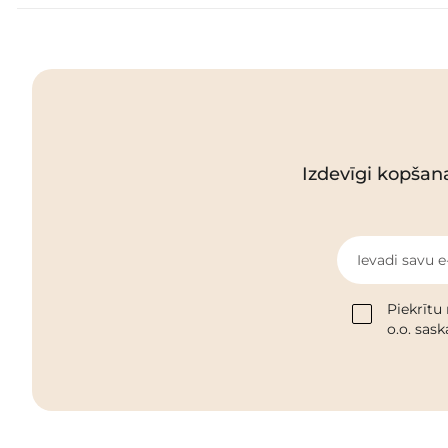
Izdevīgi kopšan
Ievadi savu e
Piekrītu
o.o. sas