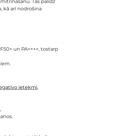
mitrināšanu. Tas palīdz
 kā arī nodrošina
PF50+ un PA++++, tostarp
diem.
egatīvo ietekmi
,
,
šanos.