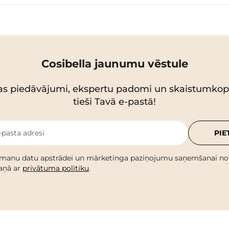
Cosibella jaunumu vēstule
as piedāvājumi, ekspertu padomi un skaistumko
tieši Tavā e-pastā!
-pasta adresi
PIE
 manu datu apstrādei un mārketinga paziņojumu saņemšanai no C
kaņā ar
privātuma politiku
.