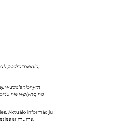
nak podrażnienia,
j, w zacienionym
ortu nie wpłyną na
es. Aktuālo informāciju
ieties ar mums.