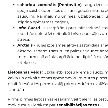
saharīdu izomerāts (Pentavitin)
- augu izcels
spēju saistīt ūdeni; tas dziļi un ilgstoši mitrina
sausumu, kairinājumu un niezi, uzlabo ādas gl
stiprina epidermas barjeru,
Infra Guard
- aizsargā ādu pret infrasarkanā sta
iedarbību, efektīvi neitralizē brīvos radikāļus un
stresa,
Arctalis
-
jūras izcelsmes aktīvā sastāvdaļa ar
eksopolisaharīdu saturu, tā palīdz atjaunot ād
mirdzumu, kā arī aizsargā ādu no digitālā piesā
ietekmes.
Lietošanas veids:
Uzklāj atbilstošu krēma daudzumu
kakla un dekoltē zonas apmēram 20 minūtes pirms 
pilnībā iesūkties pirms uzklāj grimu. Atkārto uzklāš
stundām.
Pirms pirmās lietošanas iesakām veikt alerģijas testu
meklē mūsu ierakstā par
sensibilizācijas testu
.