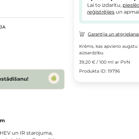
Lai to izdarītu,
pieslē
reģistrējies
un apmai
JA
Garantija un atgriešanas
Krēms, kas apvieno augstu 
aizsardzību
39,20 €
/
100 ml
ar PVN
Produkta ID: 19796
estādīšanu!
ām
 HEV un IR starojuma,