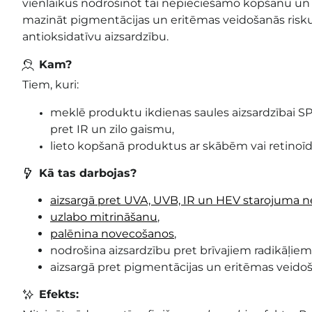
vienlaikus nodrošinot tai nepieciešamo kopšanu un 
mazināt pigmentācijas un eritēmas veidošanās risku,
antioksidatīvu aizsardzību.
Kam?
Tiem, kuri:
meklē produktu ikdienas saules aizsardzībai S
pret IR un zilo gaismu,
lieto kopšanā produktus ar skābēm vai retinoī
Kā tas darbojas?
aizsargā pret UVA, UVB, IR un HEV starojuma n
uzlabo mitrināšanu
,
palēnina novecošanos
,
nodrošina aizsardzību pret brīvajiem radikāļiem
aizsargā pret pigmentācijas un eritēmas veido
Efekts: