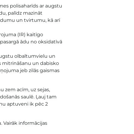
mes polisaharīds ar augstu
 ādu, palīdz mazināt
udumu un tvirtumu, kā arī
rojuma (IR) kaitīgo
pasargā ādu no oksidatīvā
 augstu olbaltumvielu un
as mitrināšanu un dabisko
rņojuma jeb zilās gaismas
 zem acīm, uz sejas,
došanās saulē. Ļauj tam
anu aptuveni ik pēc 2
. Vairāk informācijas