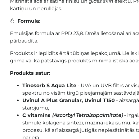
Mitrināta āda ar satīna finišu un
glass skin
efektu. Pr
kārtiņu un nerullējas.
Formula:
Emulsijas formula ar PPD 23,8. Droša lietošanai arī ac
pārbaudīta.
Produkts ir iepildīts ērtā tūbiņas iepakojumā. Lielis
grima vai kā patstāvīgs produkts minimālistiskā ād
Produkts satur:
Tinosorb S Aqua Lite
- UVA un UVB filtrs ar vis
spektru no visām tirgū pieejamajām sastāvdaļ
Uvinul A Plus Granular, Uvinul T150
- aizsarg
starojumu,
C vitamīns
(Ascorbyl Tetraisopalmitate)
- izg
stimulē kolagēna sintēzi, mazina iekaisumu, kav
procesu, kā arī aizsargā jutīgās nepiesātinātās
barjerā,