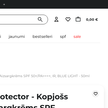
0,00 €
i
jaunumi
bestselleri
spf
sale
s Aizsargkrēms SPF 50+/PA++++, IR, BLUE LIGHT - 50ml
rotector - Kopjošs
sargkrēms SPF