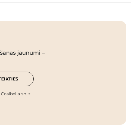
pšanas jaunumi –
TEIKTIES
osibella sp. z