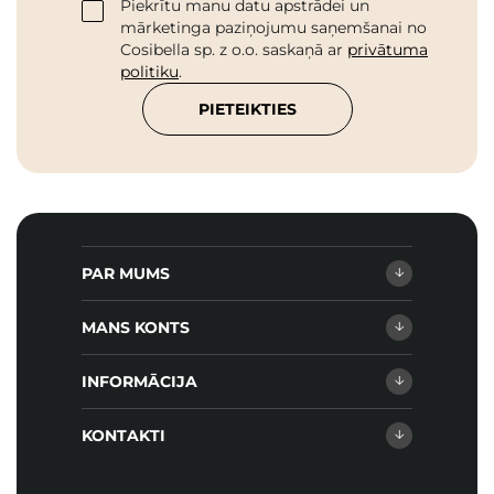
Piekrītu manu datu apstrādei un
mārketinga paziņojumu saņemšanai no
Cosibella sp. z o.o. saskaņā ar
privātuma
politiku
.
PIETEIKTIES
PAR MUMS
MANS KONTS
INFORMĀCIJA
KONTAKTI