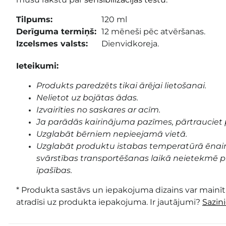
Tilpums:
120 ml
Derīguma termiņš:
12 mēneši pēc atvēršanas.
Izcelsmes valsts:
Dienvidkoreja.
Ieteikumi:
Produkts paredzēts tikai ārējai lietošanai.
Nelietot uz bojātas ādas.
Izvairīties no saskares ar acīm.
Ja parādās kairinājuma pazīmes, pārtrauciet 
Uzglabāt bērniem nepieejamā vietā.
Uzglabāt produktu istabas temperatūrā ēnai
svārstības transportēšanas laikā neietekmē pr
īpašības.
* Produkta sastāvs un iepakojuma dizains var mainīti
atradīsi uz produkta iepakojuma. Ir jautājumi?
Sazin