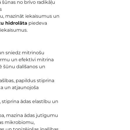
 šūnas no brīvo radikāļu
s
anu, mazināt iekaisumus un
u hidrolāta
piedeva
t iekaisumus.
un sniedz mitrinošu
mu un efektīvi mitrina
lē šūnu dalīšanos un
šības, papildus stiprina
ta un atjaunojoša
, stiprina ādas elastību un
ība, mazina ādas jutīgumu
das mikrobiomu,
s un tonizējošas īpašības.