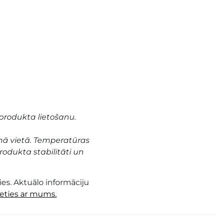
produkta lietošanu.
nā vietā. Temperatūras
odukta stabilitāti un
es. Aktuālo informāciju
ieties ar mums.