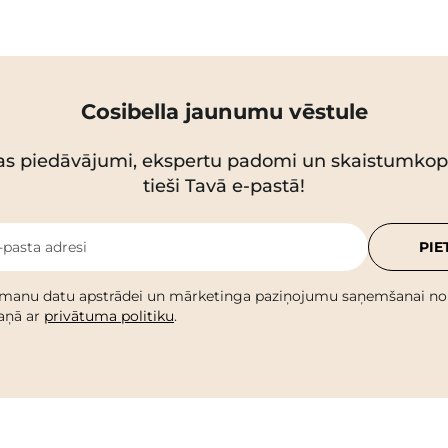
Cosibella jaunumu vēstule
as piedāvājumi, ekspertu padomi un skaistumko
tieši Tavā e-pastā!
-pasta adresi
PIE
 manu datu apstrādei un mārketinga paziņojumu saņemšanai no C
kaņā ar
privātuma politiku
.