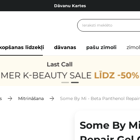
Dāvanu Kartes
Cosibella lojalitātes programma
Bezmaskas piegāde no 49,00 €
Dāvanu Kartes
kopšanas līdzekļi
dāvanas
pašu zīmoli
zīmol
s
Mitrināšana
Some By Mi - Beta Panthenol Repair 
Some By Mi
Repair Gel 