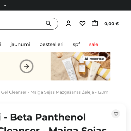
0,00 €
i
jaunumi
bestselleri
spf
sale
Gel Cleanser - Maiga Sejas Mazgāšanas Želeja - 120ml
 - Beta Panthenol
Cleanser - Maiga Sejas