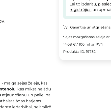
Lai to izdarītu,
pieslē
reģistrējies
un apmai
JA
Garantija un atgriešanas
Sejas mazgāšanas želeja ar
14,08 €
/
100 ml
ar PVN
Produkta ID: 19782
r
r
- maiga sejas želeja, kas
ntenolu
, kas mīkstina ādu
as atjaunošanu un palielina
atbalsta ādas barjeras
danta iedarbībai, neitralizē