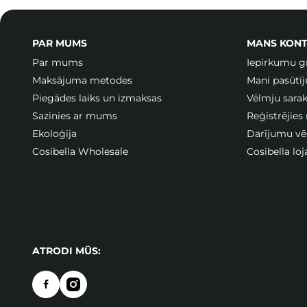
PAR MUMS
MANS KONT
Par mums
Iepirkumu g
Maksājuma metodes
Mani pasūtī
Piegādes laiks un izmaksas
Vēlmju sarak
Sazinies ar mums
Reģistrējies
Ekoloģija
Darījumu vē
Cosibella Wholesale
Cosibella lo
ATRODI MŪS: