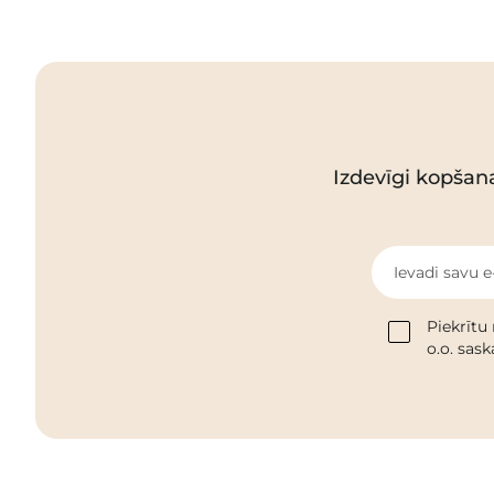
Izdevīgi kopšan
Ievadi savu e
Piekrītu
o.o. sas