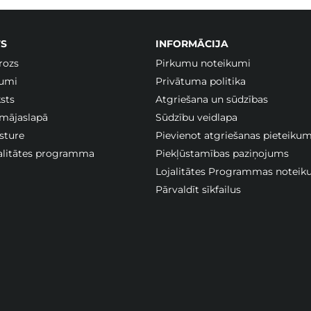
S
INFORMĀCIJA
rozs
Pirkumu noteikumi
jumi
Privātuma politika
sts
Atgriešana un sūdzības
 mājaslapā
Sūdzību veidlapa
sture
Pievienot atgriešanas pieteiku
jalitātes programma
Piekļūstamības paziņojums
Lojalitātes Programmas noteik
Pārvaldīt sīkfailus