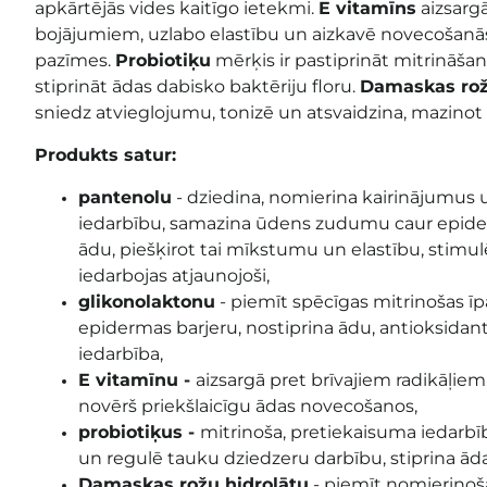
apkārtējās vides kaitīgo ietekmi.
E vitamīns
aizsargā
bojājumiem, uzlabo elastību un aizkavē novecošanā
pazīmes.
Probiotiķu
mērķis ir pastiprināt mitrināš
stiprināt ādas dabisko baktēriju floru.
Damaskas rož
sniedz atvieglojumu, tonizē un atsvaidzina, mazino
Produkts satur:
pantenolu
- dziedina, nomierina kairinājumus 
iedarbību, samazina ūdens zudumu caur epider
ādu, piešķirot tai mīkstumu un elastību, stimu
iedarbojas atjaunojoši,
glikonolaktonu
- piemīt spēcīgas mitrinošas īpa
epidermas barjeru, nostiprina ādu, antioksidan
iedarbība,
E vitamīnu -
aizsargā pret brīvajiem radikāļiem
novērš priekšlaicīgu ādas novecošanos,
probiotiķus -
mitrinoša, pretiekaisuma iedarb
un regulē tauku dziedzeru darbību, stiprina ā
Damaskas rožu hidrolātu
- piemīt nomierinoša