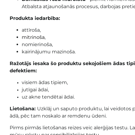
Atbalsta atjaunošanās procesus, darbojas preti
Produkta iedarbība:
attīroša,
mitrinoša
,
nomierinoša,
kairinājumu mazinoša.
Ražotājs iesaka šo produktu sekojošiem ādas ti
defektiem:
visiem ādas tipiem,
jutīgai ādai,
uz akne tendētai ādai.
Lietošana:
Uzklāj un saputo produktu, lai veidotos 
ādā, pēc tam noskalo ar remdenu ūdeni.
Pirms pirmās lietošanas reizes veic alerģijas testu. La
mūsu rakstu par
sensibilizācijas testu
.