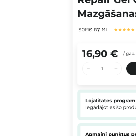
Mazgāšanas
16,90 €
/
gab.
Lojalitātes progra
Iegādājoties šo pro
Apmaini punktus pr