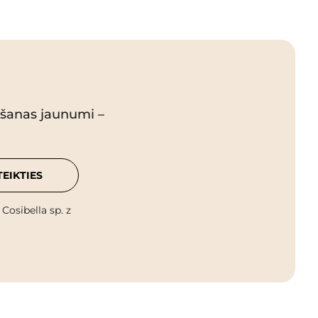
pšanas jaunumi –
TEIKTIES
osibella sp. z