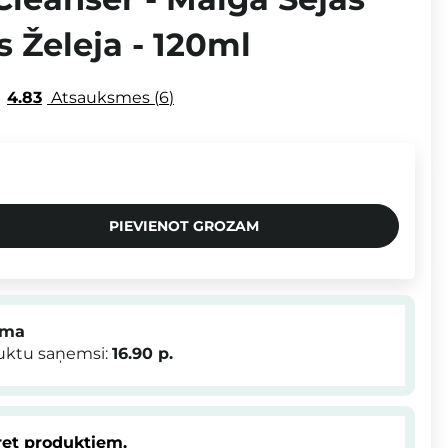
 Želeja - 120ml
4.83
Atsauksmes
6
PIEVIENOT GROZAM
mma
duktu saņemsi:
16.90
p.
et produktiem.