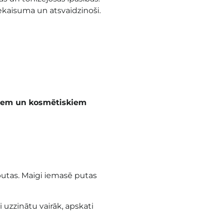
ekaisuma un atsvaidzinoši.
piem un kosmētiskiem
putas. Maigi iemasē putas
i uzzinātu vairāk, apskati