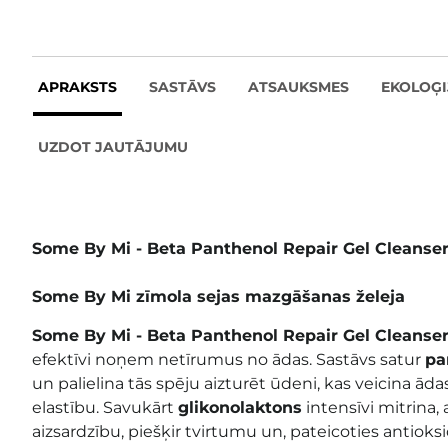
APRAKSTS
SASTĀVS
ATSAUKSMES
EKOLOĢI
UZDOT JAUTĀJUMU
Some By Mi - Beta Panthenol Repair Gel Cleanse
Some By Mi zīmola sejas mazgāšanas želeja
Some By Mi - Beta Panthenol Repair Gel Cleanse
efektīvi noņem netīrumus no ādas. Sastāvs satur
pa
un palielina tās spēju aizturēt ūdeni, kas veicina ād
elastību. Savukārt
glikonolaktons
intensīvi mitrina, 
aizsardzību, piešķir tvirtumu un, pateicoties antioksi