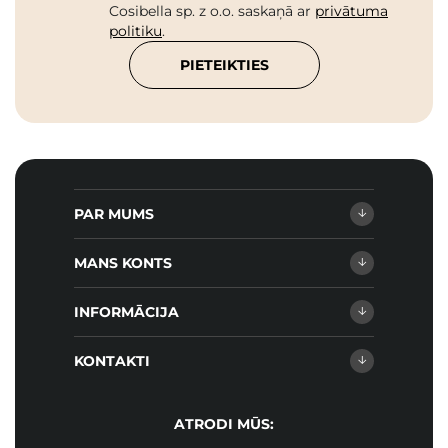
Cosibella sp. z o.o. saskaņā ar
privātuma
politiku
.
PIETEIKTIES
PAR MUMS
MANS KONTS
INFORMĀCIJA
KONTAKTI
ATRODI MŪS: