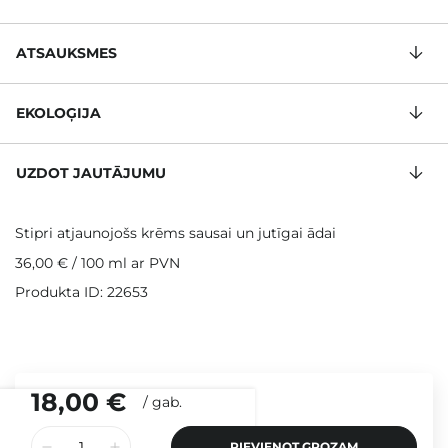
ATSAUKSMES
EKOLOĢIJA
UZDOT JAUTĀJUMU
Stipri atjaunojošs krēms sausai un jutīgai ādai
36,00 €
/
100 ml
ar PVN
Produkta ID: 22653
18,00 €
/
gab.
PIEVIENOT GROZAM