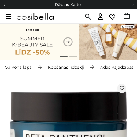
Dāvanu Kartes
Cosibella lojalitātes programma
Bezmaskas piegāde no 49,00 €
Dāvanu Kartes
Galvenā lapa
Kopšanas līdzekļi
Ādas vajadzības