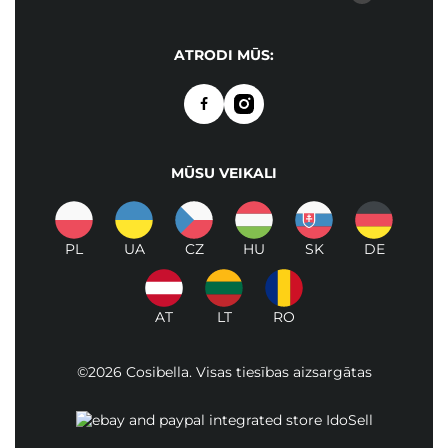
ATRODI MŪS:
MŪSU VEIKALI
PL
UA
CZ
HU
SK
DE
AT
LT
RO
©2026 Cosibella. Visas tiesības aizsargātas