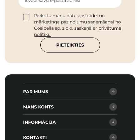
Ievadi savu e-pasta adresi
Piekrītu manu datu apstrādei un
mārketinga paziņojumu saņemšanai no
Cosibella sp. z o.o. saskaņā ar
privātuma
politiku
.
PIETEIKTIES
PAR MUMS
MANS KONTS
INFORMĀCIJA
KONTAKTI