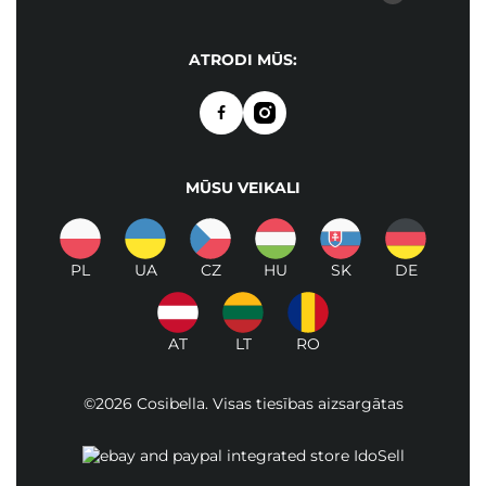
ATRODI MŪS:
MŪSU VEIKALI
PL
UA
CZ
HU
SK
DE
AT
LT
RO
©2026 Cosibella. Visas tiesības aizsargātas