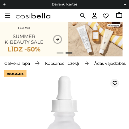
Dāvanu Kartes
Cosibella lojalitātes programma
Bezmaskas piegāde no 49,00 €
Dāvanu Kartes
Galvenā lapa
Kopšanas līdzekļi
Ādas vajadzības
BESTSELLERS