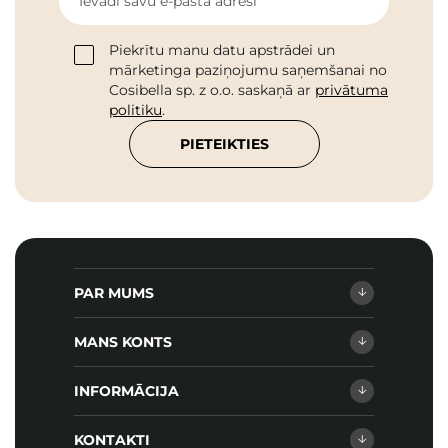
Ievadi savu e-pasta adresi
Piekrītu manu datu apstrādei un
mārketinga paziņojumu saņemšanai no
Cosibella sp. z o.o. saskaņā ar
privātuma
politiku
.
PIETEIKTIES
PAR MUMS
MANS KONTS
INFORMĀCIJA
KONTAKTI