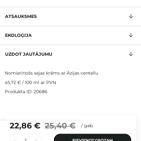
ATSAUKSMES
EKOLOĢIJA
UZDOT JAUTĀJUMU
Nomierinošs sejas krēms ar Āzijas centellu
45,72 €
/
100 ml
ar PVN
Produkta ID: 20686
22,86 €
25,40 €
/
gab.
PIEVIENOT GROZAM