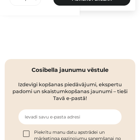
Cosibella jaunumu vēstule
Izdevīgi kopšanas piedāvājumi, ekspertu
padomi un skaistumkopšanas jaunumi – tieši
Tavā e-pastā!
Ievadi savu e-pasta adresi
Piekrītu manu datu apstrādei un
mārketinga paziņojumu saņemšanai no