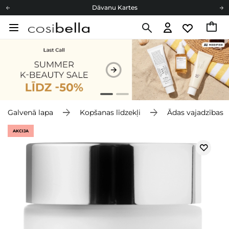
Dāvanu Kartes
Cosibella lojalitātes programma
Bezmaskas piegāde no 49,00 €
Dāvanu Kartes
Galvenā lapa
Kopšanas līdzekļi
Ādas vajadzības
AKCIJA