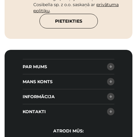
Cosibella sp. z o.o. saskaņā ar
privātuma
politiku
.
PIETEIKTIES
PAR MUMS
MANS KONTS
INFORMĀCIJA
KONTAKTI
ATRODI MŪS: