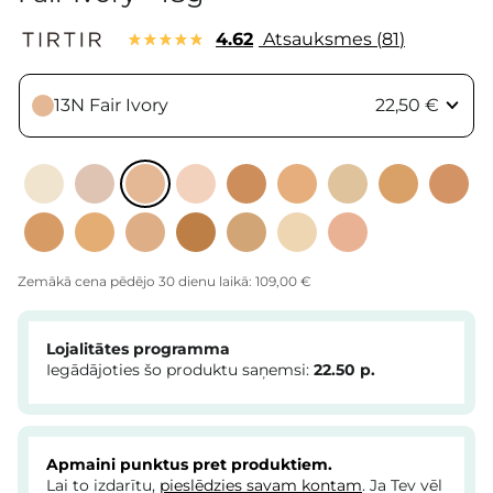
4.62
Atsauksmes
81
13N Fair Ivory
22,50 €
Zemākā cena pēdējo 30 dienu laikā:
109,00 €
Lojalitātes programma
Iegādājoties šo produktu saņemsi:
22.50
p.
Apmaini punktus pret produktiem.
Lai to izdarītu,
pieslēdzies savam kontam
. Ja Tev vēl