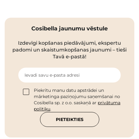
Cosibella jaunumu vēstule
Izdevīgi kopšanas piedāvājumi, ekspertu
padomi un skaistumkopšanas jaunumi – tieši
Tavā e-pastā!
Ievadi savu e-pasta adresi
Piekrītu manu datu apstrādei un
mārketinga paziņojumu saņemšanai no
Cosibella sp. z o.o. saskaņā ar
privātuma
politiku
.
PIETEIKTIES