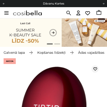
Dāvanu Kartes
Cosibella lojalitātes programma
Bezmaskas piegāde no 49,00 €
Dāvanu Kartes
Galvenā lapa
Kopšanas līdzekļi
Ādas vajadzības
AKCIJA