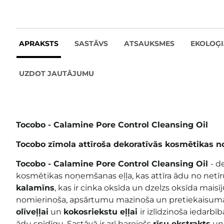
APRAKSTS
SASTĀVS
ATSAUKSMES
EKOLOĢI
UZDOT JAUTĀJUMU
Tocobo - Calamine Pore Control Cleansing Oil
Tocobo zīmola attīroša dekoratīvās kosmētikas 
Tocobo - Calamine Pore Control Cleansing Oil
- d
kosmētikas
noņemšanas eļļa, kas attīra ādu no net
kalamīns
, kas ir cinka oksīda un dzelzs oksīda mais
nomierinoša, apsārtumu mazinoša un pretiekaisuma
olīveļļai
un
kokosriekstu eļļai
ir izlīdzinoša iedarbī
ādu spīdīgu. Sastāvā ir arī barojošs
rīsu ekstrakts
un