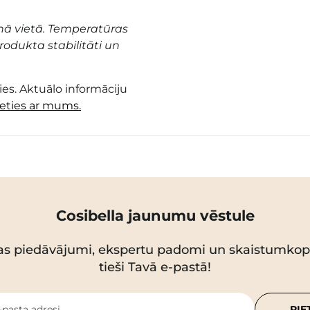
nā vietā. Temperatūras
odukta stabilitāti un
es. Aktuālo informāciju
ieties ar mums.
Cosibella jaunumu vēstule
as piedāvājumi, ekspertu padomi un skaistumko
tieši Tavā e-pastā!
-pasta adresi
PIE