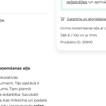
reģistrējies
un apmai
Garantija un atgriešanas
JA
Grima noņemšanas eļļa ar o
7,85 €
/
100 ml
ar PVN
Produkta ID: 20900
noņemšanas eļļa
ekoratīvās
īrumiem
. Tās sastāvā ir
ījums. Tam piemīt
 iedarbība. Savukārt
ba, kas mīkstina un padara
 ādu izgaismojošs
sojas