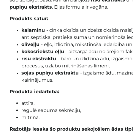
pupiņu ekstrakts
.
Eļļas formula ir vegāna.
Produkts satur:
kalamīnu
- cinka oksīda un dzelzs oksīda mai
antiseptiska, pretiekaisuma un nomierinoša ied
olīveļļu
- eļļo, izlīdzina, mīkstinoša iedarbība 
kokosriekstu eļļu
- aizsargā ādu no ārējiem fakt
rīsu ekstraktu
- baro un izlīdzina ādu, izgaism
procesus, uzlabo mitrināšanas līmeni,
sojas pupiņu ekstraktu
- izgaismo ādu, mazi
kairinājumus.
Produkta iedarbība:
attīra,
regulē sebuma sekrēciju,
mitrina
.
Ražotājs iesaka šo produktu sekojošiem ādas ti