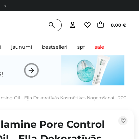
0,00 €
i
jaunumi
bestselleri
spf
sale
nsing Oil - Eļļa Dekoratīvās Kosmētikas Noņemšanai - 200ml
alamine Pore Control
il - Eļļa Dekoratīvās