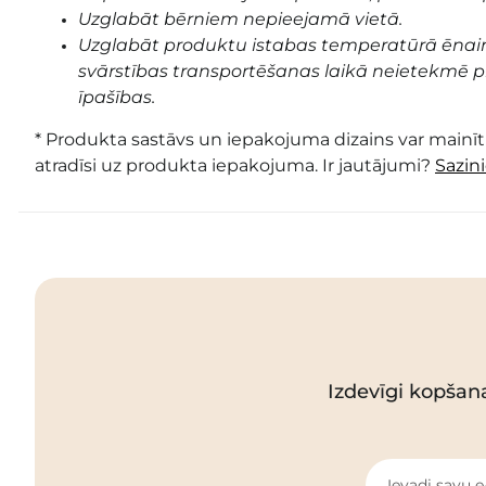
Uzglabāt bērniem nepieejamā vietā.
Uzglabāt produktu istabas temperatūrā ēnai
svārstības transportēšanas laikā neietekmē pr
īpašības.
* Produkta sastāvs un iepakojuma dizains var mainīti
atradīsi uz produkta iepakojuma. Ir jautājumi?
Sazin
Izdevīgi kopšan
Ievadi savu e