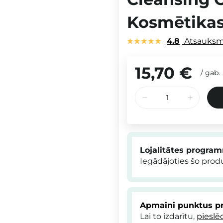
Kosmētikas
4.8
Atsauks
15,70 €
/
gab.
Lojalitātes progra
Iegādājoties šo pro
Apmaini punktus pr
Lai to izdarītu,
pieslē