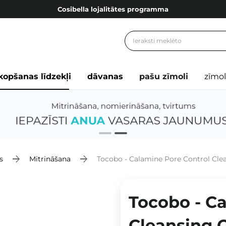
Cosibella lojalitātes programma
Bezmaskas piegāde no 49,00 €
Dāvanu Kartes
Cosibella lojalitātes programma
kopšanas līdzekļi
dāvanas
pašu zīmoli
zīmol
Bezmaskas piegāde no 49,00 €
Dāvanu Kartes
s
Mitrināšana
Tocobo - Calamine Pore Control Clea
Tocobo - C
Cleansing O