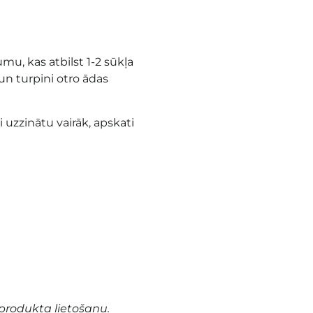
u, kas atbilst 1-2 sūkļa
n turpini otro ādas
i uzzinātu vairāk, apskati
produkta lietošanu.