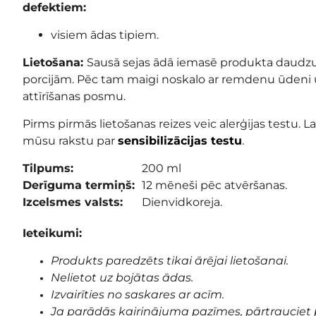
defektiem:
visiem ādas tipiem.
Lietošana:
Sausā sejas ādā iemasē produkta daudzum
porcijām. Pēc tam maigi noskalo ar remdenu ūdeni u
attīrīšanas posmu.
Pirms pirmās lietošanas reizes veic alerģijas testu. La
mūsu rakstu par
sensibilizācijas testu
.
Tilpums:
200 ml
Derīguma termiņš:
12 mēneši pēc atvēršanas.
Izcelsmes valsts:
Dienvidkoreja.
Ieteikumi:
Produkts paredzēts tikai ārējai lietošanai.
Nelietot uz bojātas ādas.
Izvairīties no saskares ar acīm.
Ja parādās kairinājuma pazīmes, pārtrauciet 