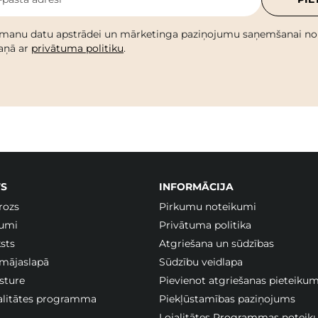
 manu datu apstrādei un mārketinga paziņojumu saņemšanai no C
kaņā ar
privātuma politiku
.
S
INFORMĀCIJA
rozs
Pirkumu noteikumi
jumi
Privātuma politika
sts
Atgriešana un sūdzības
 mājaslapā
Sūdzību veidlapa
sture
Pievienot atgriešanas pieteiku
jalitātes programma
Piekļūstamības paziņojums
Lojalitātes Programmas noteik