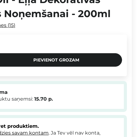
 Noņemšanai - 200ml
mes
15
PIEVIENOT GROZAM
mma
duktu saņemsi:
15.70
p.
et produktiem.
dzies savam kontam
. Ja Tev vēl nav konta,