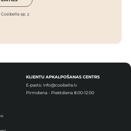
osibella sp. z
KLIENTU APKALPOŠANAS CENTRS
E-pasts:
info@cosibella.lv
Pirmdiena - Piektdiena 8:00-12:00
mu
umi