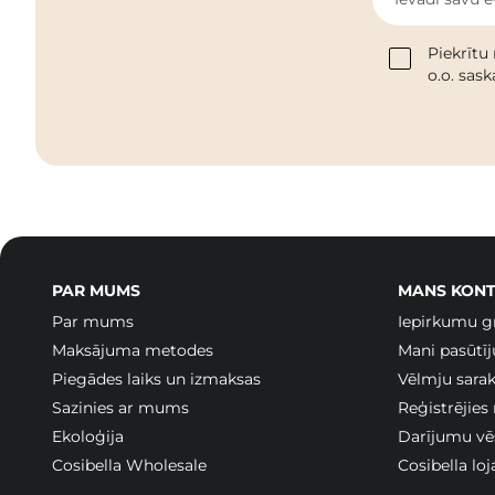
Piekrītu
o.o. sas
PAR MUMS
MANS KONT
Par mums
Iepirkumu g
Maksājuma metodes
Mani pasūtī
Piegādes laiks un izmaksas
Vēlmju sarak
Sazinies ar mums
Reģistrējies
Ekoloģija
Darījumu vē
Cosibella Wholesale
Cosibella lo