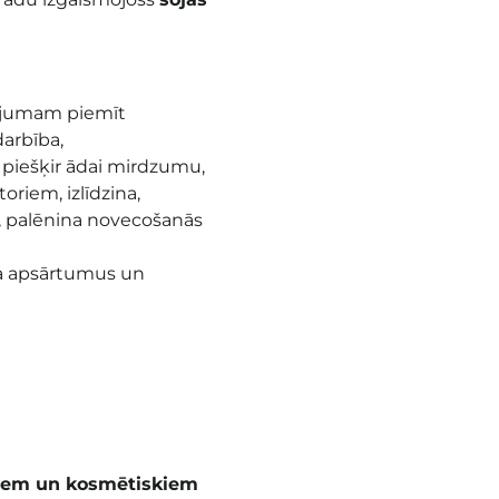
sījumam piemīt
arbība,
un piešķir ādai mirdzumu,
oriem, izlīdzina,
o, palēnina novecošanās
na apsārtumus un
piem un kosmētiskiem