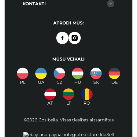
KONTAKTI
ATRODI MŪS:
MŪSU VEIKALI
PL
UA
CZ
HU
SK
DE
AT
LT
RO
©2026 Cosibella. Visas tiesības aizsargātas