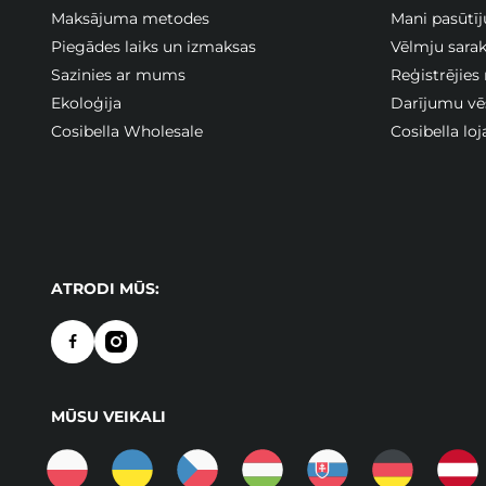
Maksājuma metodes
Mani pasūtī
Piegādes laiks un izmaksas
Vēlmju sarak
Sazinies ar mums
Reģistrējies
Ekoloģija
Darījumu vē
Cosibella Wholesale
Cosibella lo
ATRODI MŪS:
MŪSU VEIKALI