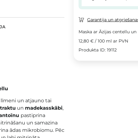
Garantija un atgriešanas
JA
Maska ar Āzijas centellu un
12,80 €
/
100 ml
ar PVN
Produkta ID: 19112
llu
īmeni un atjauno tai
straktu
un
madekasskābi
,
lantoīnu
pastiprina
itrināšanu un samazina
iprina ādas mikrobiomu. Pēc
n labi mitrināta.