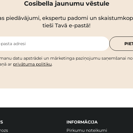
Cosibella jaunumu vēstule
as piedāvājumi, ekspertu padomi un skaistumko
tieši Tavā e-pastā!
-pasta adresi
PIE
 manu datu apstrādei un mārketinga paziņojumu saņemšanai no C
kaņā ar
privātuma politiku
.
S
INFORMĀCIJA
rozs
Pirkumu noteikumi