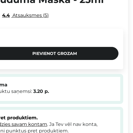
4.4
Atsauksmes
5
PIEVIENOT GROZAM
mma
duktu saņemsi:
3.20
p.
et produktiem.
dzies savam kontam
. Ja Tev vēl nav konta,
ni punktus pret produktiem.