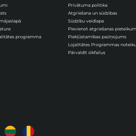
jumi
Privātuma politika
sts
Atgriešana un sūdzības
 mājaslapā
Sūdzību veidlapa
sture
Pievienot atgriešanas pieteiku
jalitātes programma
Piekļūstamības paziņojums
Lojalitātes Programmas noteik
Pārvaldīt sīkfailus