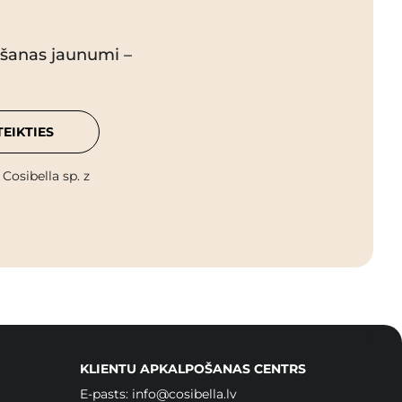
pšanas jaunumi –
TEIKTIES
osibella sp. z
KLIENTU APKALPOŠANAS CENTRS
E-pasts:
info@cosibella.lv