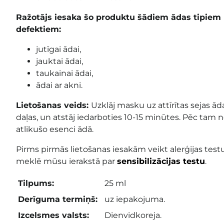
Ražotājs iesaka šo produktu šādiem ādas tipiem
defektiem:
jutīgai ādai,
jauktai ādai,
taukainai ādai,
ādai ar akni.
Lietošanas veids:
Uzklāj masku uz attīrītas sejas ād
daļas, un atstāj iedarboties 10-15 minūtes. Pēc t
atlikušo esenci ādā.
Pirms pirmās lietošanas iesakām veikt alerģijas testu
meklē mūsu ierakstā par
sensibilizācijas testu
.
Tilpums:
25 ml
Derīguma termiņš:
uz iepakojuma.
Izcelsmes valsts:
Dienvidkoreja.