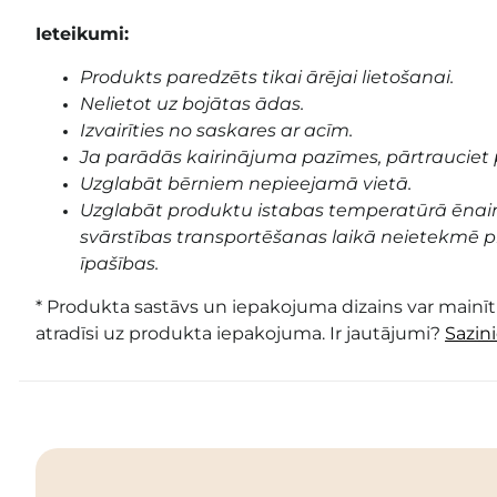
Ieteikumi:
Produkts paredzēts tikai ārējai lietošanai.
Nelietot uz bojātas ādas.
Izvairīties no saskares ar acīm.
Ja parādās kairinājuma pazīmes, pārtrauciet 
Uzglabāt bērniem nepieejamā vietā.
Uzglabāt produktu istabas temperatūrā ēnai
svārstības transportēšanas laikā neietekmē pr
īpašības.
* Produkta sastāvs un iepakojuma dizains var mainīti
atradīsi uz produkta iepakojuma. Ir jautājumi?
Sazin