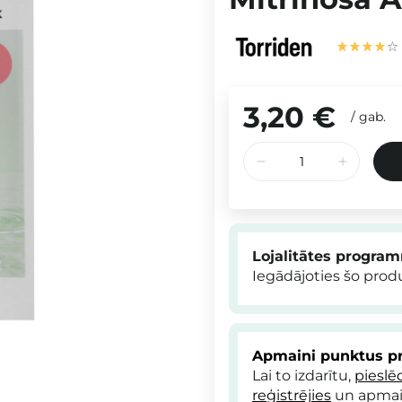
3,20 €
/
gab.
Lojalitātes progra
Iegādājoties šo pro
Apmaini punktus pr
Lai to izdarītu,
pieslē
reģistrējies
un apmai