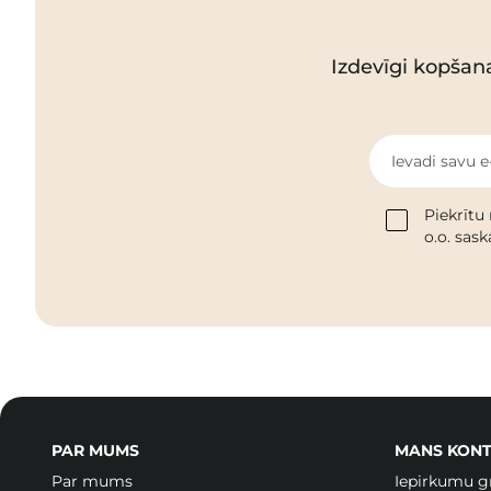
Izdevīgi kopšan
Ievadi savu e
Piekrītu
o.o. sas
PAR MUMS
MANS KONT
Par mums
Iepirkumu g