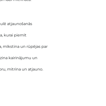
mulē atjaunošanās
la, kurai piemīt
a, mīkstina un rūpējas par
azina kairinājumu un
oru, mitrina un atjauno.