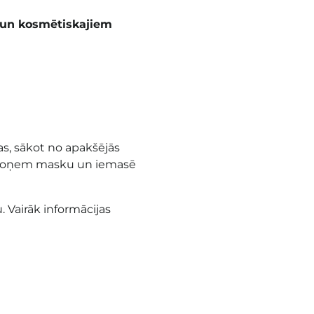
 un kosmētiskajiem
as, sākot no apakšējās
am noņem masku un iemasē
. Vairāk informācijas