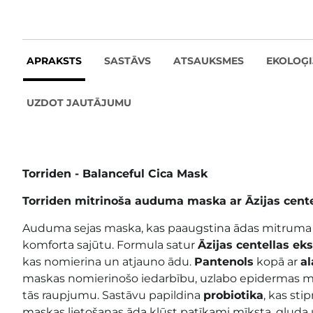
APRAKSTS
SASTĀVS
ATSAUKSMES
EKOLOĢI
UZDOT JAUTĀJUMU
Torriden - Balanceful Cica Mask
Torriden mitrinoša auduma maska ar Āzijas cente
Auduma sejas maska, kas paaugstina ādas mitruma l
komforta sajūtu. Formula satur
Āzijas centellas ek
kas nomierina un atjauno ādu.
Pantenols
kopā ar
a
maskas nomierinošo iedarbību, uzlabo epidermas m
tās raupjumu. Sastāvu papildina
probiotika
, kas st
maskas lietošanas āda kļūst patīkami mīksta, gluda u