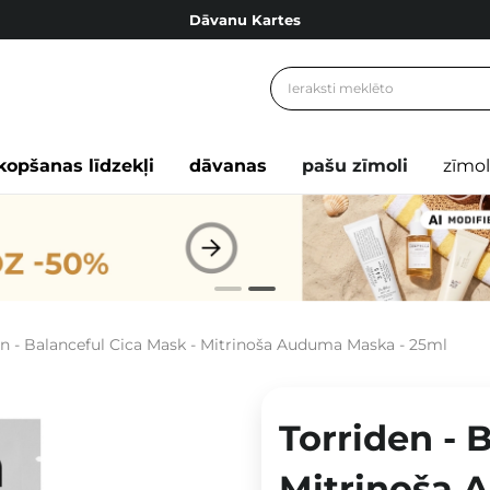
Dāvanu Kartes
Cosibella lojalitātes programma
Bezmaskas piegāde no 49,00 €
Dāvanu Kartes
kopšanas līdzekļi
dāvanas
pašu zīmoli
zīmol
en - Balanceful Cica Mask - Mitrinoša Auduma Maska - 25ml
Torriden - 
Mitrinoša 