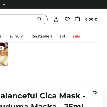
0,00 €
i
jaunumi
bestselleri
spf
sale
Balanceful Cica Mask -
Auduma Maska - 25ml