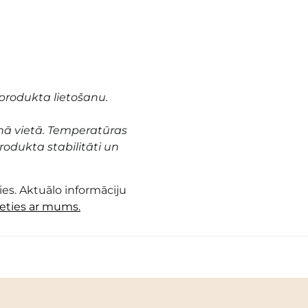
produkta lietošanu.
nā vietā. Temperatūras
odukta stabilitāti un
es. Aktuālo informāciju
ieties ar mums.