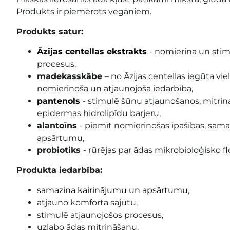
Produkts ir piemērots vegāniem.
Produkts satur:
Āzijas centellas ekstrakts
- nomierina un sti
procesus,
madekasskābe
– no Āzijas centellas iegūta vie
nomierinoša un atjaunojoša iedarbība,
pantenols
- stimulē šūnu atjaunošanos, mitrin
epidermas hidrolipīdu barjeru,
alantoīns
- piemīt nomierinošas īpašības, sam
apsārtumu,
probiotiks
- rūrējas par ādas mikrobioloģisko fl
Produkta iedarbība:
samazina kairinājumu un apsārtumu
,
atjauno komforta sajūtu,
stimulē atjaunojošos procesus,
uzlabo ādas mitrināšanu.