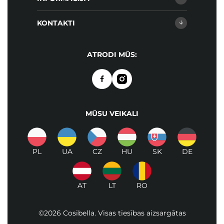
KONTAKTI
ATRODI MŪS:
MŪSU VEIKALI
PL
UA
CZ
HU
SK
DE
AT
LT
RO
©2026 Cosibella. Visas tiesības aizsargātas