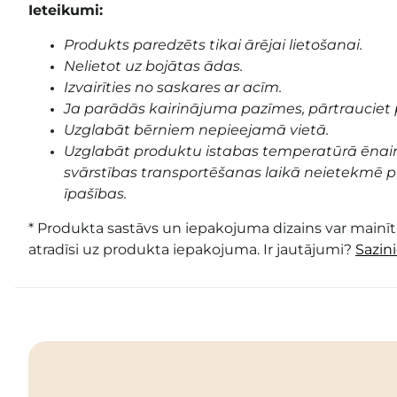
Ieteikumi:
Produkts paredzēts tikai ārējai lietošanai.
Nelietot uz bojātas ādas.
Izvairīties no saskares ar acīm.
Ja parādās kairinājuma pazīmes, pārtrauciet 
Uzglabāt bērniem nepieejamā vietā.
Uzglabāt produktu istabas temperatūrā ēnai
svārstības transportēšanas laikā neietekmē pr
īpašības.
* Produkta sastāvs un iepakojuma dizains var mainīti
atradīsi uz produkta iepakojuma. Ir jautājumi?
Sazin