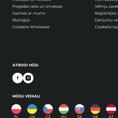
Piegādes laiks un izmaksas
Vēlmju sarak
Sazinies ar mums
Reģistrējies
Ekoloģija
Darījumu vē
Cosibella Wholesale
Cosibella lo
ATRODI MŪS:
MŪSU VEIKALI
PL
UA
CZ
HU
SK
DE
AT