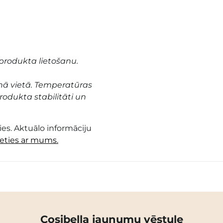
produkta lietošanu.
nā vietā. Temperatūras
odukta stabilitāti un
es. Aktuālo informāciju
ieties ar mums.
Cosibella jaunumu vēstule