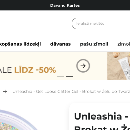
Dāvanu Kartes
Cosibella lojalitātes programma
Bezmaskas piegāde no 49,00 €
Dāvanu Kartes
kopšanas līdzekļi
dāvanas
pašu zīmoli
zīmol
Unleashia - Get Loose Glitter Gel - Brokat w Żelu do Twarz
Unleashia - 
Brokat w Że