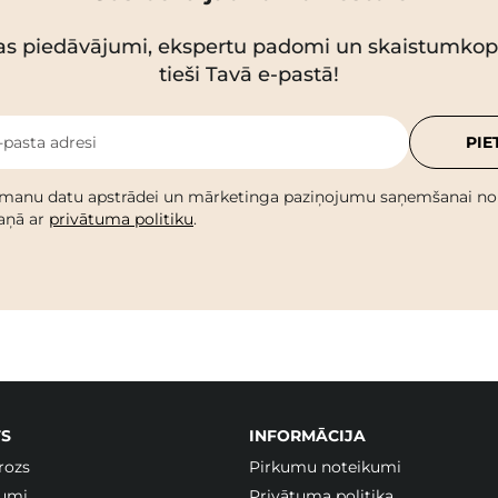
as piedāvājumi, ekspertu padomi un skaistumko
tieši Tavā e-pastā!
-pasta adresi
PIE
 manu datu apstrādei un mārketinga paziņojumu saņemšanai no C
kaņā ar
privātuma politiku
.
S
INFORMĀCIJA
rozs
Pirkumu noteikumi
jumi
Privātuma politika