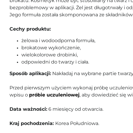
brokatu. Kosmetyk może być stosowany na twarz i c
bezproblemowy w aplikacji. Żel jest długotrwały i o
Jego formuła została skomponowana ze składnikó
Cechy produktu:
żelowa i wodoodporna formuła,
brokatowe wykończenie,
wielokolorowe drobinki,
odpowiedni do twarzy i ciała.
Sposób aplikacji:
Nakładaj na wybrane partie twarzy i
Przed pierwszym użyciem wykonaj próbę uczuleniow
wpisu o
próbie uczuleniowej
, aby dowiedzieć się wi
Data ważności:
6
miesięcy od otwarcia.
Kraj pochodzenia:
Korea Południowa.