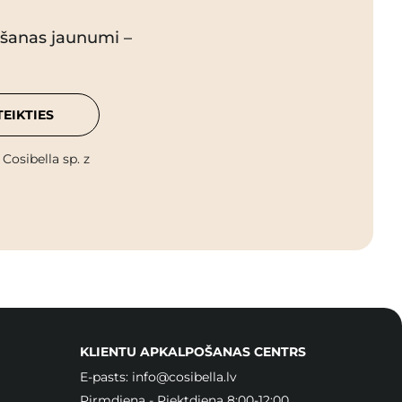
pšanas jaunumi –
TEIKTIES
osibella sp. z
KLIENTU APKALPOŠANAS CENTRS
E-pasts:
info@cosibella.lv
Pirmdiena - Piektdiena 8:00-12:00