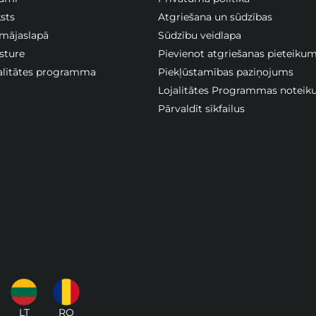
sts
Atgriešana un sūdzības
 mājaslapā
Sūdzību veidlapa
sture
Pievienot atgriešanas pieteiku
jalitātes programma
Piekļūstamības paziņojums
Lojalitātes Programmas noteik
Pārvaldīt sīkfailus
LT
RO