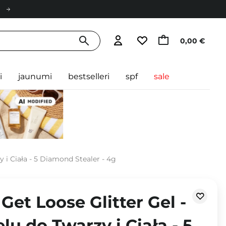
0,00 €
i
jaunumi
bestselleri
spf
sale
y i Ciała - 5 Diamond Stealer - 4g
Get Loose Glitter Gel -
lu do Twarzy i Ciała - 5