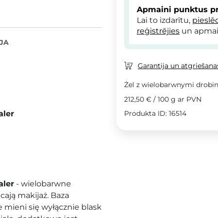
Apmaini punktus pr
Lai to izdarītu,
pieslē
reģistrējies
un apmai
JA
Garantija un atgriešanas
Żel z wielobarwnymi drobi
212,50 €
/
100 g
ar PVN
aler
Produkta ID: 16514
aler
- wielobarwne
cają makijaż. Baza
 mieni się wyłącznie blask