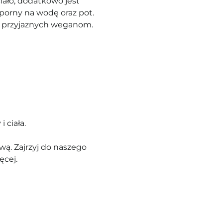
iało, dodatkowo jest
dporny na wodę oraz pot.
w przyjaznych weganom.
 ciała.
ą. Zajrzyj do naszego
ęcej.