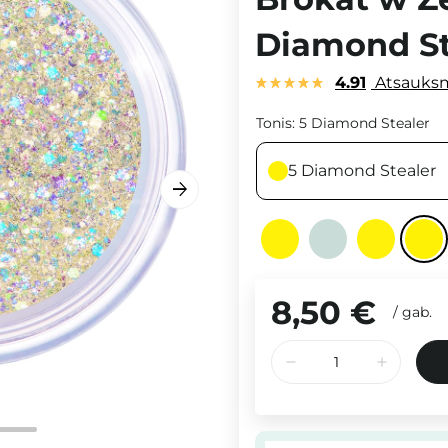
Diamond St
4.91
Atsauks
Tonis:
5 Diamond Stealer
5 Diamond Stealer
8,50 €
/
gab.