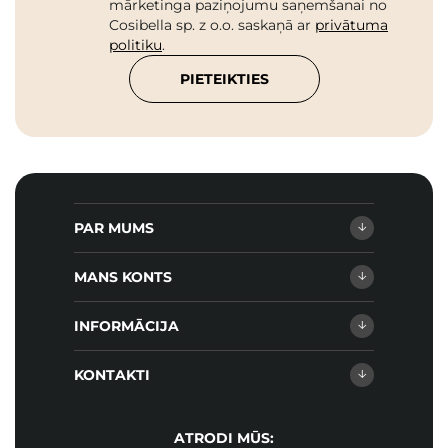
mārketinga paziņojumu saņemšanai no
Cosibella sp. z o.o. saskaņā ar
privātuma
politiku
.
PIETEIKTIES
PAR MUMS
MANS KONTS
INFORMĀCIJA
KONTAKTI
ATRODI MŪS: