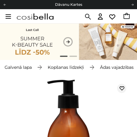
Dāvanu Kartes
Cosibella lojalitātes programma
Bezmaskas piegāde no 49,00 €
Dāvanu Kartes
Galvenā lapa
Kopšanas līdzekļi
Ādas vajadzības