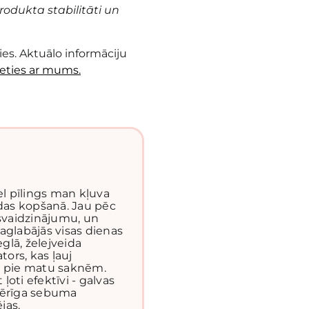
odukta stabilitāti un
es. Aktuālo informāciju
ieties ar mums.
l pīlings man kļuva
ādas kopšanā. Jau pēc
tsvaidzinājumu, un
aglabājās visas dienas
eglā, želejveida
tors, kas ļauj
u pie matu saknēm.
 ļoti efektīvi - galvas
mērīga sebuma
jas.