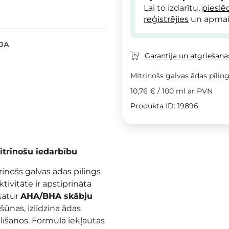
Lai to izdarītu,
pieslē
reģistrējies
un apmai
JA
Garantija un atgriešanas
Mitrinošs galvas ādas pīl
10,76 €
/
100 ml
ar PVN
Produkta ID: 19896
itrinošu iedarbību
rinošs galvas ādas pīlings
tivitāte ir apstiprināta
satur
AHA/BHA skābju
šūnas, izlīdzina ādas
īšanos. Formulā iekļautas