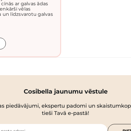
ri cīnās ar galvas ādas
enkārši vēlas
u un līdzsvarotu galvas
Cosibella jaunumu vēstule
as piedāvājumi, ekspertu padomi un skaistumko
tieši Tavā e-pastā!
-pasta adresi
PIE