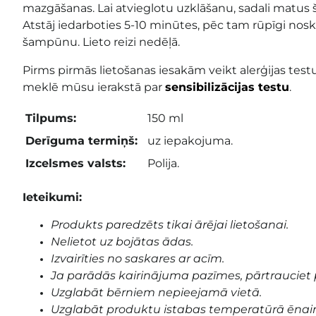
mazgāšanas. Lai atvieglotu uzklāšanu, sadali matus 
Atstāj iedarboties 5-10 minūtes, pēc tam rūpīgi nos
šampūnu. Lieto reizi nedēļā.
Pirms pirmās lietošanas iesakām veikt alerģijas testu
meklē mūsu ierakstā par
sensibilizācijas testu
.
Tilpums:
150 ml
Derīguma termiņš:
uz iepakojuma.
Izcelsmes valsts:
Polija.
Ieteikumi:
Produkts paredzēts tikai ārējai lietošanai.
Nelietot uz bojātas ādas.
Izvairīties no saskares ar acīm.
Ja parādās kairinājuma pazīmes, pārtrauciet 
Uzglabāt bērniem nepieejamā vietā.
Uzglabāt produktu istabas temperatūrā ēnai