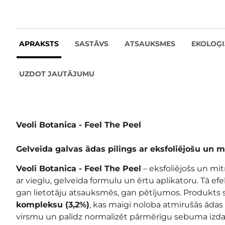
APRAKSTS
SASTĀVS
ATSAUKSMES
EKOLOĢI
UZDOT JAUTĀJUMU
Veoli Botanica - Feel The Peel
Gelveida galvas ādas pīlings ar eksfoliējošu un m
Veoli Botanica - Feel The Peel
– eksfoliējošs un mit
ar vieglu, gelveida formulu un ērtu aplikatoru. Tā efek
gan lietotāju atsauksmēs, gan pētījumos. Produkts 
kompleksu (3,2%)
, kas maigi noloba atmirušās ādas 
virsmu un palīdz normalizēt pārmērīgu sebuma izdal