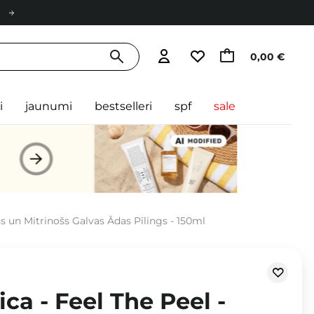
0,00 €
i
jaunumi
bestselleri
spf
sale
ošs un Mitrinošs Galvas Ādas Pīlings - 150ml
ica - Feel The Peel -