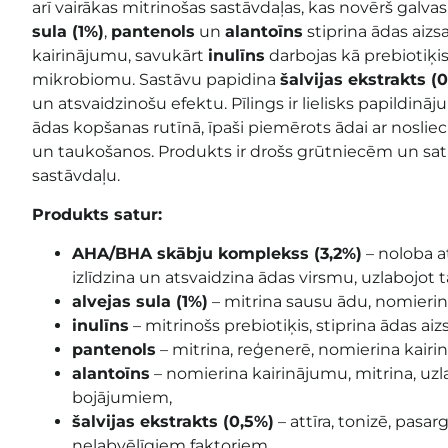
arī vairākas mitrinošas sastāvdaļas, kas novērš galv
sula (1%)
,
pantenols
un
alantoīns
stiprina ādas aiz
kairinājumu, savukārt
inulīns
darbojas kā prebiotiķis
mikrobiomu. Sastāvu papidina
šalvijas ekstrakts (
un atsvaidzinošu efektu. Pīlings ir lielisks papildinā
ādas kopšanas rutīnā, īpaši piemērots ādai ar noslie
un taukošanos. Produkts ir drošs grūtniecēm un sa
sastāvdaļu.
Produkts satur:
AHA/BHA skābju komplekss (3,2%)
– noloba a
izlīdzina un atsvaidzina ādas virsmu, uzlabojot t
alvejas sula (1%)
– mitrina sausu ādu, nomierina
inulīns
– mitrinošs prebiotiķis, stiprina ādas aiz
pantenols
– mitrina, reģenerē, nomierina kair
alantoīns
– nomierina kairinājumu, mitrina, uzl
bojājumiem,
šalvijas ekstrakts (0,5%)
– attīra, tonizē, pasa
nelabvēlīgiem faktoriem.