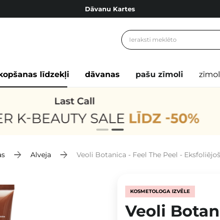
Dāvanu Kartes
Cosibella lojalitātes programma
Bezmaskas piegāde no 49,00 €
Dāvanu Kartes
kopšanas līdzekļi
dāvanas
pašu zīmoli
zīmol
as
Alveja
Veoli Botanica - Feel The Peel - Eksfoliēj
KOSMETOLOGA IZVĒLE
Veoli Botan