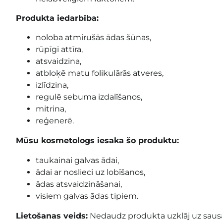
Produkta iedarbība:
noloba atmirušās ādas šūnas,
rūpīgi attīra,
atsvaidzina,
atbloķē matu folikulārās atveres,
izlīdzina,
regulē sebuma izdalīšanos,
mitrina,
reģenerē.
Mūsu kosmetologs iesaka šo produktu:
taukainai galvas ādai,
ādai ar noslieci uz lobīšanos,
ādas atsvaidzināšanai,
visiem galvas ādas tipiem.
Lietošanas veids:
Nedaudz produkta uzklāj uz sausa