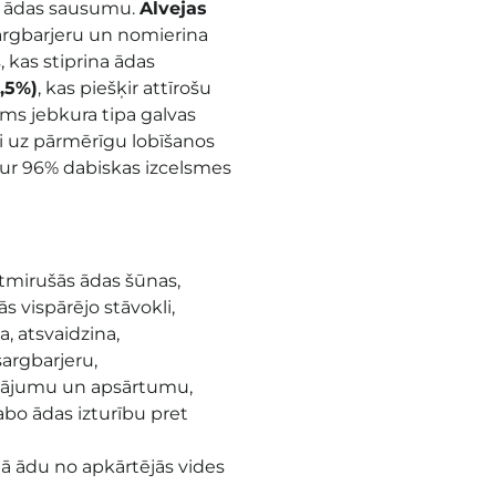
as ādas sausumu.
Alvejas
sargbarjeru un nomierina
, kas stiprina ādas
0,5%)
, kas piešķir attīrošu
jums jebkura tipa galvas
ci uz pārmērīgu lobīšanos
tur 96% dabiskas izcelsmes
tmirušās ādas šūnas,
ās vispārējo stāvokli,
, atsvaidzina,
sargbarjeru,
inājumu un apsārtumu,
abo ādas izturību pret
rgā ādu no apkārtējās vides