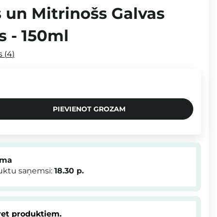
s un Mitrinošs Galvas
s - 150ml
s
4
PIEVIENOT GROZAM
mma
duktu saņemsi:
18.30
p.
et produktiem.