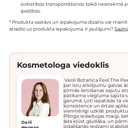
svārstības transportēšanas laikā neietekmē pr
īpašības.
* Produkta sastāvs un iepakojuma dizains var mainīti
atradīsi uz produkta iepakojuma. Ir jautājumi?
Sazin
Kosmetologa viedoklis
Veoli Botanica Feel The Pee
par īstu atklājumu galvas 
pirmās lietošanas sajutu a
patīkama viegluma sajūta s
garumā. Ļoti iepatikās tā vi
konsistence un ērtais aplika
vienmērīgi uzklāt produkt
Pīlings iedarbojas maigi, bet
āda kļūst gludāka, un pār
Darii
izdalīšanās redzami stabilizē
Herman