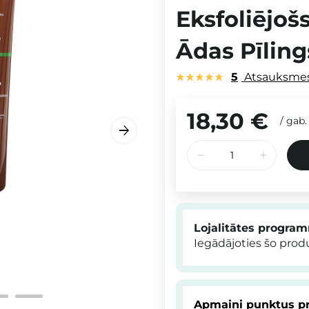
Eksfoliējoš
Ādas Pīling
5
Atsauksme
18,30 €
/
gab.
Lojalitātes progra
Iegādājoties šo pro
Apmaini punktus pr