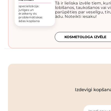
Tā ir lieliska izvēle tiem, ku
specializācija:
lobīšanos, taukošanos vai vi
jutīgas un
parūpēties par veselīgu, tīr
érzékeny és
ādu. Noteikti iesaku!
problemātiskas
ādas kopšana
KOSMETOLOGA IZVĒLE
Izdevīgi kopšan
Ievadi savu e