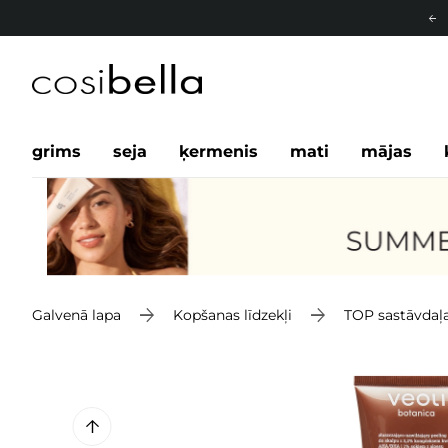
grims
seja
ķermenis
mati
mājas
Galvenā lapa
Kopšanas līdzekļi
TOP sastāvdaļ