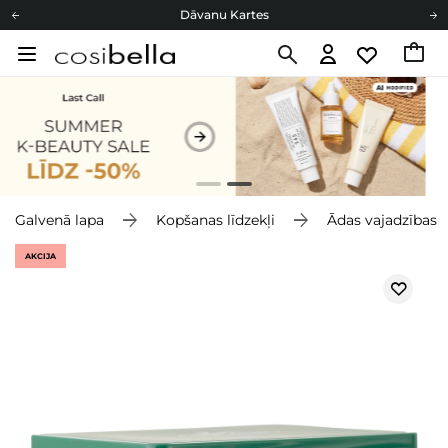
Dāvanu Kartes
Cosibella lojalitātes programma
Bezmaskas piegāde no 49,00 €
Dāvanu Kartes
Galvenā lapa
Kopšanas līdzekļi
Ādas vajadzības
AKCIJA