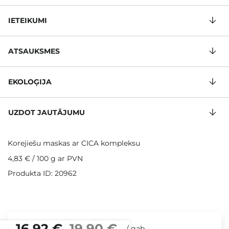
IETEIKUMI
ATSAUKSMES
EKOLOĢIJA
UZDOT JAUTĀJUMU
Korejiešu maskas ar CICA kompleksu
4,83 €
/
100 g
ar PVN
Produkta ID: 20962
16,92 €
19,90 €
/
gab.