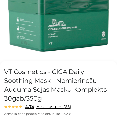
VT Cosmetics - CICA Daily
Soothing Mask - Nomierinošu
Auduma Sejas Masku Komplekts -
30gab/350g
4.74
Atsauksmes
65
Zemākā cena pēdējo 30 dienu laikā:
16,92 €