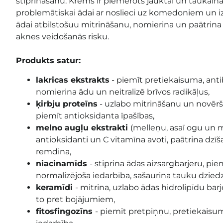
stiprināšanu. Krēms ir piemērots jauktai un taukainai 
problemātiskai ādai ar noslieci uz komedoniem un i
ādai atbilstošuu mitrināšanu, nomierina un paātrina
aknes veidošanās risku.
Produkts satur:
lakricas ekstrakts
- piemīt pretiekaisuma, antib
nomierina ādu un neitralizē brīvos radikāļus,
ķirbju proteīns
- uzlabo mitrināšanu un novērš
piemīt antioksidanta īpašības,
melno augļu ekstrakti
(melleņu, asaī ogu un 
antioksidanti un C vitamīna avoti, paātrina dzī
remdina,
niacinamīds
- stiprina ādas aizsargbarjeru, pi
normalizējoša iedarbība, sašaurina tauku dziedz
keramīdi
- mitrina, uzlabo ādas hidrolipīdu bar
to pret bojājumiem,
fitosfingozīns
- piemīt pretpiņņu, pretiekais