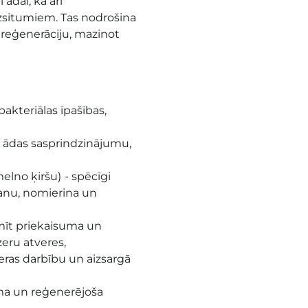
ādai, kā arī
zsitumiem. Tas nodrošina
 reģenerāciju, mazinot
akteriālas īpašības,
 ādas sasprindzinājumu,
melno ķiršu)
- spēcīgi
šanu, nomierina un
emīt priekaisuma un
eru atveres,
jeras darbību un aizsargā
uma un reģenerējoša