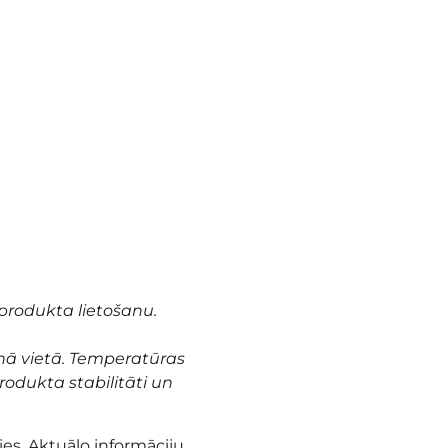
produkta lietošanu.
nā vietā. Temperatūras
odukta stabilitāti un
es. Aktuālo informāciju