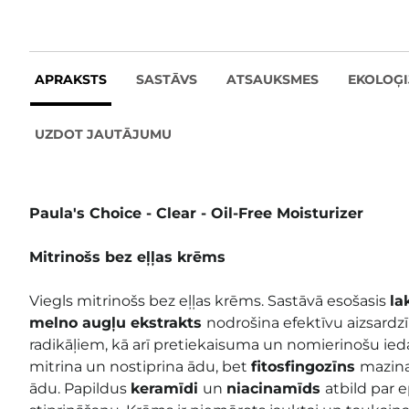
APRAKSTS
SASTĀVS
ATSAUKSMES
EKOLOĢI
UZDOT JAUTĀJUMU
Paula's Choice - Clear - Oil-Free Moisturizer
Mitrinošs
bez eļļas
krēms
Viegls mitrinošs bez eļļas krēms. Sastāvā esošasis
l
a
melno augļu ekstrakts
nodrošina efektīvu aizsardz
radikāļiem, kā arī pretiekaisuma un nomierinošu ied
mitrina un nostiprina ādu, bet
fitosfingozīns
mazina
ādu. Papildus
ke
ramīdi
un
niacinamīds
atbild par 