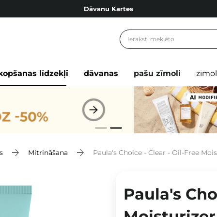
Dāvanu Kartes
Cosibella lojalitātes programma
Bezmaskas piegāde no 49,00 €
Dāvanu Kartes
kopšanas līdzekļi
dāvanas
pašu zīmoli
zīmol
s
Mitrināšana
Paula's Choice - Clear - Oil-Free Moi
Paula's Choi
Moisturizer