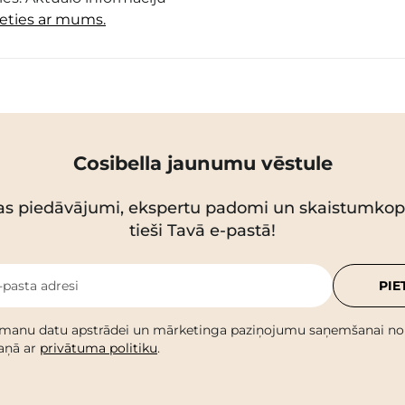
ieties ar mums.
Cosibella jaunumu vēstule
as piedāvājumi, ekspertu padomi un skaistumko
tieši Tavā e-pastā!
-pasta adresi
PIE
 manu datu apstrādei un mārketinga paziņojumu saņemšanai no C
kaņā ar
privātuma politiku
.