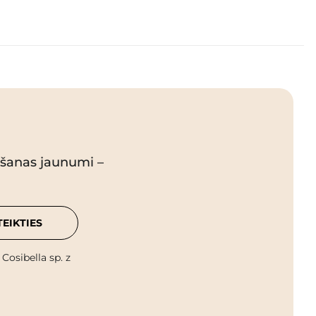
pšanas jaunumi –
TEIKTIES
osibella sp. z