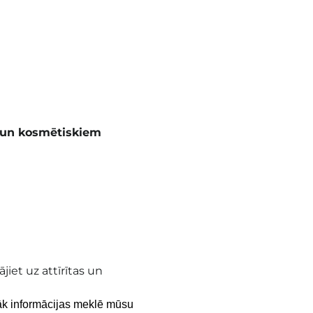
m un kosmētiskiem
iet uz attīrītas un
rāk informācijas meklē mūsu 