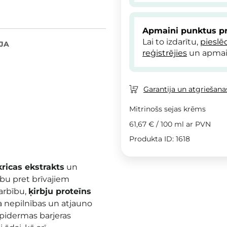
Apmaini punktus pr
Lai to izdarītu,
pieslē
JA
reģistrējies
un apmai
Garantija un atgriešanas
Mitrinošs sejas krēms
61,67 €
/
100 ml
ar PVN
Produkta ID: 1618
kricas ekstrakts
un
ību pret brīvajiem
arbību,
ķirbju proteīns
 nepilnības un atjauno
epidermas barjeras