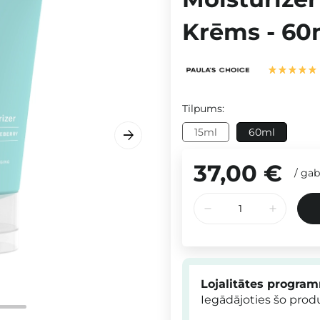
Krēms - 60
Tilpums:
15ml
60ml
37,00 €
/
gab
Lojalitātes progra
Iegādājoties šo pro