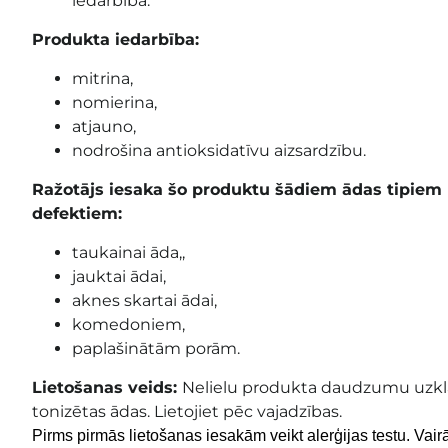
iedarbība.
Produkta iedarbība:
mitrina,
nomierina,
atjauno,
nodrošina antioksidatīvu aizsardzību.
Ražotājs iesaka šo produktu šādiem ādas tipie
defektiem:
taukainai āda,,
jauktai ādai,
aknes skartai ādai,
komedoniem,
paplašinātām porām.
Lietošanas veids:
Nelielu produkta daudzumu uzklāj
tonizētas ādas. Lietojiet pēc vajadzības.
Pirms pirmās lietošanas iesakām veikt alerģijas testu. Vai