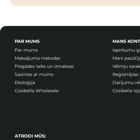
PAR MUMS
MANS KONT
Par mums
Iepirkumu g
Maksājuma metodes
Mani pasūtī
Piegādes laiks un izmaksas
Vēlmju sarak
Sazinies ar mums
Reģistrējies
Ekoloģija
Darījumu vē
Cosibella Wholesale
Cosibella lo
ATRODI MŪS: