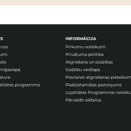
S
INFORMĀCIJA
rozs
Pirkumu noteikumi
jumi
Privātuma politika
sts
Atgriešana un sūdzības
 mājaslapā
Sūdzību veidlapa
sture
Pievienot atgriešanas pieteiku
jalitātes programma
Piekļūstamības paziņojums
Lojalitātes Programmas noteik
Pārvaldīt sīkfailus