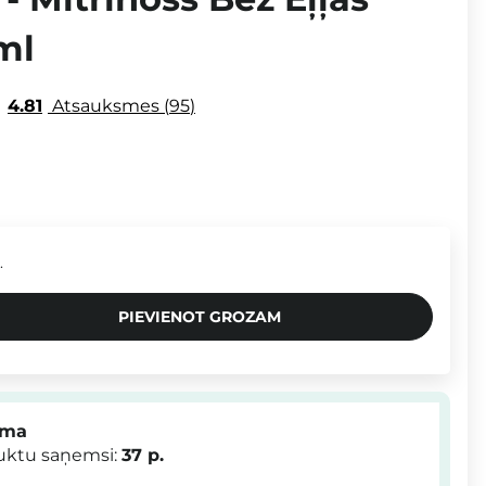
ml
4.81
Atsauksmes
95
.
PIEVIENOT GROZAM
mma
duktu saņemsi:
37
p.