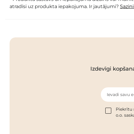
atradīsi uz produkta iepakojuma. Ir jautājumi?
Sazin
Izdevīgi kopšan
Ievadi savu e
Piekrītu
o.o. sas