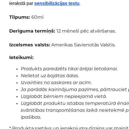
.
ierakstā par 
sensibilizācijas testu
Tilpums:
60ml
Derīguma termiņš:
12 mēneši pēc atvēršanas.
Izcelsmes valsts:
Amerikas Savienotās Valstis.
Ieteikumi:
Produkts paredzēts tikai ārējai lietošanai.
Nelietot uz bojātas ādas.
Izvairīties no saskares ar acīm.
Ja parādās kairinājuma pazīmes, pārtrauciet 
Uzglabāt bērniem nepieejamā vietā.
Uzglabāt produktu istabas temperatūrā ēnai
svārstības transportēšanas laikā neietekmē pr
īpašības.
* Produkta sastāvs un iepakojuma dizains var mainīti