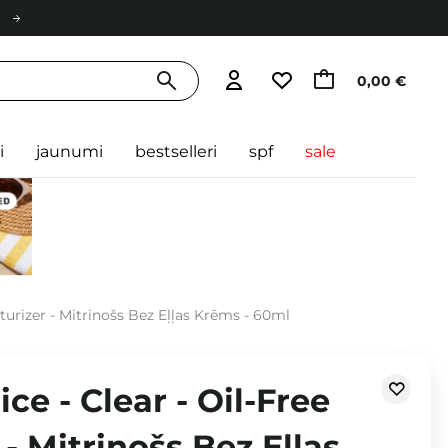
0,00 €
i
jaunumi
bestselleri
spf
sale
sturizer - Mitrinošs Bez Eļļas Krēms - 60ml
ce - Clear - Oil-Free
 - Mitrinošs Bez Eļļas