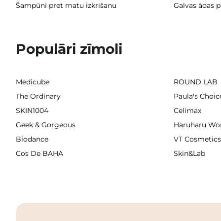
Šampūni pret matu izkrišanu
Galvas ādas pī
Populāri zīmoli
Medicube
ROUND LAB
The Ordinary
Paula's Choic
SKIN1004
Celimax
Geek & Gorgeous
Haruharu Wo
Biodance
VT Cosmetics
Cos De BAHA
Skin&Lab