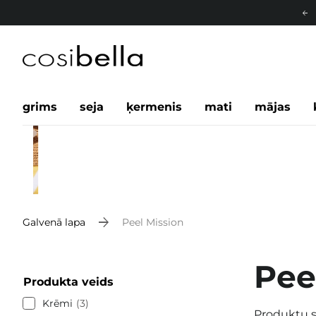
grims
seja
ķermenis
mati
mājas
Galvenā lapa
Peel Mission
Pee
Produkta veids
Krēmi
3
Produktu s