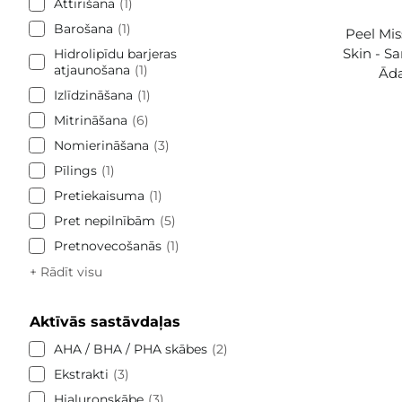
Attīrīšana
1
Barošana
1
Peel Mis
Skin - S
Hidrolipīdu barjeras
atjaunošana
1
Āda
Izlīdzināšana
1
Mitrināšana
6
Nomierināšana
3
Pīlings
1
Pretiekaisuma
1
Pret nepilnībām
5
Pretnovecošanās
1
+ Rādīt visu
Aktīvās sastāvdaļas
AHA / BHA / PHA skābes
2
Ekstrakti
3
Hialuronskābe
3