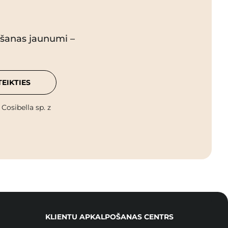
pšanas jaunumi –
TEIKTIES
osibella sp. z
KLIENTU APKALPOŠANAS CENTRS