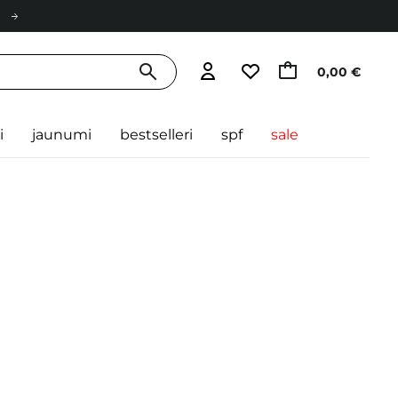
0,00 €
i
jaunumi
bestselleri
spf
sale