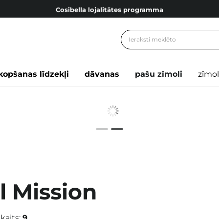
Cosibella lojalitātes programma
Bezmaskas piegāde no 49,00 €
Dāvanu Kartes
Cosibella lojalitātes programma
kopšanas līdzekļi
dāvanas
pašu zīmoli
zīmol
Bezmaskas piegāde no 49,00 €
Dāvanu Kartes
l Mission
kaits:
9