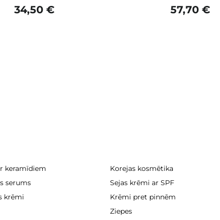
34,50 €
57,70 €
ar keramīdiem
Korejas kosmētika
as serums
Sejas krēmi ar SPF
as krēmi
Krēmi pret pinnēm
Ziepes