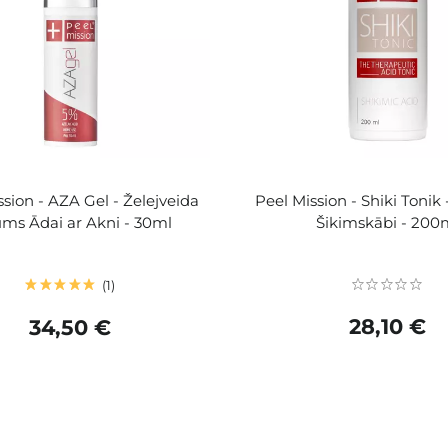
ssion - AZA Gel - Želejveida
Peel Mission - Shiki Tonik 
ms Ādai ar Akni - 30ml
Šikimskābi - 200
1
28,10 €
34,50 €