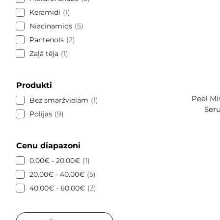
Keramīdi
1
Niacinamīds
5
Pantenols
2
Zaļā tēja
1
Produkti
Peel Mi
Bez smaržvielām
1
Seru
Polijas
9
Cenu diapazoni
0.00€ - 20.00€
1
20.00€ - 40.00€
5
40.00€ - 60.00€
3