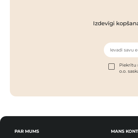
Izdevīgi kopšan
Ievadi savu e
Piekrītu
o.o. sas
PAR MUMS
MANS KONT