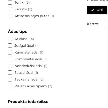
Toniki
3
Serumi
2
Visi
Attīrošas sejas putas
1
Kārtot
Ādas tips
Ar akne
4
Jutīgai ādai
4
Kairinātai ādai
1
Kombinētai ādai
3
Nobriedušai ādai
1
Sausai ādai
1
Taukainai ādai
2
Visiem ādas tipiem
3
Produkta iedarbība: