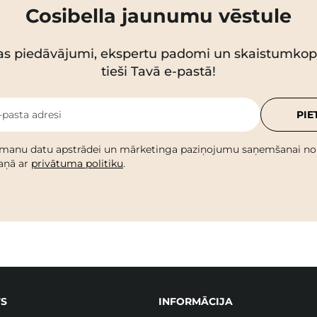
Cosibella jaunumu vēstule
as piedāvājumi, ekspertu padomi un skaistumko
tieši Tavā e-pastā!
-pasta adresi
PIE
 manu datu apstrādei un mārketinga paziņojumu saņemšanai no C
kaņā ar
privātuma politiku
.
S
INFORMĀCIJA