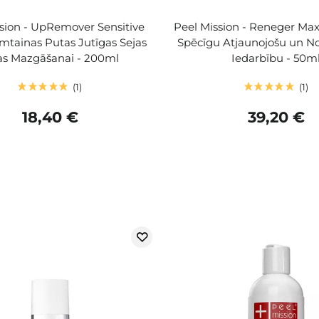
sion - UpRemover Sensitive
Peel Mission - Reneger Max
amtainas Putas Jutīgas Sejas
Spēcīgu Atjaunojošu un N
s Mazgāšanai - 200ml
Iedarbību - 50m
1
1
18,40 €
39,20 €