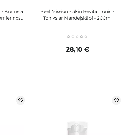
 - Krēms ar
Peel Mission - Skin Revital Tonic -
omierinošu
Toniks ar Mandeļskābi - 200ml
l
28,10 €