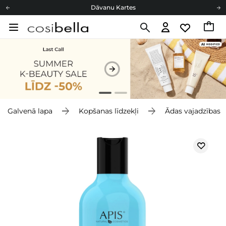
Dāvanu Kartes
Cosibella lojalitātes programma
Bezmaskas piegāde no 49,00 €
Dāvanu Kartes
Galvenā lapa
Kopšanas līdzekļi
Ādas vajadzības