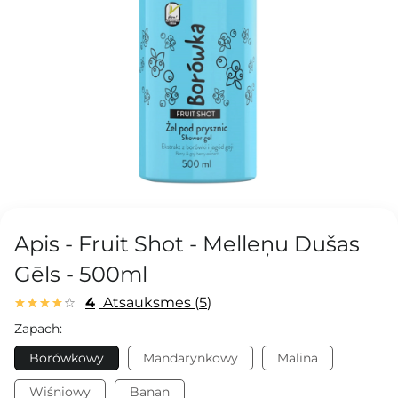
Apis - Fruit Shot - Melleņu Dušas
Gēls - 500ml
4
Atsauksmes
5
Zapach:
Borówkowy
Mandarynkowy
Malina
Wiśniowy
Banan