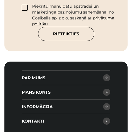
Piekrītu manu datu apstrādei un
mārketinga paziņojumu saņemšanai no
Cosibella sp. z o.o. saskaņā ar
privātuma
politiku
.
PIETEIKTIES
PAR MUMS
MANS KONTS
INFORMĀCIJA
KONTAKTI