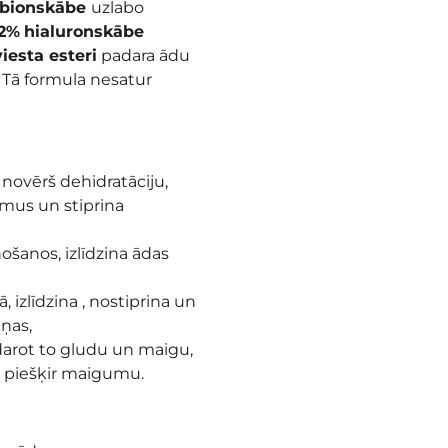
obionskābe
uzlabo
2%
hialuronskābe
viesta esteri
padara ādu
 Tā formula nesatur
 novērš dehidratāciju,
umus un stiprina
ošanos, izlīdzina ādas
izlīdzina , nostiprina un
ņas,
darot to gludu un maigu,
, piešķir maigumu.