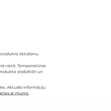
produkta lietošanu.
nā vietā. Temperatūras
odukta stabilitāti un
es. Aktuālo informāciju
ieties ar mums.