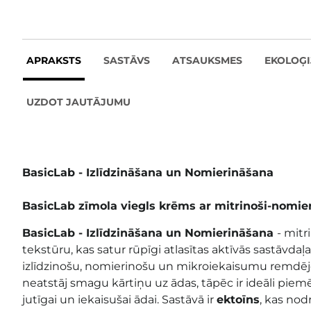
APRAKSTS
SASTĀVS
ATSAUKSMES
EKOLOĢI
UZDOT JAUTĀJUMU
BasicLab - Izlīdzināšana un Nomierināšana
BasicLab zīmola viegls krēms ar mitrinoši-nomie
BasicLab - Izlīdzināšana un Nomierināšana
- mitr
tekstūru, kas satur rūpīgi atlasītas aktīvās sastāvdaļ
izlīdzinošu, nomierinošu un mikroiekaisumu remdēj
neatstāj smagu kārtiņu uz ādas, tāpēc ir ideāli piemē
jutīgai un iekaisušai ādai. Sastāvā ir
ektoīns
, kas nod