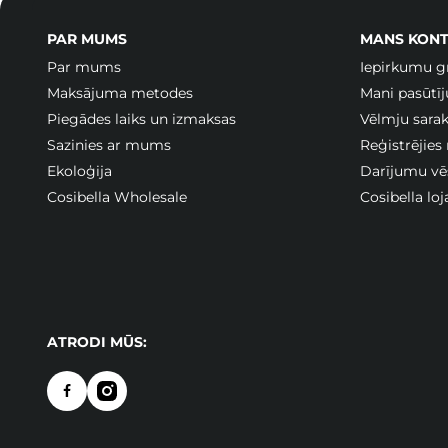
PAR MUMS
MANS KONT
Par mums
Iepirkumu g
Maksājuma metodes
Mani pasūtī
Piegādes laiks un izmaksas
Vēlmju sarak
Sazinies ar mums
Reģistrējies
Ekoloģija
Darījumu vē
Cosibella Wholesale
Cosibella lo
ATRODI MŪS: