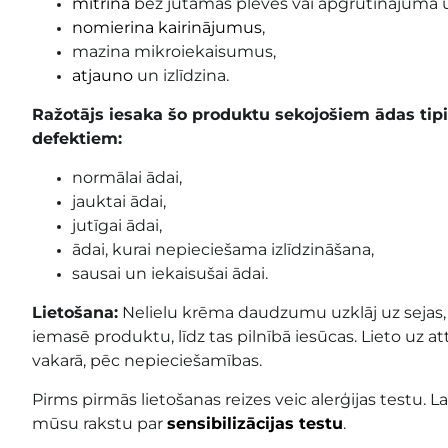
mitrina
bez jūtamas plēves vai apgrūtinājuma u
nomierina kairinājumus
,
mazina mikroiekaisumus,
atjauno
un izlīdzina.
Ražotājs iesaka šo produktu sekojošiem ādas ti
defektiem:
normālai ādai,
jauktai ādai,
jutīgai ādai,
ādai, kurai nepieciešama izlīdzināšana,
sausai un iekaisušai ādai.
Lietošana:
Nelielu krēma daudzumu uzklāj uz sejas, 
iemasē produktu, līdz tas pilnībā iesūcas. Lieto uz att
vakarā, pēc nepieciešamības.
Pirms pirmās lietošanas reizes veic alerģijas testu. La
mūsu rakstu par
sensibilizācijas testu
.