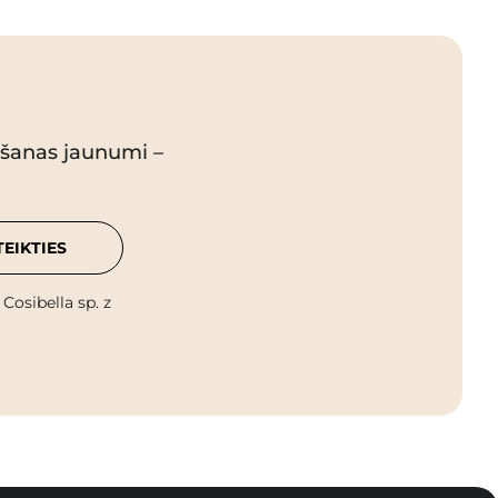
pšanas jaunumi –
TEIKTIES
osibella sp. z