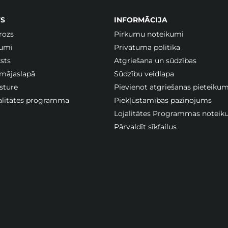
S
INFORMĀCIJA
rozs
Pirkumu noteikumi
jumi
Privātuma politika
sts
Atgriešana un sūdzības
 mājaslapā
Sūdzību veidlapa
sture
Pievienot atgriešanas pieteiku
jalitātes programma
Piekļūstamības paziņojums
Lojalitātes Programmas noteik
Pārvaldīt sīkfailus