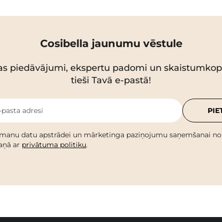
Cosibella jaunumu vēstule
as piedāvājumi, ekspertu padomi un skaistumko
tieši Tavā e-pastā!
-pasta adresi
PIE
 manu datu apstrādei un mārketinga paziņojumu saņemšanai no C
kaņā ar
privātuma politiku
.