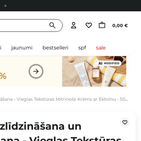
0,00 €
i
jaunumi
bestselleri
spf
sale
šana - Vieglas Tekstūras Mitrinošs Krēms ar Ektoīnu - 50ml
Izlīdzināšana un
na - Vieglas Tekstūras