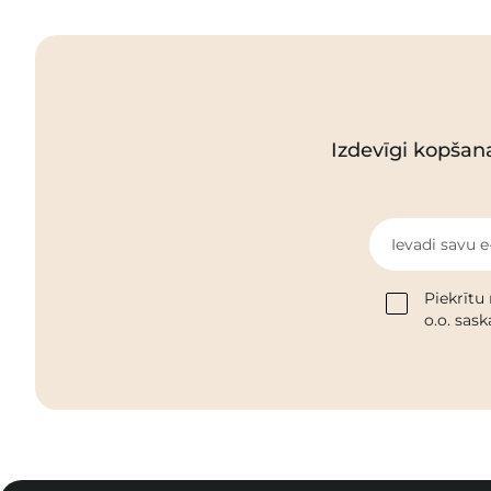
Izdevīgi kopšan
Ievadi savu e
Piekrītu
o.o. sas