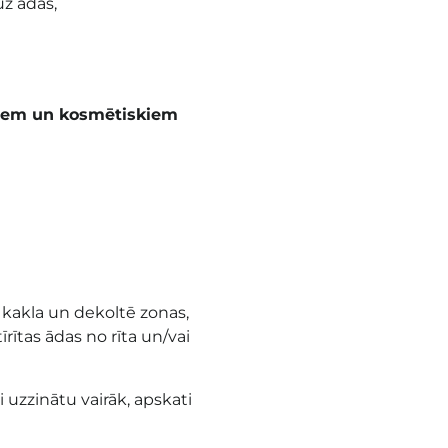
z ādas,
piem un kosmētiskiem
kakla un dekoltē zonas,
īrītas ādas no rīta un/vai
i uzzinātu vairāk, apskati