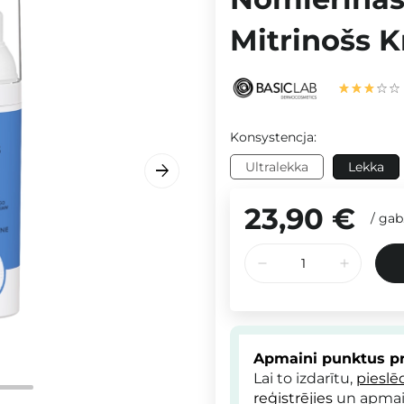
Mitrinošs K
Konsystencja:
Ultralekka
Lekka
23,90 €
/
gab
Apmaini punktus pr
Lai to izdarītu,
pieslē
reģistrējies
un apmai