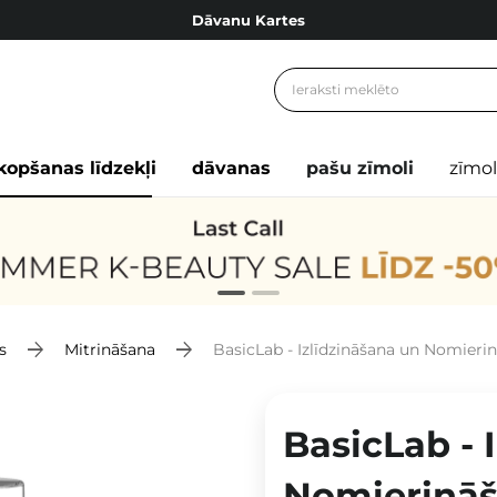
Dāvanu Kartes
Cosibella lojalitātes programma
Bezmaskas piegāde no 49,00 €
Dāvanu Kartes
kopšanas līdzekļi
dāvanas
pašu zīmoli
zīmol
s
Mitrināšana
BasicLab - Izlīdzināšana un Nomierinā
BasicLab - 
Nomierināša