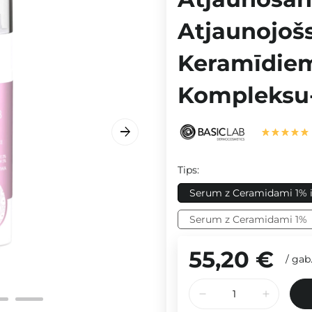
Atjaunojoš
Keramīdiem
Kompleksu
Tips:
Serum z Ceramidami 1%
Serum z Ceramidami 1%
55,20 €
/
gab