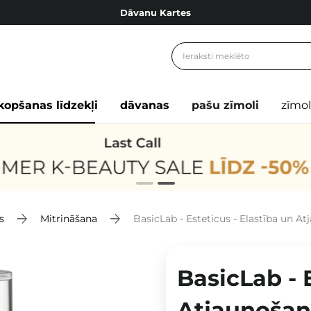
Dāvanu Kartes
Cosibella lojalitātes programma
Bezmaskas piegāde no 49,00 €
Dāvanu Kartes
kopšanas līdzekļi
dāvanas
pašu zīmoli
zīmol
s
Mitrināšana
BasicLab - Esteticus - Elastība un Atjaunošana - Ā
BasicLab - 
Atjaunošan