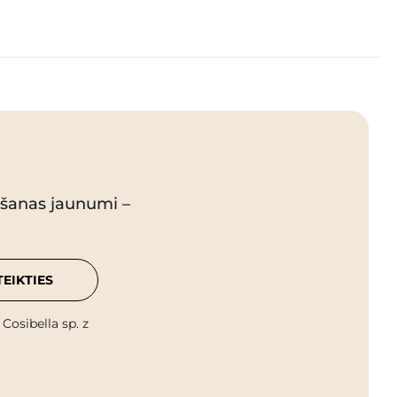
pšanas jaunumi –
TEIKTIES
osibella sp. z