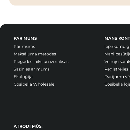
PAR MUMS
MANS KONT
Par mums
Iepirkumu g
Maksājuma metodes
Mani pasūtī
Piegādes laiks un izmaksas
Vēlmju sarak
Sazinies ar mums
Reģistrējies
Ekoloģija
Darījumu vē
Cosibella Wholesale
Cosibella lo
ATRODI MŪS: