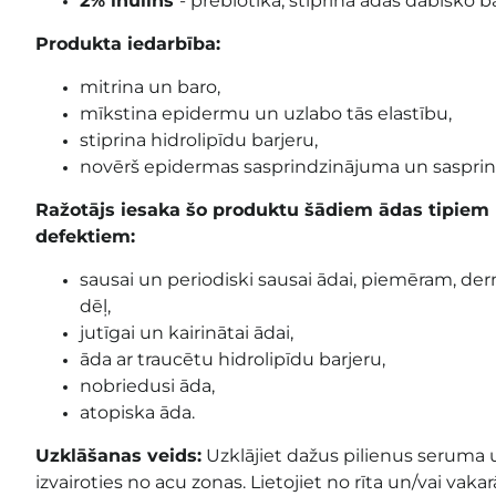
2% inulīns
- prebiotika, stiprina ādas dabisko ba
Produkta iedarbība:
mitrina un baro,
mīkstina epidermu un uzlabo tās elastību,
stiprina hidrolipīdu barjeru,
novērš epidermas sasprindzinājuma un sasprin
Ražotājs iesaka šo produktu šādiem ādas tipie
defektiem:
sausai un periodiski sausai ādai, piemēram, d
dēļ,
jutīgai un kairinātai ādai,
āda ar traucētu hidrolipīdu barjeru,
nobriedusi āda,
atopiska āda.
Uzklāšanas veids:
Uzklājiet dažus pilienus seruma u
izvairoties no acu zonas. Lietojiet no rīta un/vai vaka