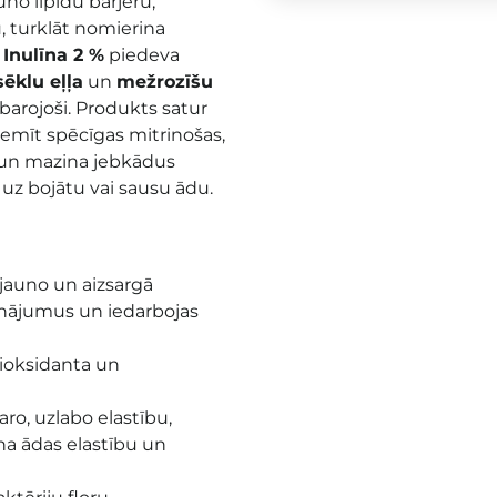
no lipīdu barjeru,
 turklāt nomierina
Inulīna 2 %
piedeva
ēklu eļļa
un
mežrozīšu
barojoši. Produkts satur
iemīt spēcīgas mitrinošas,
 un mazina jebkādus
uz bojātu vai sausu ādu.
atjauno un aizsargā
nājumus un iedarbojas
tioksidanta un
aro, uzlabo elastību,
na ādas elastību un