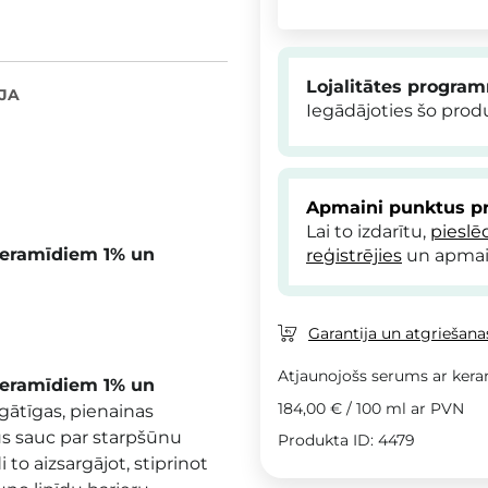
Lojalitātes progra
JA
Iegādājoties šo pro
Apmaini punktus pr
Lai to izdarītu,
pieslē
 keramīdiem 1% un
reģistrējies
un apmai
Garantija un atgriešanas
Atjaunojošs serums ar ker
 keramīdiem 1% un
184,00 €
/
100 ml
ar PVN
gātīgas, pienainas
us sauc par starpšūnu
Produkta ID: 4479
to aizsargājot, stiprinot