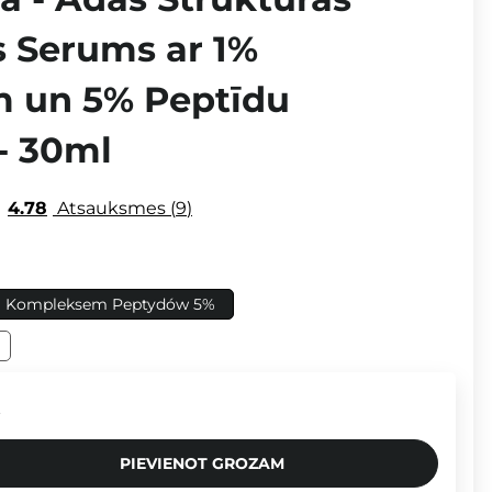
s Serums ar 1%
 un 5% Peptīdu
- 30ml
4.78
Atsauksmes
9
 i Kompleksem Peptydów 5%
.
PIEVIENOT GROZAM