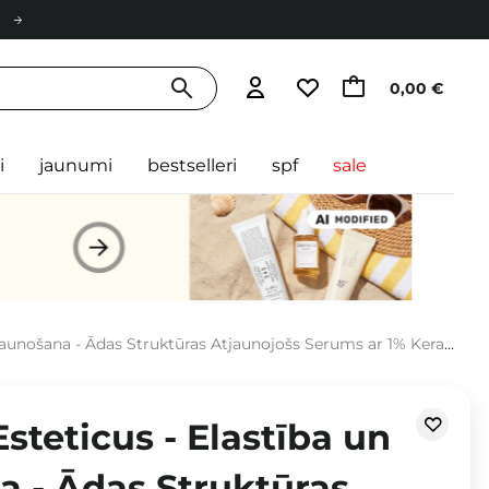
0,00 €
i
jaunumi
bestselleri
spf
sale
das Struktūras Atjaunojošs Serums ar 1% Keramīdiem un 5% Peptīdu Kompleksu- 30ml
Esteticus - Elastība un
a - Ādas Struktūras