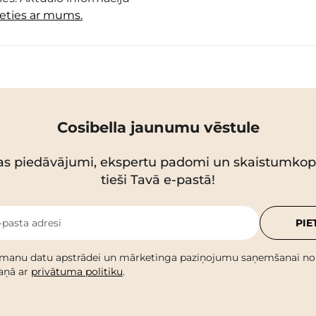
ieties ar mums.
Cosibella jaunumu vēstule
as piedāvājumi, ekspertu padomi un skaistumko
tieši Tavā e-pastā!
-pasta adresi
PIE
 manu datu apstrādei un mārketinga paziņojumu saņemšanai no C
kaņā ar
privātuma politiku
.