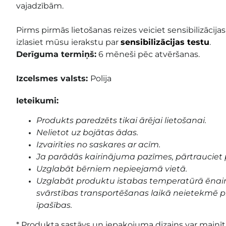
vajadzībām.
Pirms pirmās lietošanas reizes veiciet sensibilizācijas
izlasiet mūsu ierakstu par
sensibilizācijas testu
.
Derīguma termiņš:
6 mēneši pēc atvēršanas.
Izcelsmes valsts:
Polija
Ieteikumi:
Produkts paredzēts tikai ārējai lietošanai.
Nelietot uz bojātas ādas.
Izvairīties no saskares ar acīm.
Ja parādās kairinājuma pazīmes, pārtrauciet 
Uzglabāt bērniem nepieejamā vietā.
Uzglabāt produktu istabas temperatūrā ēnai
svārstības transportēšanas laikā neietekmē pr
īpašības.
* Produkta sastāvs un iepakojuma dizains var mainīti