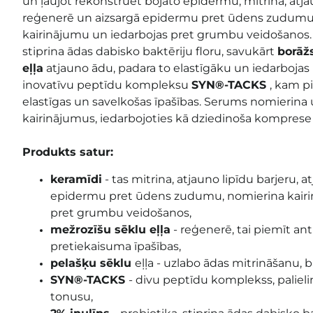
un ļaujot rekonstruēt bojāto epidermu, mitrina, atjau
reģenerē un aizsargā epidermu pret ūdens zudumu,
kairinājumu un iedarbojas pret grumbu veidošanos.
stiprina ādas dabisko baktēriju floru, savukārt
borāžs
eļļa
atjauno ādu, padara to elastīgāku un iedarbojas 
inovatīvu peptīdu kompleksu
SYN®-TACKS
, kam p
elastīgas un savelkošas īpašības. Serums nomierina
kairinājumus, iedarbojoties kā dziedinoša komprese 
Produkts satur:
keramīdi
- tas mitrina, atjauno lipīdu barjeru, 
epidermu pret ūdens zudumu, nomierina kairi
pret grumbu veidošanos,
mežrozīšu sēklu eļļa
- reģenerē, tai piemīt an
pretiekaisuma īpašības,
pelašķu sēklu
eļļa - uzlabo ādas mitrināšanu, b
SYN®-TACKS
- divu peptīdu komplekss, palieli
tonusu,