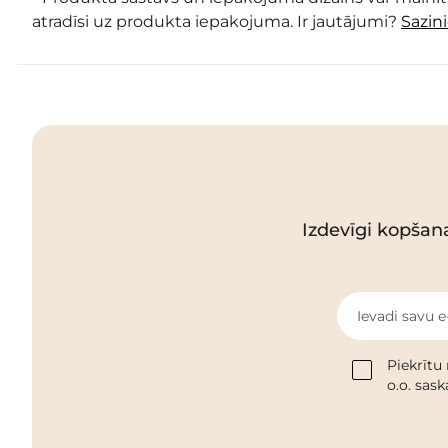
atradīsi uz produkta iepakojuma. Ir jautājumi?
Sazin
Izdevīgi kopšan
Ievadi savu e
Piekrītu
o.o. sas