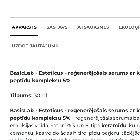
APRAKSTS
SASTĀVS
ATSAUKSMES
EKOLOĢI
UZDOT JAUTĀJUMU
BasicLab - Esteticus - reģenerējošais serums ar
peptīdu kompleksu 5%
Tilpums:
30ml
BasicLab - Esteticus - reģenerējošais serums ar
peptīdu kompleksu 5%
-
reģenerējošais serums ba
emulsijas veidā. Satur 1% 3. un 6. tipa
keramīdu
, kur
cementu, kas veido ādas hidrolipīdu barjeru, tādējādi 