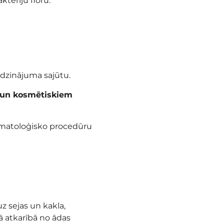
ktēriju floru.
dzinājuma sajūtu.
m un kosmētiskiem
ermatoloģisko procedūru
z sejas un kakla,
rā atkarībā no ādas