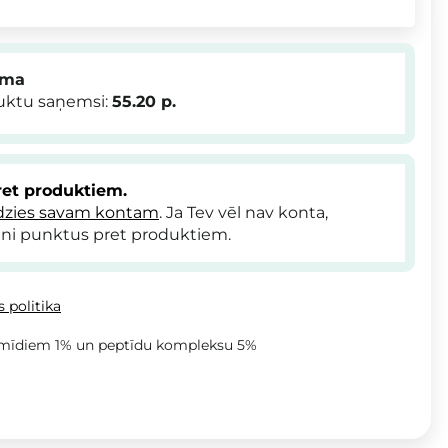
mma
duktu saņemsi:
55.20
p.
et produktiem.
dzies savam kontam
. Ja Tev vēl nav konta,
ni punktus pret produktiem.
 politika
amīdiem 1% un peptīdu kompleksu 5%