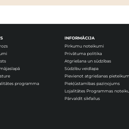
S
INFORMĀCIJA
rozs
Pirkumu noteikumi
jumi
Privātuma politika
sts
Atgriešana un sūdzības
 mājaslapā
Sūdzību veidlapa
sture
Pievienot atgriešanas pieteiku
jalitātes programma
Piekļūstamības paziņojums
Lojalitātes Programmas noteik
Pārvaldīt sīkfailus