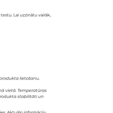
 testu. Lai uzzinātu vairāk,
produkta lietošanu.
nā vietā. Temperatūras
odukta stabilitāti un
es. Aktuālo informāciju