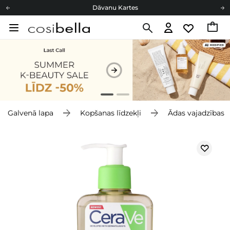
Dāvanu Kartes
Cosibella lojalitātes programma
Bezmaskas piegāde no 49,00 €
Dāvanu Kartes
Galvenā lapa
Kopšanas līdzekļi
Ādas vajadzības