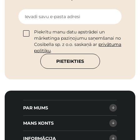
Ievadi savu e-pasta adresi
Piekrītu manu datu apstrādei un
mārketinga paziņojumu saņemšanai no
Cosibella sp. z o.o. saskaņā ar
privātuma
politiku
.
PIETEIKTIES
PAR MUMS
MANS KONTS
INFORMĀCIJA