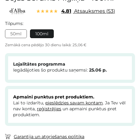
4.81
Atsauksmes
53
Tilpums:
50ml
100ml
Zemākā cena pēdējo 30 dienu laikā:
25,06 €
Lojalitātes programma
Iegādājoties šo produktu saņemsi:
25.06
p.
Apmaini punktus pret produktiem.
Lai to izdarītu,
pieslēdzies savam kontam
. Ja Tev vēl
nav konta,
reģistrējies
un apmaini punktus pret
produktiem.
Garantija un atgriešanas politika