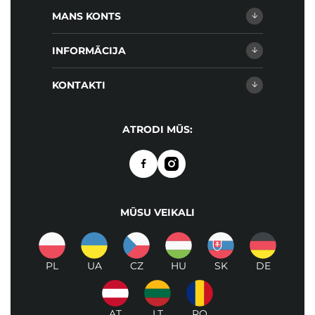
MANS KONTS
INFORMĀCIJA
KONTAKTI
ATRODI MŪS:
MŪSU VEIKALI
PL
UA
CZ
HU
SK
DE
AT
LT
RO