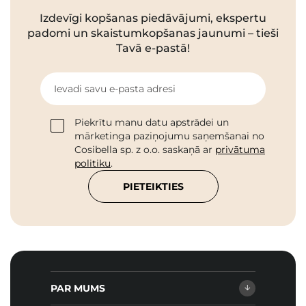
Izdevīgi kopšanas piedāvājumi, ekspertu
padomi un skaistumkopšanas jaunumi – tieši
Tavā e-pastā!
Ievadi savu e-pasta adresi
Piekrītu manu datu apstrādei un
mārketinga paziņojumu saņemšanai no
Cosibella sp. z o.o. saskaņā ar
privātuma
politiku
.
PIETEIKTIES
PAR MUMS