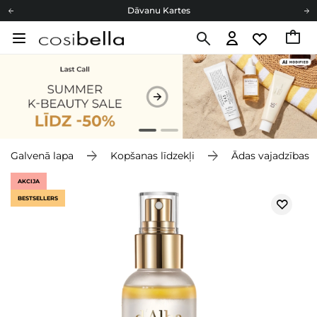
Dāvanu Kartes
Cosibella lojalitātes programma
Bezmaskas piegāde no 49,00 €
Dāvanu Kartes
Galvenā lapa
Kopšanas līdzekļi
Ādas vajadzības
AKCIJA
BESTSELLERS