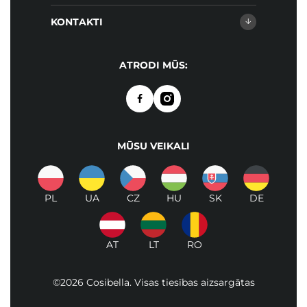
KONTAKTI
ATRODI MŪS:
MŪSU VEIKALI
PL
UA
CZ
HU
SK
DE
AT
LT
RO
©2026 Cosibella. Visas tiesības aizsargātas