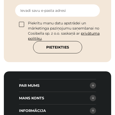
Ievadi savu e-pasta adresi
Piekrītu manu datu apstrādei un
mārketinga paziņojumu saņemšanai no
Cosibella sp. z o.o. saskaņā ar
privātuma
politiku
.
PIETEIKTIES
PAR MUMS
MANS KONTS
INFORMĀCIJA