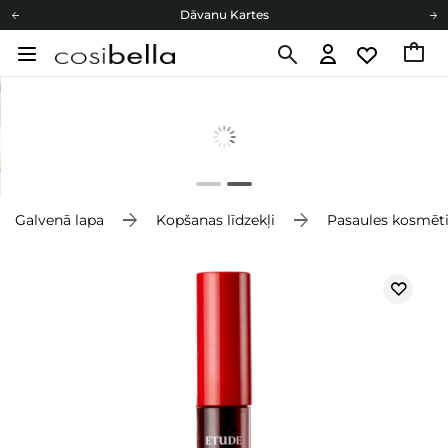
Dāvanu Kartes
Cosibella lojalitātes programma
Bezmaskas piegāde no 49,00 €
Dāvanu Kartes
Galvenā lapa
Kopšanas līdzekļi
Pasaules kosmēt