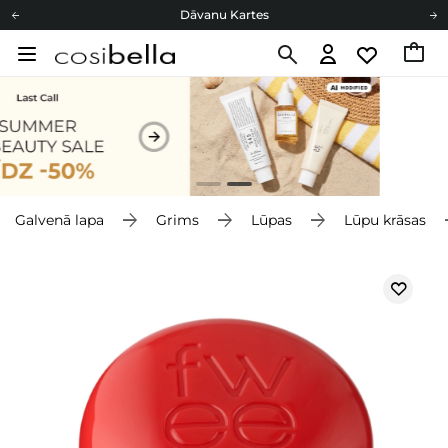
Dāvanu Kartes
Cosibella lojalitātes programma
Bezmaskas piegāde no 49,00 €
Dāvanu Kartes
Galvenā lapa
Grims
Lūpas
Lūpu krāsas