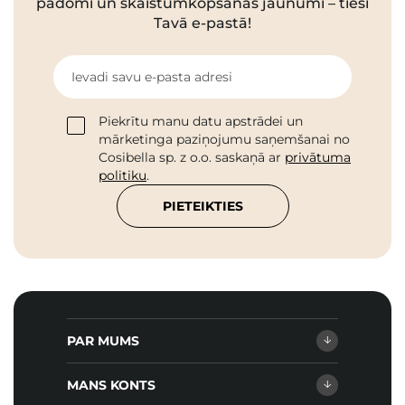
padomi un skaistumkopšanas jaunumi – tieši
Tavā e-pastā!
Ievadi savu e-pasta adresi
Piekrītu manu datu apstrādei un
mārketinga paziņojumu saņemšanai no
Cosibella sp. z o.o. saskaņā ar
privātuma
politiku
.
PIETEIKTIES
PAR MUMS
MANS KONTS