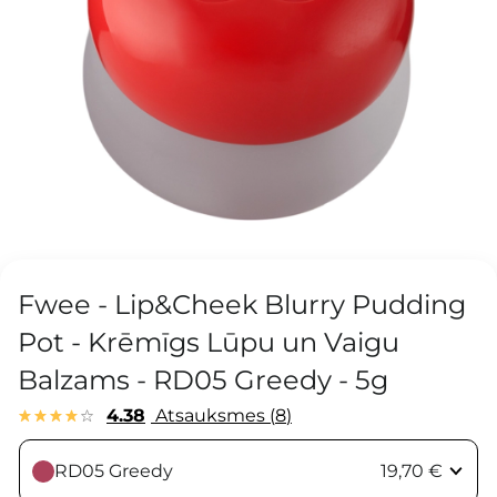
Fwee - Lip&Cheek Blurry Pudding
Pot - Krēmīgs Lūpu un Vaigu
Balzams - RD05 Greedy - 5g
4.38
Atsauksmes
8
RD05 Greedy
19,70 €