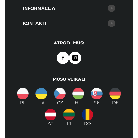
INFORMĀCIJA
KONTAKTI
ATRODI MŪS:
MŪSU VEIKALI
PL
UA
CZ
HU
SK
DE
AT
LT
RO