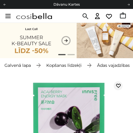
Dāvanu Kartes
Cosibella lojalitātes programma
Bezmaskas piegāde no 49,00 €
Dāvanu Kartes
Galvenā lapa
Kopšanas līdzekļi
Ādas vajadzības