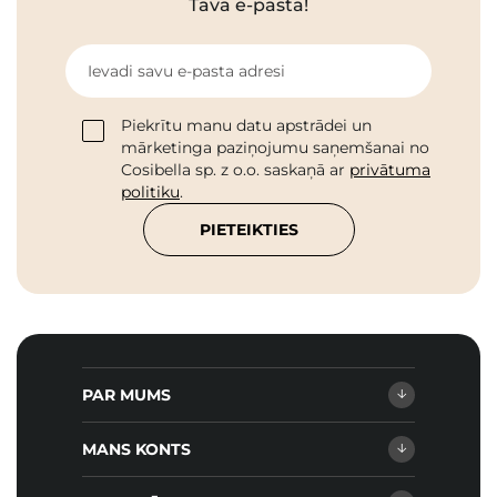
Tavā e-pastā!
Ievadi savu e-pasta adresi
Piekrītu manu datu apstrādei un
mārketinga paziņojumu saņemšanai no
Cosibella sp. z o.o. saskaņā ar
privātuma
politiku
.
PIETEIKTIES
PAR MUMS
MANS KONTS