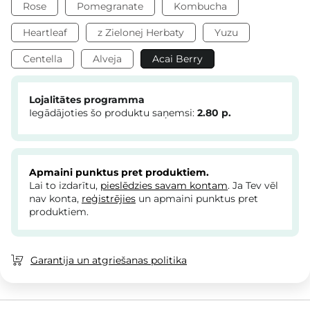
Rose
Pomegranate
Kombucha
Heartleaf
z Zielonej Herbaty
Yuzu
Centella
Alveja
Acai Berry
Lojalitātes programma
Iegādājoties šo produktu saņemsi:
2.80
p.
Apmaini punktus pret produktiem.
Lai to izdarītu,
pieslēdzies savam kontam
. Ja Tev vēl
nav konta,
reģistrējies
un apmaini punktus pret
produktiem.
Garantija un atgriešanas politika