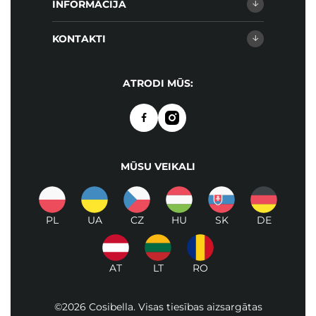
INFORMĀCIJA
KONTAKTI
ATRODI MŪS:
MŪSU VEIKALI
PL
UA
CZ
HU
SK
DE
AT
LT
RO
©2026 Cosibella. Visas tiesības aizsargātas